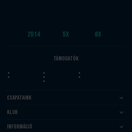
2014
5
x
8
x
Támogatók
Csapataink
Klub
Felnőtt
Akadémia
Utánpótlás
Információ
#HandballFamily