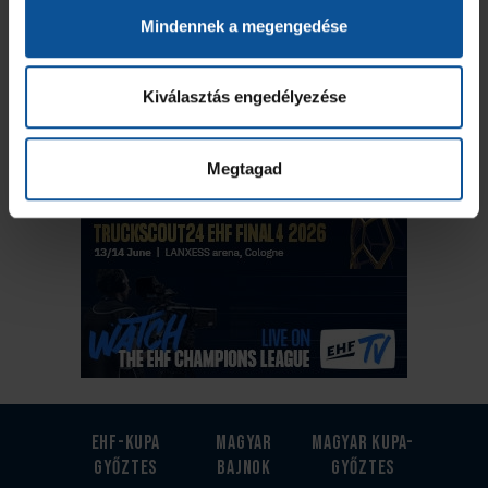
Mindennek a megengedése
Kiválasztás engedélyezése
Megtagad
EHF-Kupa
Magyar
Magyar kupa-
győztes
bajnok
győztes