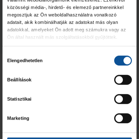
közösségi média-, hirdető- és elemező partnereinkkel
megosztjuk az Ön weboldalhasználatra vonatkozó
Négyes döntőben az U20-asok!
adatait, akik kombinálhatják az adatokat más olyan
2026. máj. 19.
U20
adatokkal, amelyeket Ön adott meg számukra vagy az
Ön által használt más szolgáltatásokból gyűjtöttek.
Megnézem az összeset
Hozzájárulás
Elengedhetetlen
kiválasztása
Beállítások
Statisztikai
Marketing