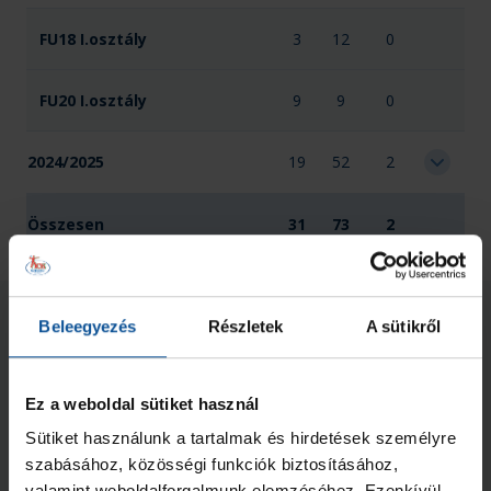
FU18 I.osztály
3
12
0
FU20 I.osztály
9
9
0
2024/2025
19
52
2
Összesen
31
73
2
Kapcsolódó hírek
Beleegyezés
Részletek
A sütikről
Ez a weboldal sütiket használ
Sütiket használunk a tartalmak és hirdetések személyre
szabásához, közösségi funkciók biztosításához,
valamint weboldalforgalmunk elemzéséhez. Ezenkívül