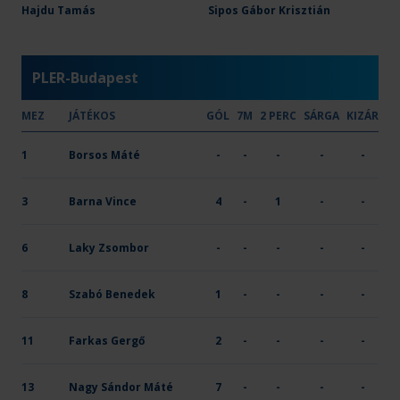
OTP Bank-PICK Szeged
Hajdu Tamás
33
Sipos Gábor Krisztián
12
4
-
-
X
PLER-Budapest
MEZ
JÁTÉKOS
GÓL
7M
2 PERC
SÁRGA
KIZÁR
1
Borsos Máté
-
-
-
-
-
3
Barna Vince
4
-
1
-
-
6
Laky Zsombor
-
-
-
-
-
8
Szabó Benedek
1
-
-
-
-
11
Farkas Gergő
2
-
-
-
-
13
Nagy Sándor Máté
7
-
-
-
-