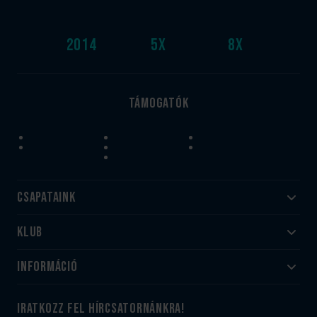
2014
5
x
8
x
Támogatók
Csapataink
Klub
Felnőtt
Akadémia
Utánpótlás
Információ
#HandballFamily
#kékek szívügyünk
Klubtörténet
Jegy- és bérletvásárlás
iratkozz fel hírcsatornánkra!
Munkatársaink
Webshop