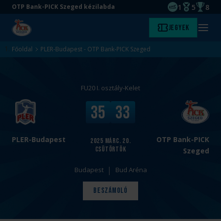
1
5
8
OTP Bank-PICK Szeged kézilabda
EHF kupagyőze
Magyar Baj
Magyar
Ugrás
Ugrás
Jegyek
Kezdőlap
Menü
a
az
megny
fő
oldal
Főoldal
PLER-Budapest - OTP Bank-PICK Szeged
tartalomra
aljára
FU20 I. osztály-Kelet
v
V
35
33
s
é
.
g
e
PLER-Budapest
OTP Bank-PICK
2025
márc. 20.
csütörtök
r
Szeged
e
Budapest
Bud Aréna
d
m
Beszámoló
é
n