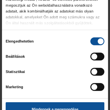
MEZ
JÁTÉKOS
GÓL
7M
2 PERC
SÁRGA
KIZÁR
megosztjuk az Ön weboldalhasználatra vonatkozó
adatait, akik kombinálhatják az adatokat más olyan
1
Tóth Mélykúti Dávid
-
-
-
-
-
adatokkal, amelyeket Ön adott meg számukra vagy az
Ön által használt más szolgáltatásokból gyűjtöttek.
2
Herbert Benedek Ádám
5
1
-
-
-
Hozzájárulás
5
Bakos Dominik
4
-
-
-
-
Elengedhetetlen
kiválasztása
6
Varga Levente
3
1
-
-
-
Beállítások
10
Szélpál Máté
3
-
-
-
-
Statisztikai
20
Pogonyi Gellért
1
-
-
-
-
Marketing
24
Janecskó Alex
-
-
-
-
-
25
Fejes-Kovács Marcell
6
-
1
-
-
Mindennek a megengedése