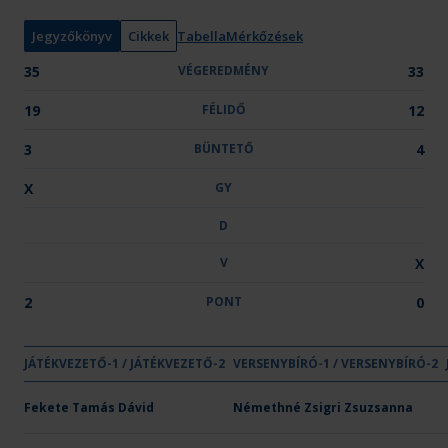
y
:
Jegyzőkönyv
Cikkek
Tabella
Mérkőzések
35
VÉGEREDMÉNY
33
19
FÉLIDŐ
12
3
BÜNTETŐ
4
X
GY
D
V
X
2
PONT
0
GYŐZELE
DÖNT
VE
JÁTÉKVEZETŐ-1 / JÁTÉKVEZETŐ-2
VÉGEREDMÉNY
VERSENYBÍRÓ-1 / VERSENYBÍRÓ-2
FÉLIDŐ
BÜNTETŐ
GY
D
V
Csapat neve
PLER-Budapest
Fekete Tamás Dávid
35
Némethné Zsigri Zsuzsanna
19
3
X
-
-