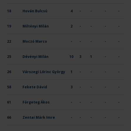
18
Hován Bulcsú
4
-
-
-
-
19
Miltényi Milán
2
-
-
-
-
22
Moczó Marco
-
-
-
-
-
25
Dévényi Milán
10
3
1
-
-
26
Várszegi Lőrinc György
1
-
-
-
-
58
Fekete Dávid
3
-
-
-
-
61
Förgeteg Ákos
-
-
-
-
-
66
Zentai Márk Imre
-
-
-
-
-