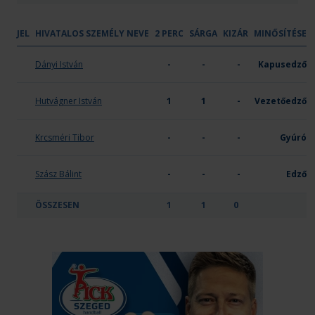
JEL
HIVATALOS SZEMÉLY NEVE
2 PERC
SÁRGA
KIZÁR
MINŐSÍTÉSE
PLER-Budapest
Dányi István
-
-
-
Kapusedző
Hutvágner István
1
1
-
Vezetőedző
Krcsméri Tibor
-
-
-
Gyúró
Szász Bálint
-
-
-
Edző
ÖSSZESEN
1
1
0