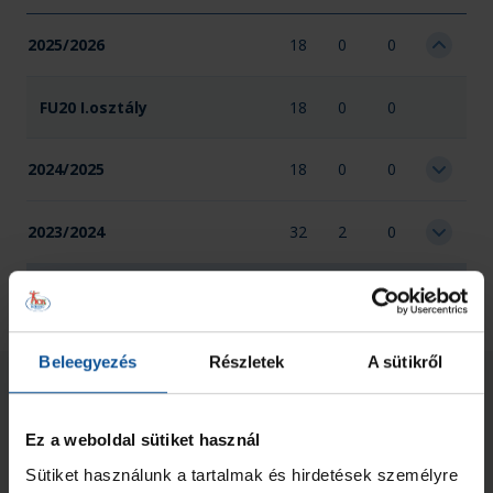
2025/2026
18
0
0
FU20 I.osztály
18
0
0
2024/2025
18
0
0
2023/2024
32
2
0
Összesen
68
2
0
Beleegyezés
Részletek
A sütikről
Kapcsolódó hírek
Ez a weboldal sütiket használ
Sütiket használunk a tartalmak és hirdetések személyre