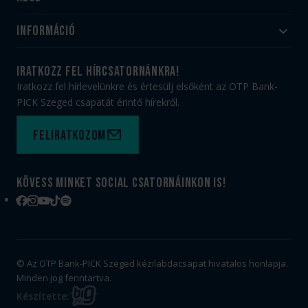
Akadémia
Utánpótlás
Információ
#HandballFamily
#kékek szívügyünk
Klubtörténet
Jegy- és bérletvásárlás
iratkozz fel hírcsatornánkra!
Munkatársaink
Webshop
Iratkozz fel hírlevelünkre és értesülj elsőként az OTP Bank-
PICK Aréna
Impresszum
PICK Szeged csapatát érintő hírekről.
Sajtóakkreditáció
TAO
Büszkeségeink
Adatvédelem
Feliratkozom
Felhasználási feltételek
Kapcsolat
Kövess minket social csatornáinkon is!
Facebook
Instagram
YouTube
TikTok
Spotify
© Az OTP Bank-PICK Szeged kézilabdacsapat hivatalos honlapja.
Minden jog fenntartva.
BIG
Készítette: