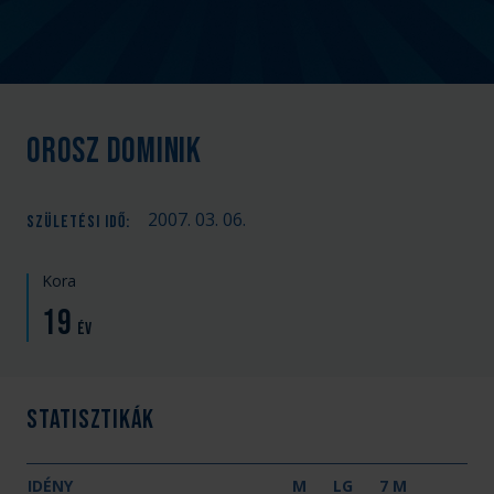
Orosz Dominik
2007. 03. 06.
SZÜLETÉSI IDŐ
:
Kora
19
év
Statisztikák
IDÉNY
M
LG
7 M