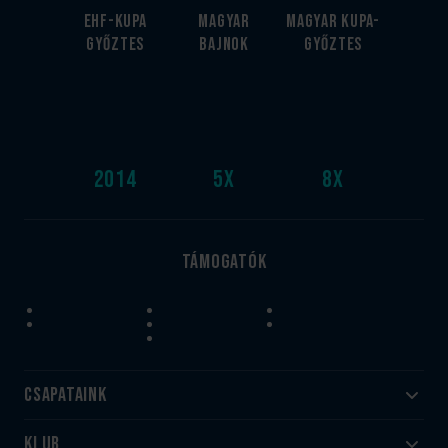
EHF-Kupa
Magyar
Magyar kupa-
győztes
bajnok
győztes
2014
5
x
8
x
Támogatók
Csapataink
Klub
Felnőtt