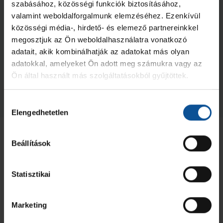
szabásához, közösségi funkciók biztosításához,
valamint weboldalforgalmunk elemzéséhez. Ezenkívül
közösségi média-, hirdető- és elemező partnereinkkel
megosztjuk az Ön weboldalhasználatra vonatkozó
adatait, akik kombinálhatják az adatokat más olyan
Négyes döntőben az U20-asok!
adatokkal, amelyeket Ön adott meg számukra vagy az
Ön által használt más szolgáltatásokból gyűjtöttek.
2026. máj. 19.
U20
Megnézem az összeset
Hozzájárulás
Elengedhetetlen
kiválasztása
Beállítások
Statisztikai
Marketing