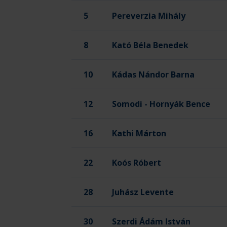
5
Pereverzia Mihály
8
Kató Béla Benedek
10
Kádas Nándor Barna
12
Somodi - Hornyák Bence
16
Kathi Márton
22
Koós Róbert
28
Juhász Levente
30
Szerdi Ádám István