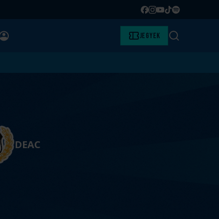
Facebook
Instagram
YouTube
TikTok
Spotify
BELÉPÉS
Jegyek
Keresés
DEAC