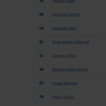
10
Szélpál Máté
20
Pogonyi Gellért
24
Janecskó Alex
25
Fejes-Kovács Marcell
32
Szenes Viktor
44
Magyar Máté István
55
Fogas Márton
76
Kószó Lázár