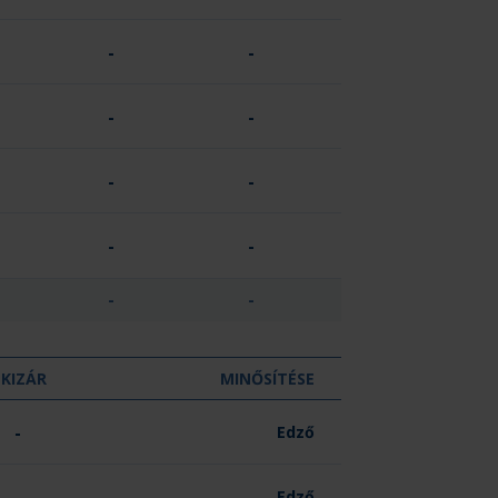
-
-
-
-
-
-
-
-
-
-
KIZÁR
MINŐSÍTÉSE
-
Edző
-
Edző