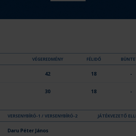
m
é
n
y
:
VÉGEREDMÉNY
FÉLIDŐ
BÜNTE
42
18
-
30
18
-
VERSENYBÍRÓ-1 / VERSENYBÍRÓ-2
JÁTÉKVEZETŐ ELL
Daru Péter János