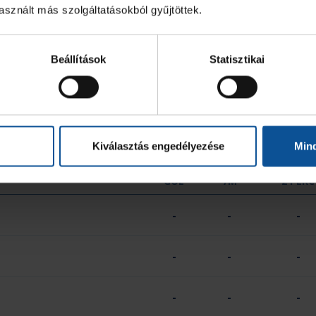
sznált más szolgáltatásokból gyűjtöttek.
-
-
Beállítások
Statisztikai
-
-
0
0
Kiválasztás engedélyezése
Min
GÓL
7M
2 PERC
-
-
-
-
-
-
-
-
-