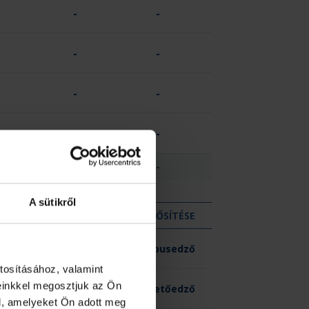
-
-
-
-
-
-
-
-
1
-
A sütikről
KIZÁR
MINŐSÍTÉSE
-
Kapusedző
tosításához, valamint
einkkel megosztjuk az Ön
-
Vezetőedző
l, amelyeket Ön adott meg