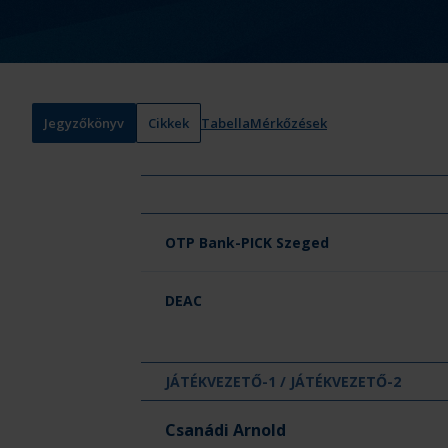
Jegyzőkönyv
Cikkek
Tabella
Mérkőzések
Csapat neve
OTP Bank-PICK Szeged
DEAC
JÁTÉKVEZETŐ-1 / JÁTÉKVEZETŐ-2
Csanádi Arnold