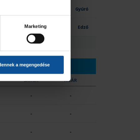
-
Gyúró
Marketing
-
Edző
0
dennek a megengedése
SÁRGA
KIZÁR
-
-
-
-
-
-