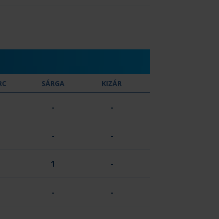
RC
SÁRGA
KIZÁR
-
-
-
-
1
-
-
-