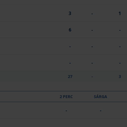
3
-
1
6
-
-
-
-
-
-
-
-
27
-
3
2 PERC
SÁRGA
-
-
-
-