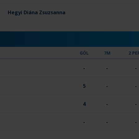
Hegyi Diána Zsuzsanna
GÓL
7M
2 PE
-
-
-
5
-
-
4
-
-
-
-
-