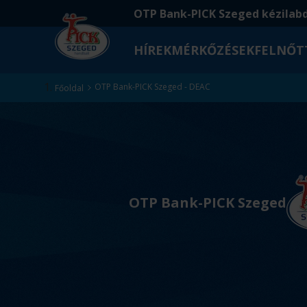
Ugrás
Ugrás
OTP Bank-PICK Szeged kézilab
a
az
fő
oldal
HÍREK
MÉRKŐZÉSEK
FELNŐT
tartalomra
aljára
Kezdőlap
OTP Bank-PICK Szeged - DEAC
Főoldal
v
s
OTP Bank-PICK Szeged
.