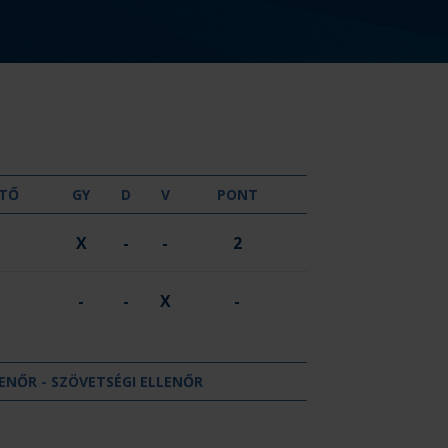
GYŐZELEM
DÖNTETLEN
VERESÉG
TŐ
GY
D
V
PONT
X
-
-
2
-
-
X
-
ENŐR - SZÖVETSÉGI ELLENŐR