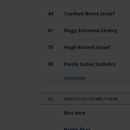
44
Cserkuti Bence József
61
Nagy Zotmund Zétény
75
Hugli Botond József
98
Portik Dobos Szabolcs
ÖSSZESEN
JEL
HIVATALOS SZEMÉLY NEVE
OTP Bank - Pick Szeged
Bíró Imre
Pethő Ákos