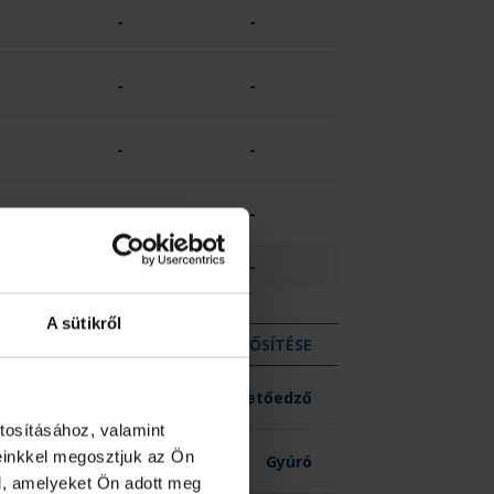
-
-
-
-
-
-
-
-
-
-
A sütikről
KIZÁR
MINŐSÍTÉSE
-
Vezetőedző
tosításához, valamint
einkkel megosztjuk az Ön
-
Gyúró
l, amelyeket Ön adott meg