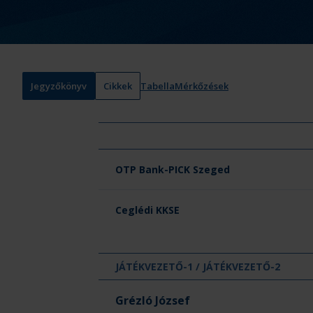
Jegyzőkönyv
Cikkek
Tabella
Mérkőzések
Csapat neve
OTP Bank-PICK Szeged
Ceglédi KKSE
JÁTÉKVEZETŐ-1 / JÁTÉKVEZETŐ-2
Grézló József