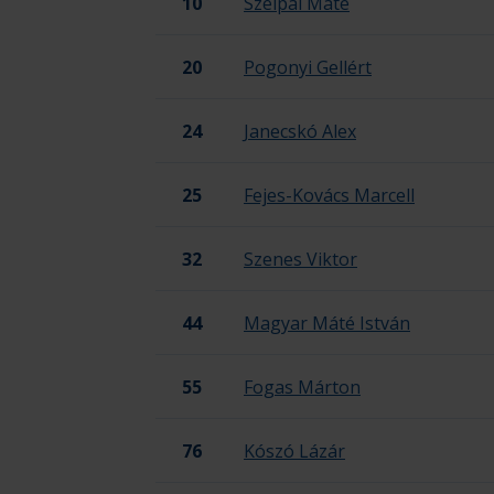
10
Szélpál Máté
20
Pogonyi Gellért
24
Janecskó Alex
25
Fejes-Kovács Marcell
32
Szenes Viktor
44
Magyar Máté István
55
Fogas Márton
76
Kószó Lázár