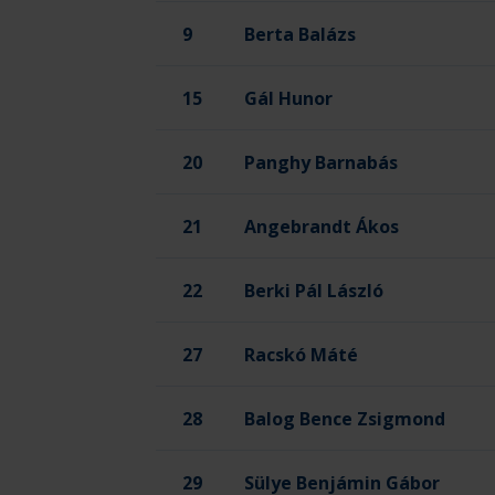
9
Berta Balázs
15
Gál Hunor
20
Panghy Barnabás
21
Angebrandt Ákos
22
Berki Pál László
27
Racskó Máté
28
Balog Bence Zsigmond
29
Sülye Benjámin Gábor