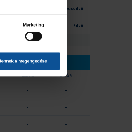
-
Kapusedző
Marketing
-
Edző
0
dennek a megengedése
SÁRGA
KIZÁR
-
-
-
-
-
-