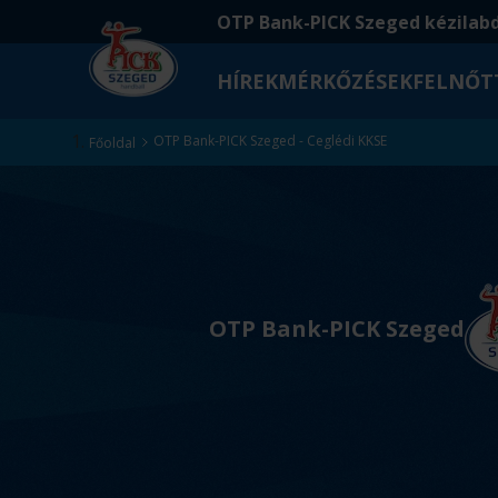
Ugrás
Ugrás
OTP Bank-PICK Szeged kézilab
a
az
fő
oldal
HÍREK
MÉRKŐZÉSEK
FELNŐT
tartalomra
aljára
Kezdőlap
OTP Bank-PICK Szeged - Ceglédi KKSE
Főoldal
v
s
OTP Bank-PICK Szeged
.