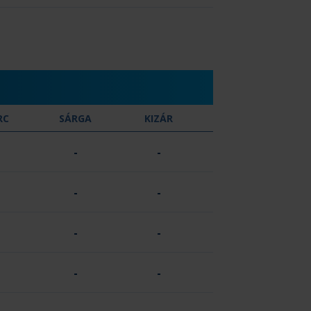
RC
SÁRGA
KIZÁR
-
-
-
-
-
-
-
-