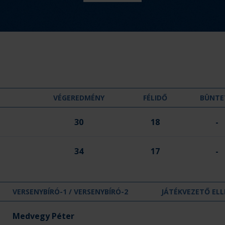
m
é
n
y
:
VÉGEREDMÉNY
FÉLIDŐ
BÜNTE
30
18
-
34
17
-
VERSENYBÍRÓ-1 / VERSENYBÍRÓ-2
JÁTÉKVEZETŐ ELL
Medvegy Péter