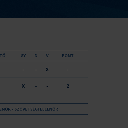
GYŐZELEM
DÖNTETLEN
VERESÉG
TŐ
GY
D
V
PONT
-
-
X
-
X
-
-
2
ENŐR - SZÖVETSÉGI ELLENŐR