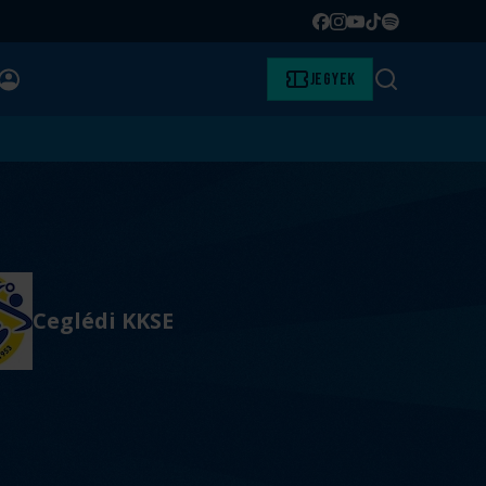
Facebook
Instagram
YouTube
TikTok
Spotify
BELÉPÉS
Jegyek
Keresés
Ceglédi KKSE