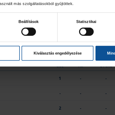
sznált más szolgáltatásokból gyűjtöttek.
-
-
Beállítások
Statisztikai
-
-
0
1
Kiválasztás engedélyezése
Min
GÓL
7M
2 PERC
1
-
-
-
-
-
2
-
-