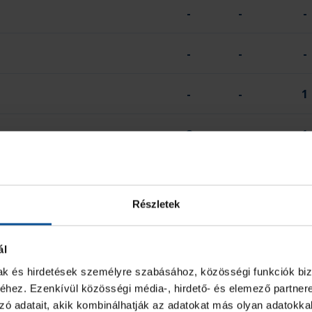
-
-
-
-
-
-
-
-
1
8
-
1
30
4
5
Részletek
2 PERC
SÁRGA
ál
-
1
mak és hirdetések személyre szabásához, közösségi funkciók biz
hez. Ezenkívül közösségi média-, hirdető- és elemező partner
-
-
zó adatait, akik kombinálhatják az adatokat más olyan adatokka