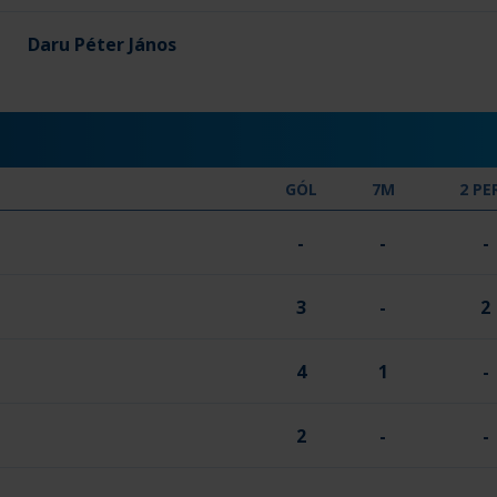
Daru Péter János
GÓL
7M
2 PE
-
-
-
3
-
2
4
1
-
2
-
-