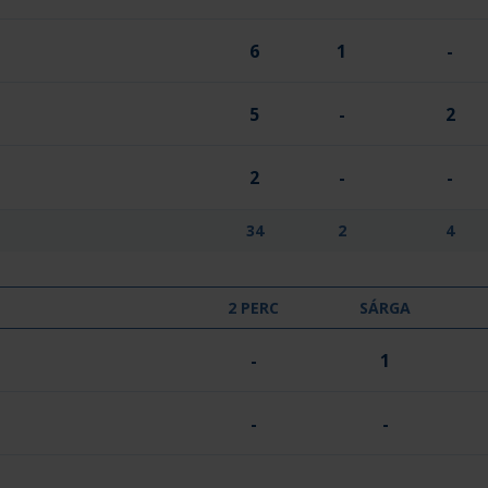
6
1
-
5
-
2
2
-
-
34
2
4
2 PERC
SÁRGA
-
1
-
-
-
-