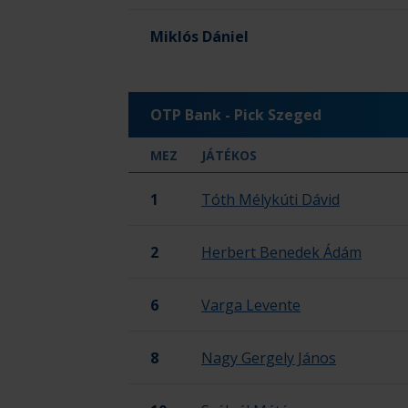
Miklós Dániel
OTP Bank - Pick Szeged
MEZ
JÁTÉKOS
1
Tóth Mélykúti Dávid
2
Herbert Benedek Ádám
6
Varga Levente
8
Nagy Gergely János