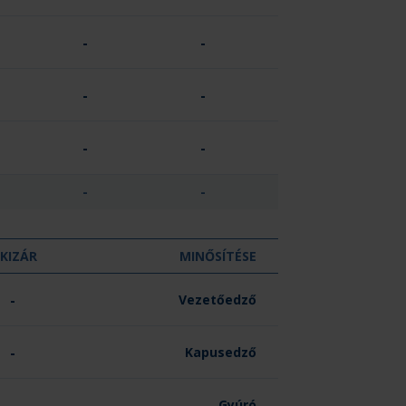
-
-
-
-
-
-
-
-
KIZÁR
MINŐSÍTÉSE
-
Vezetőedző
-
Kapusedző
-
Gyúró