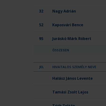
32
Nagy Adrián
52
Kaposvári Bence
95
Juráskó Márk Róbert
ÖSSZESEN
JEL
HIVATALOS SZEMÉLY NEVE
OTP Bank - Pick Szeged
Halász János Levente
Tamási Zsolt Lajos
Tóth Zoltán