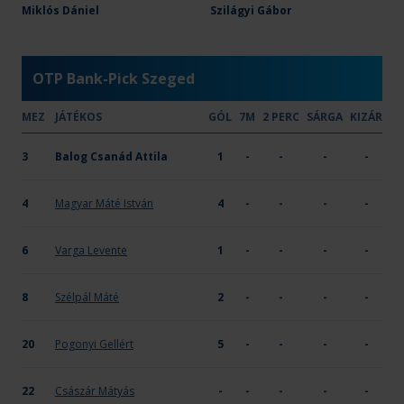
Csepel DSE
Miklós Dániel
17
Szilágyi Gábor
8
-
-
-
X
OTP Bank-Pick Szeged
MEZ
JÁTÉKOS
GÓL
7M
2 PERC
SÁRGA
KIZÁR
3
Balog Csanád Attila
1
-
-
-
-
4
Magyar Máté István
4
-
-
-
-
6
Varga Levente
1
-
-
-
-
8
Szélpál Máté
2
-
-
-
-
20
Pogonyi Gellért
5
-
-
-
-
22
Császár Mátyás
-
-
-
-
-