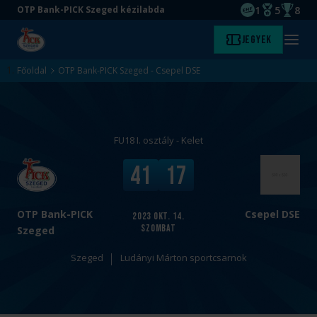
1
5
8
OTP Bank-PICK Szeged kézilabda
EHF kupagyőze
Magyar Baj
Magyar
Ugrás
Ugrás
Jegyek
Kezdőlap
Menü
a
az
megny
fő
oldal
Főoldal
OTP Bank-PICK Szeged - Csepel DSE
tartalomra
aljára
FU18 I. osztály - Kelet
v
V
41
17
s
é
.
g
e
OTP Bank-PICK
Csepel DSE
2023
okt. 14.
szombat
r
Szeged
e
Szeged
Ludányi Márton sportcsarnok
d
m
é