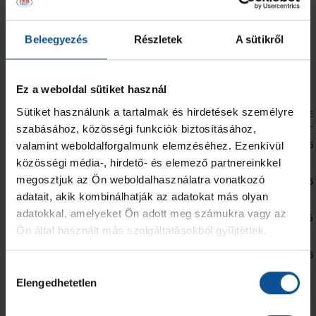
91
Vágvölgyi Szilárd
2
-
-
-
-
Beleegyezés
Részletek
A sütikről
95
Traore Moussa-Diop Marcell
3
-
1
-
-
ÖSSZESEN
41
-
1
1
-
Ez a weboldal sütiket használ
Sütiket használunk a tartalmak és hirdetések személyre
JEL
HIVATALOS SZEMÉLY NEVE
2 PERC
SÁRGA
KIZÁR
MINŐSÍTÉSE
szabásához, közösségi funkciók biztosításához,
OTP Bank-Pick Szeged
Balda Ákos
-
-
-
Vezetőedző
valamint weboldalforgalmunk elemzéséhez. Ezenkívül
közösségi média-, hirdető- és elemező partnereinkkel
megosztjuk az Ön weboldalhasználatra vonatkozó
Dányi István
-
-
-
Kapusedző
adatait, akik kombinálhatják az adatokat más olyan
adatokkal, amelyeket Ön adott meg számukra vagy az
Miskolczi Gábor Tamás
-
-
-
Gyúró
Ön által használt más szolgáltatásokból gyűjtöttek.
Szopkó Roland
-
-
-
Erőnléti edző
Hozzájárulás
Elengedhetetlen
kiválasztása
ÖSSZESEN
0
0
0