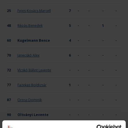
25
Fejes-Kovács Marcell
7
-
-
-
-
48
Répás Benedek
5
-
-
1
-
60
Kugelmann Bence
4
-
-
-
-
70
Janecskó Alex
6
-
-
-
-
72
Vlcskó Bálint Levente
-
-
-
-
-
77
Fazekas Boldizsár
1
-
-
-
-
87
Orosz Dominik
-
-
-
-
-
90
Oltványi Levente
-
-
-
-
-