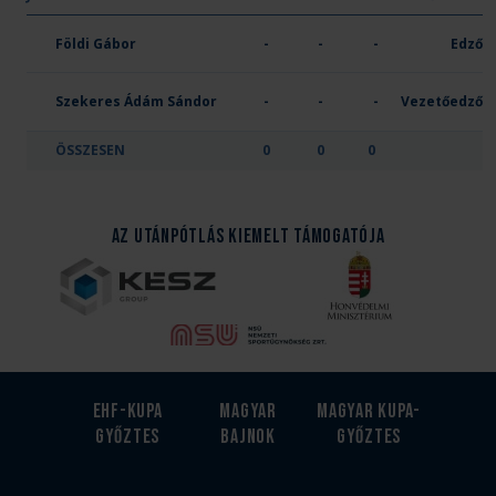
OTP Bank-Pick Szeged
Földi Gábor
-
-
-
Edző
Szekeres Ádám Sándor
-
-
-
Vezetőedző
ÖSSZESEN
0
0
0
Az Utánpótlás kiemelt támogatója
EHF-Kupa
Magyar
Magyar kupa-
győztes
bajnok
győztes