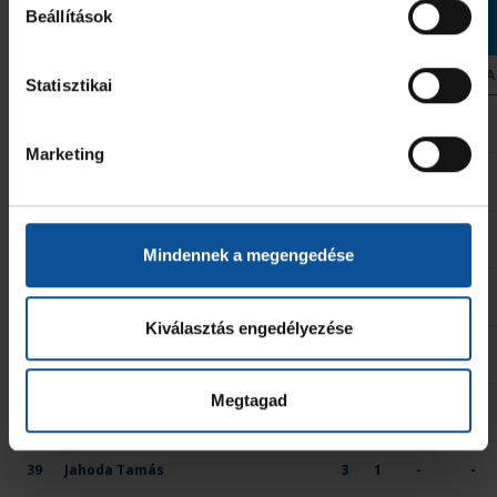
Beállítások
Csepel DSE
MEZ
JÁTÉKOS
GÓL
7M
2 PERC
SÁRGA
Statisztikai
5
Babócsi Barna
-
-
-
-
Marketing
14
Csillag Levente Barnabás
-
-
-
-
15
Kiss Bence
2
-
1
-
Mindennek a megengedése
18
Borszuk Balázs
-
-
-
-
Kiválasztás engedélyezése
35
Papacsek Atilla
-
-
1
-
Megtagad
38
Töreki Zsombor
-
-
-
-
39
Jahoda Tamás
3
1
-
-