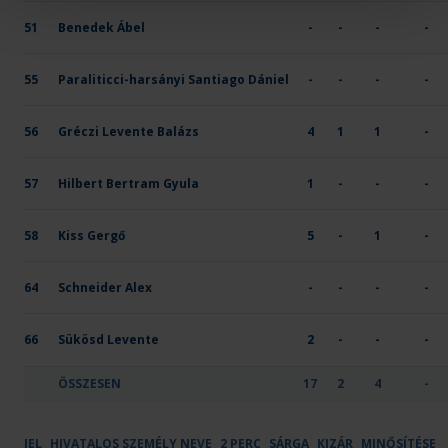
51
Benedek Ábel
-
-
-
-
55
Paraliticci-harsányi Santiago Dániel
-
-
-
-
56
Gréczi Levente Balázs
4
1
1
-
57
Hilbert Bertram Gyula
1
-
-
-
58
Kiss Gergő
5
-
1
-
64
Schneider Alex
-
-
-
-
66
Sükösd Levente
2
-
-
-
ÖSSZESEN
17
2
4
-
JEL
HIVATALOS SZEMÉLY NEVE
2 PERC
SÁRGA
KIZÁR
MINŐSÍTÉSE