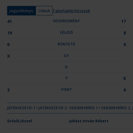
n
y
Jegyzőkönyv
Cikkek
Tabella
Mérkőzések
:
41
VÉGEREDMÉNY
17
19
FÉLIDŐ
8
0
BÜNTETŐ
0
X
GY
D
V
X
2
PONT
0
GYŐZELE
DÖNT
VE
JÁTÉKVEZETŐ-1 / JÁTÉKVEZETŐ-2
VÉGEREDMÉNY
VERSENYBÍRÓ-1 / VERSENYBÍRÓ-2
FÉLIDŐ
BÜNTETŐ
GY
D
V
Csapat neve
OTP Bank-PICK Szeged
Grézló József
41
Juhász István Róbert
19
-
X
-
-