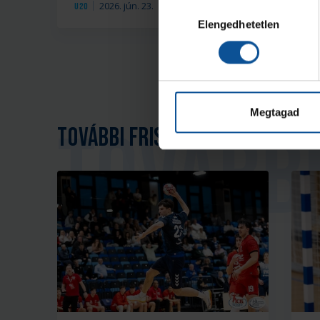
2026. jún. 23.
U20
U2
Hozzájárulás
Elengedhetetlen
kiválasztása
Megtagad
További friss hírek