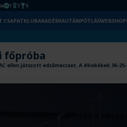
da
1
5
8
EHF kupagyőzelem 2014
Magyar Bajnoki cím
Magyar-Kupa győzelem
T CSAPAT
KLUB
AKADÉMIA
UTÁNPÓTLÁS
WEBSHOP
ti főpróba
C ellen játszott edzőmeccset. A #kiskékek 36-25-