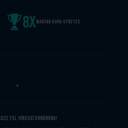
8
x
Magyar kupa-győztes
kozz fel hírcsatornánkra!