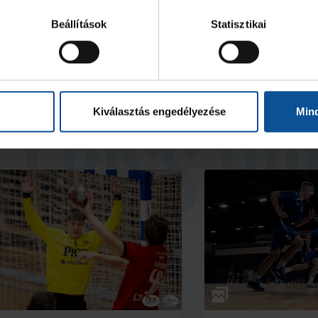
2026. jún. 07.
2026. jún. 06.
0
U20
Beállítások
Statisztikai
Kiválasztás engedélyezése
Min
Galéria