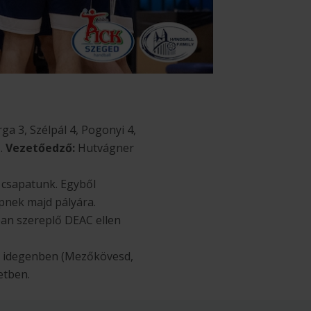
ga 3, Szélpál 4, Pogonyi 4,
1.
Vezetőedző:
Hutvágner
 csapatunk. Egyből
pnek majd pályára.
ban szereplő DEAC ellen
zer idegenben (Mezőkövesd,
etben.