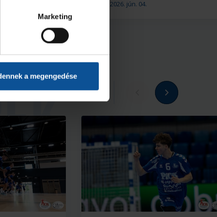
2026. jún. 04.
U20
Marketing
dennek a megengedése
Megnézem az összeset