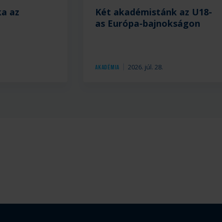
ka az
Két akadémistánk az U18-
as Európa-bajnokságon
.
2026. júl. 28.
Akadémia