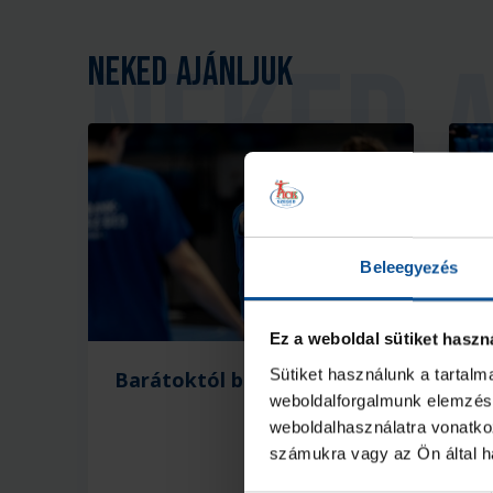
Neked ajánljuk
Beleegyezés
Ez a weboldal sütiket haszn
Sütiket használunk a tartal
Barátoktól búcsúzom
A
weboldalforgalmunk elemzésé
m
weboldalhasználatra vonatko
számukra vagy az Ön által ha