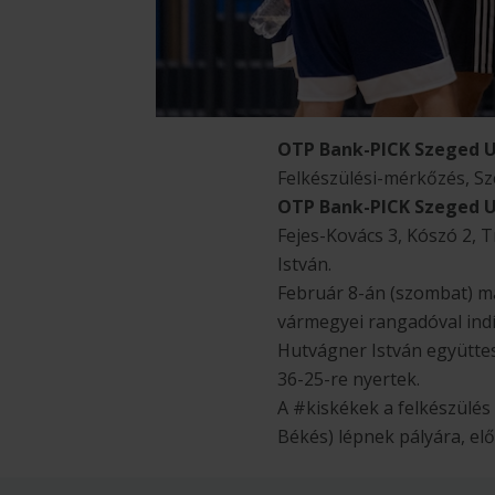
OTP Bank-PICK Szeged U
Felkészülési-mérkőzés, Sz
OTP Bank-PICK Szeged 
Fejes-Kovács 3, Kószó 2, T
István.
Február 8-án (szombat) má
vármegyei rangadóval indí
Hutvágner István együttes
36-25-re nyertek.
A #kiskékek a felkészülés
Békés) lépnek pályára, el