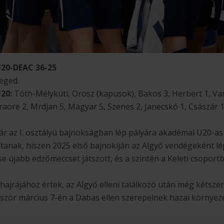
20-DEAC 36-25
eged.
U20:
Tóth-Mélykúti, Orosz (kapusok), Bakos 3, Herbert 1, Var
raore 2, Mrdjan 5, Magyar 5, Szenes 2, Janecskó 1, Császár 
r az I. osztályú bajnokságban lép pályára akadémai U20-as
tanak, hiszen 2025 első bajnokiján az Algyő vendégeként lé
e újabb edzőmeccset játszott, és a szintén a Keleti csoport
 hajrájához értek, az Algyő elleni találkozó után még kéts
őször március 7-én a Dabas ellen szerepelnek hazai környez