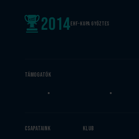
2014
EHF-Kupa győztes
Támogatók
Csapataink
Klub