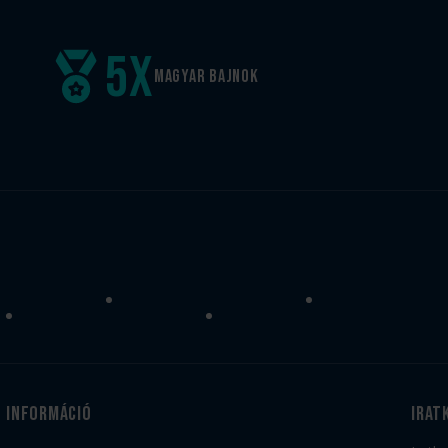
5
x
Magyar
bajnok
Információ
irat