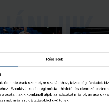
Részletek
ál
mak és hirdetések személyre szabásához, közösségi funkciók biz
 negyedik helyet szerezte
Nagy küzdele
hez. Ezenkívül közösségi média-, hirdető- és elemező partner
eg U20-as csapatunk
alul U20-as cs
döntőbe jutásé
zó adatait, akik kombinálhatják az adatokat más olyan adatokka
sznált más szolgáltatásokból gyűjtöttek.