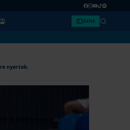
Facebook
Instagram
YouTube
TikTok
Spotify
BELÉPÉS
Jegyek
Keresés
re nyertek.