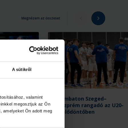
Megnézem az összeset
A sütikről
tosításához, valamint
mben maradt
Szombaton Szeged–
einkkel megosztjuk az Ön
apatunk a
Veszprém rangadó az U20-
rt
as elődöntőben
l, amelyeket Ön adott meg