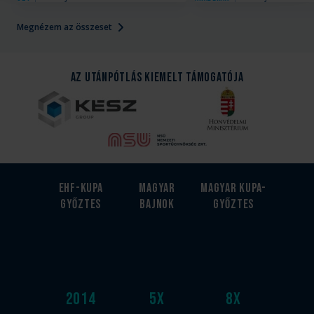
Megnézem az összeset
Az Utánpótlás kiemelt támogatója
EHF-Kupa
Magyar
Magyar kupa-
győztes
bajnok
győztes
2014
5
x
8
x