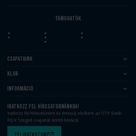
Támogatók
Csapataink
Klub
Felnőtt
Akadémia
Utánpótlás
Információ
#HandballFamily
#kékek szívügyünk
Klubtörténet
Jegy- és bérletvásárlás
iratkozz fel hírcsatornánkra!
Munkatársaink
Webshop
Iratkozz fel hírlevelünkre és értesülj elsőként az OTP Bank-
PICK Aréna
Impresszum
PICK Szeged csapatát érintő hírekről.
Sajtóakkreditáció
TAO
Büszkeségeink
Adatvédelem
Feliratkozom