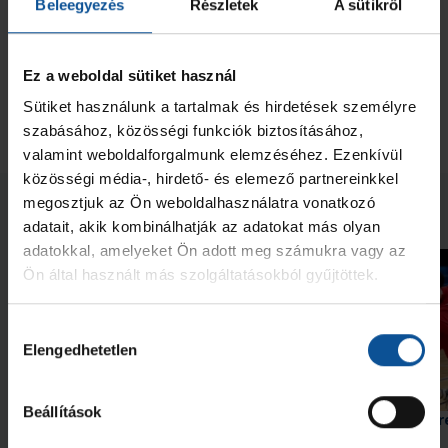
Beleegyezés
Részletek
A sütikről
és Janecskó Alex is betalált, utolsó gólunkat Varga Levente
szerezte, a végeredményt a Debrecen egy hetessel állította
be: 35–29.
Ez a weboldal sütiket használ
Ezzel akadémistáink a második helyre léptek elő, a négyes
Sütiket használunk a tartalmak és hirdetések személyre
döntőbe jutás péntek délután dől el, amikor a rivális PLER a
szabásához, közösségi funkciók biztosításához,
gyengélkedő Honvédhoz látogat.
valamint weboldalforgalmunk elemzéséhez. Ezenkívül
közösségi média-, hirdető- és elemező partnereinkkel
megosztjuk az Ön weboldalhasználatra vonatkozó
Neked ajánljuk
adatait, akik kombinálhatják az adatokat más olyan
adatokkal, amelyeket Ön adott meg számukra vagy az
Ön által használt más szolgáltatásokból gyűjtöttek.
Hozzájárulás
Elengedhetetlen
kiválasztása
Beállítások
Barátoktól búcsúzom
A negyedik helyet sze
U20-as csapatunk