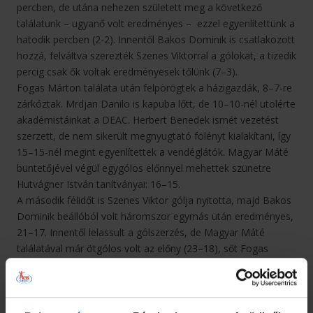
percben, de utána nehezen született meg a következő
találatunk – ugyanő volt eredményes – ezzel egyenlítettünk a
hatodik percben (2-2). Innentől Bakos Dominik is csatlakozott
hozzá, felváltva szerezték Szenes Viktorral a gólokat, a tizedik
percig csak ők voltak eredményesek tőlünk (7–3).
Fogas Márton találata után felpörögtek a házigazdák, 8–7-re
zárkóztak. Mrdjan Danilo is kapuba lőtt, de 10–10-nél utolérte
akadémistáinkat a DEAC. Herbert Benedek ismét vezetést
szerzett, de nem sikerült megnyugtató fölényt kialakítani, így
15–15-nél megint egyenlítettek a vendéglátók. Magyar Máté
büntetőjével végül egygólos előnnyel mehettek szünetre
Hutvágner István tanítványai: 16–15.
A második félidőt is Szenes Viktor gólja nyitotta, majd Bakos
Dominik beállóból volt háromszor egymás után eredményes,
21–17. Innentől lelassult a gólszerzés, de Magyar Máté
találatával már ötgólos volt az előny (23–18), sőt Fogas
Márton és Herbert Benedek ezt is tovább növelte a 44. percre
(26–19). A DEAC igyekezett közelebb zárkózni, de Varga
Levente és Mrdjan Danilo is pontosan célzott, a hajrára 30–
23-as vezetéssel fordultunk. A végjátékban Vágvölgyi Szilárd