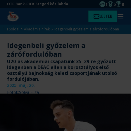
1
5
8
OTP Bank-PICK Szeged kézilabda
EHF kupagyőze
Magyar Baj
Magyar
Ugrás
Ugrás
Jegyek
Kezdőlap
Menü
a
az
megny
fő
oldal
Főoldal
Akadémia hírek
Idegenbeli győzelem a zárófordulóban
tartalomra
aljára
Idegenbeli győzelem a
zárófordulóban
U20-as akadémiai csapatunk 35–29-re győzött
idegenben a DEAC ellen a korosztályos első
osztályú bajnokság keleti csoportjának utolsó
fordulójában.
2025. máj. 20.
Fotók:
Sólya Eliza