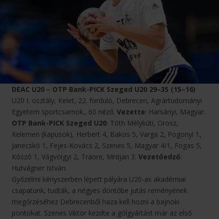
DEAC U20 – OTP Bank-PICK Szeged U20 29–35 (15–16)
U20 I. osztály, Kelet, 22. forduló, Debrecen, Agrártudományi
Egyetem sportcsarnok., 60 néző.
Vezette
: Harsányi, Magyar.
OTP Bank-PICK Szeged U20
: Tóth Mélykúti, Orosz,
Kelemen (kapusok), Herbert 4, Bakos 5, Varga 2, Pogonyi 1,
Janecskó 1, Fejes-Kovács 2, Szenes 5, Magyar 4/1, Fogas 5,
Kószó 1, Vágvölgyi 2, Traore, Mrdjan 3.
Vezetőedző
:
Hutvágner István.
Győzelmi kényszerben lépett pályára U20-as akadémiai
csapatunk, tudták, a négyes döntőbe jutás reményének
megőrzéséhez Debrecenből haza kell hozni a bajnoki
pontokat. Szenes Viktor kezdte a gólgyártást már az első