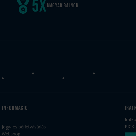
5
x
Magyar
bajnok
Információ
irat
Iratk
PICK 
Jegy- és bérletvásárlás
Webshop