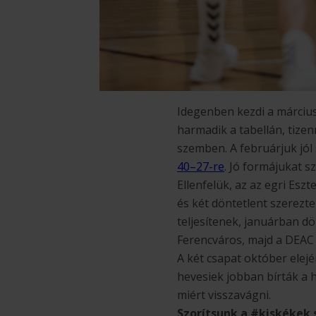
Idegenben kezdi a március
harmadik a tabellán, tize
szemben. A februárjuk jól 
40–27-re
. Jó formájukat s
Ellenfelük, az az egri Esz
és két döntetlent szerezt
teljesítenek, januárban dö
Ferencváros, majd a DEAC 
A két csapat október elej
hevesiek jobban bírták a h
miért visszavágni.
Szorítsunk a #kiskékek 