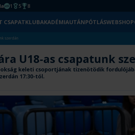
da
1
5
8
EHF kupagyőzelem 2014
Magyar Bajnoki cím
Magyar-Kupa győzelem
T CSAPAT
KLUB
AKADÉMIA
UTÁNPÓTLÁS
WEBSHOP
unk szerdán
ára U18-as csapatunk sz
nokság keleti csoportjának tizenötödik fordulójá
erdán 17:30-tól.