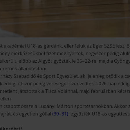
t akadémiai U18-as gárdánk, ellenfelük az Eger SZSE lesz. B
nnégy mérkőzésükből tizet megnyertek, négyszer pedig alul
sikerült, előbb az Algyőt győzték le 35–22-re, majd a Gyöng
zeretnék állandósítani.
terházy Szabadidő és Sport Egyesület, aki jelenleg ötödik a 
ek eddig, ötször pedig vereséget szenvedtek. 2026-ban edd
ntetlent játszottak a Tisza Volánnal, majd februárban kétsze
ellen.
én csapott össze a Ludányi Márton sportcsarnokban. Akkor a 
ajrát, és egyetlen góllal
(30–31)
legyőzték U18-as együttesün
sikeréért!