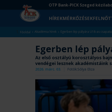
Ugrás
Ugrás
OTP Bank-PICK Szeged kézilab
a
az
fő
oldal
HÍREK
MÉRKŐZÉSEK
FELNŐT
tartalomra
aljára
Kezdőlap
Akadémia hírek
Egerben lép pályára U18-as csapat
Főoldal
Egerben lép pály
Az első osztályú korosztályos baj
vendégei lesznek akadémistáink sz
2026. márc. 03.
Fotók:
Sólya Eliza