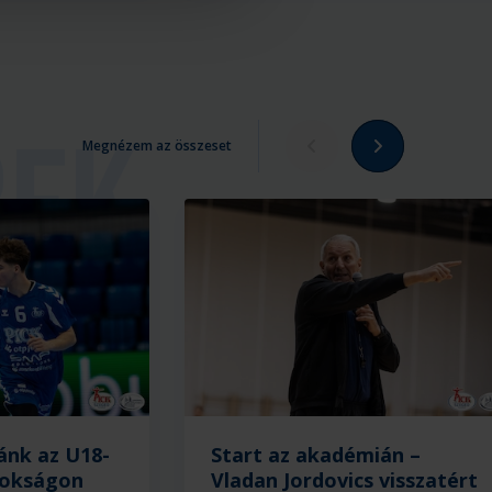
Megnézem az összeset
ánk az U18-
Start az akadémián –
nokságon
Vladan Jordovics visszatért