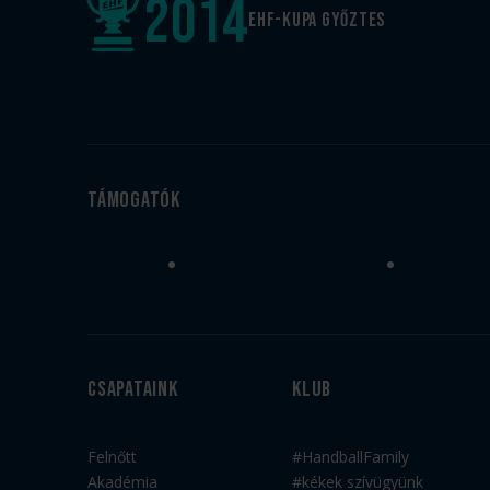
2014
EHF-Kupa győztes
Támogatók
Csapataink
Klub
Felnőtt
#HandballFamily
Akadémia
#kékek szívügyünk