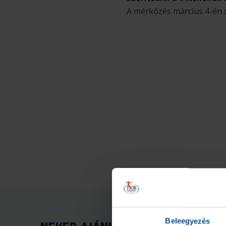
A mérkőzés március 4-én 
Beleegyezés