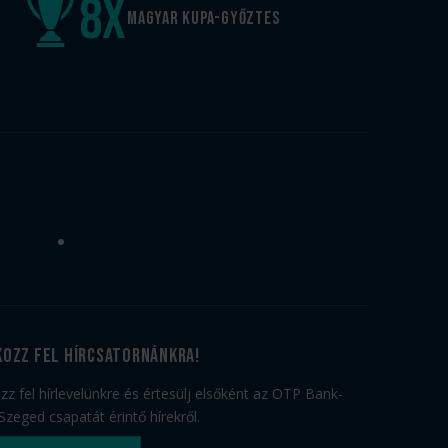
8
x
Magyar kupa-győztes
kozz fel hírcsatornánkra!
ozz fel hírlevelünkre és értesülj elsőként az OTP Bank-
Szeged csapatát érintő hírekről.