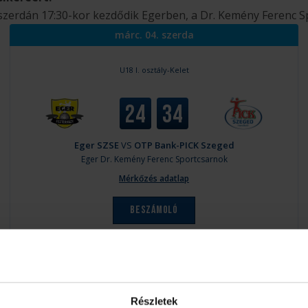
szerdán 17:30-kor kezdődik Egerben, a Dr. Kemény Ferenc 
márc. 04. szerda
U18 I. osztály-Kelet
24
34
Eger SZSE
VS
OTP Bank-PICK Szeged
Eger
Dr. Kemény Ferenc Sportcsarnok
Mérkőzés adatlap
Beszámoló
Részletek