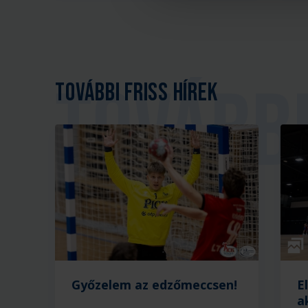
További friss hírek
Galé
Győzelem az edzőmeccsen!
E
a