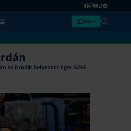
Facebook
Instagram
YouTube
TikTok
Spotify
BELÉPÉS
Jegyek
Keresés
erdán
ban az ötödik helyezett Eger SZSE