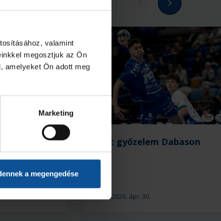
Megnézem az összeset
tosításához, valamint
einkkel megosztjuk az Ön
l, amelyeket Ön adott meg
Marketing
zelem a
U18: győzelem Dabason
ón
dennek a megengedése
2026. ápr. 30.
U18