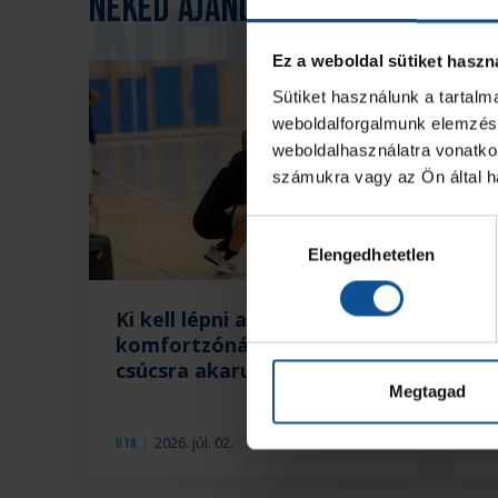
Neked ajánljuk
Ez a weboldal sütiket haszn
Sütiket használunk a tartal
weboldalforgalmunk elemzésé
weboldalhasználatra vonatko
számukra vagy az Ön által ha
Hozzájárulás
Elengedhetetlen
kiválasztása
Ki kell lépni a
K
komfortzónából, ha a
B
csúcsra akarunk jutni
Megtagad
2026. júl. 02.
U18
U1