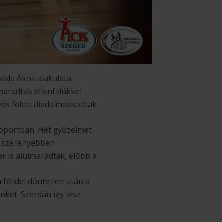
alda Ákos alakulata
maradtak ellenfelükkel
yös felett diadalmaskodtak
csoportban. Hét győzelmet
ig szerényebben
r is alulmaradtak, előbb a
félidei döntetlen után a
ket. Szerdán így lesz