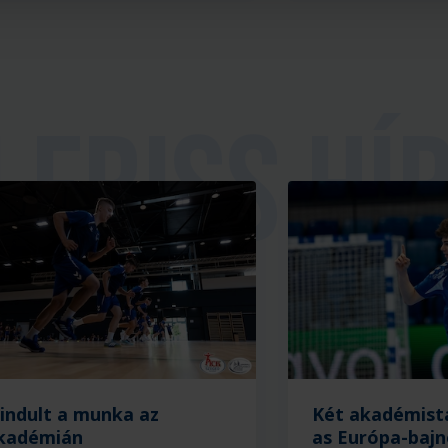
ria
lindult a munka az
Két akadémist
kadémián
as Európa-baj