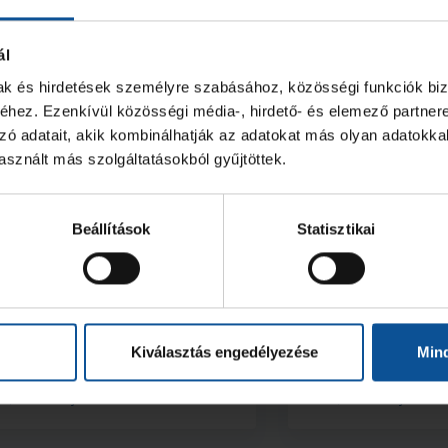
ál
mak és hirdetések személyre szabásához, közösségi funkciók biz
hez. Ezenkívül közösségi média-, hirdető- és elemező partner
zó adatait, akik kombinálhatják az adatokat más olyan adatokka
sznált más szolgáltatásokból gyűjtöttek.
Beállítások
Statisztikai
önnyed U18-as idényzáró
Húszgólos győ
ékésen
hazai idényzár
Kiválasztás engedélyezése
Min
2026. máj. 19.
2026. máj. 07.
8
U18