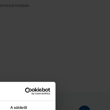
Sportcsarnokban.
A sütikről