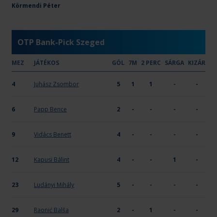
Zengő Alföld Orosházi KC
Körmendi Péter
29
19
-
-
-
OTP Bank-Pick Szeged
MEZ
JÁTÉKOS
GÓL
7M
2 PERC
SÁRGA
KIZÁR
4
Juhász Zsombor
5
1
1
-
-
6
Papp Bence
2
-
-
-
-
9
Vidács Benett
4
-
-
-
-
12
Kapusi Bálint
4
-
-
1
-
23
Ludányi Mihály
5
-
-
-
-
29
Raonić Balša
2
-
1
-
-