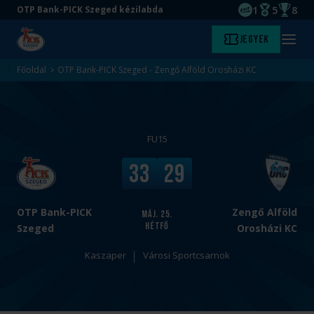
1
5
8
OTP Bank-PICK Szeged kézilabda
EHF kupagyőze
Magyar Baj
Magyar
Ugrás
Ugrás
Jegyek
Kezdőlap
Menü
a
az
megny
fő
oldal
Főoldal
OTP Bank-PICK Szeged - Zengő Alföld Orosházi KC
tartalomra
aljára
FU15
v
V
33
29
s
é
.
g
e
OTP Bank-PICK
Zengő Alföld
máj. 25.
hétfő
r
Szeged
Orosházi KC
e
Kaszaper
Városi Sportcsarnok
d
m
é