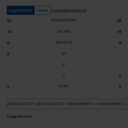
n
y
Jegyzőkönyv
Cikkek
Tabella
Mérkőzések
:
33
VÉGEREDMÉNY
29
16
FÉLIDŐ
19
0
BÜNTETŐ
0
X
GY
D
V
X
2
PONT
0
GYŐZE
DÖ
JÁTÉKVEZETŐ-1 / JÁTÉKVEZETŐ-2
VÉGEREDMÉNY
VERSENYBÍRÓ-1 / VERSENYBÍRÓ-2
FÉLIDŐ
BÜNTETŐ
GY
D
Csapat neve
OTP Bank-PICK Szeged
Csige Norbert
33
16
-
X
-