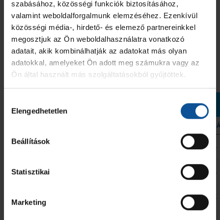
szabásához, közösségi funkciók biztosításához,
valamint weboldalforgalmunk elemzéséhez. Ezenkívül
közösségi média-, hirdető- és elemező partnereinkkel
JEL
HIVATALOS SZEMÉLY NEVE
2 PERC
SÁRGA
KIZÁR
MINŐSÍTÉSE
megosztjuk az Ön weboldalhasználatra vonatkozó
OTP Bank-Pick Szeged
Szabó Péter
-
-
-
Vezetőedző
adatait, akik kombinálhatják az adatokat más olyan
adatokkal, amelyeket Ön adott meg számukra vagy az
ÖSSZESEN
0
0
0
Ön által használt más szolgáltatásokból gyűjtöttek.
Hozzájárulás
Zengő Alföld Orosházi Kézilabda Club
Elengedhetetlen
kiválasztása
MEZ
JÁTÉKOS
GÓL
7M
2 PERC
SÁRGA
KIZ
Beállítások
1
Perity Korvin
-
-
-
-
-
Statisztikai
3
Dávid Olivér
9
-
-
-
-
8
Kovács Roland
4
-
-
-
-
Marketing