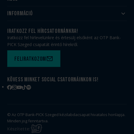
Akadémia
Utánpótlás
Információ
#HandballFamily
#kékek szívügyünk
Klubtörténet
Jegy- és bérletvásárlás
iratkozz fel hírcsatornánkra!
Munkatársaink
Webshop
Iratkozz fel hírlevelünkre és értesülj elsőként az OTP Bank-
PICK Aréna
Impresszum
PICK Szeged csapatát érintő hírekről.
Sajtóakkreditáció
TAO
Büszkeségeink
Adatvédelem
Feliratkozom
Felhasználási feltételek
Kapcsolat
Kövess minket social csatornáinkon is!
Facebook
Instagram
YouTube
TikTok
Spotify
© Az OTP Bank-PICK Szeged kézilabdacsapat hivatalos honlapja.
Minden jog fenntartva.
BIG
Készítette: