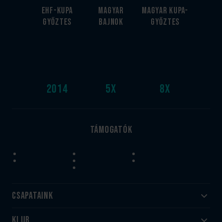
EHF-Kupa
Magyar
Magyar kupa-
győztes
bajnok
győztes
2014
5
x
8
x
Támogatók
Csapataink
Klub
Felnőtt