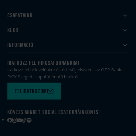
Csapataink
Klub
Felnőtt
Akadémia
Utánpótlás
Információ
#HandballFamily
#kékek szívügyünk
Klubtörténet
Jegy- és bérletvásárlás
iratkozz fel hírcsatornánkra!
Munkatársaink
Webshop
Iratkozz fel hírlevelünkre és értesülj elsőként az OTP Bank-
PICK Aréna
Impresszum
PICK Szeged csapatát érintő hírekről.
Sajtóakkreditáció
TAO
Büszkeségeink
Adatvédelem
Feliratkozom
Felhasználási feltételek
Kapcsolat
Kövess minket social csatornáinkon is!
Facebook
Instagram
YouTube
TikTok
Spotify