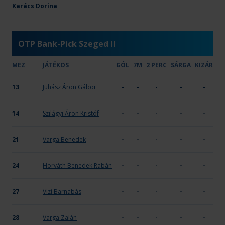
Dabas KC VSE II
Karács Dorina
16
8
-
-
-
OTP Bank-Pick Szeged II
MEZ
JÁTÉKOS
GÓL
7M
2 PERC
SÁRGA
KIZÁR
13
Juhász Áron Gábor
-
-
-
-
-
14
Szilágyi Áron Kristóf
-
-
-
-
-
21
Varga Benedek
-
-
-
-
-
24
Horváth Benedek Rabán
-
-
-
-
-
27
Vizi Barnabás
-
-
-
-
-
28
Varga Zalán
-
-
-
-
-