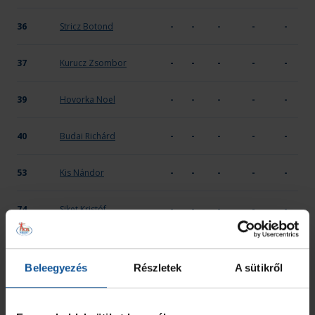
36
Stricz Botond
-
-
-
-
-
37
Kurucz Zsombor
-
-
-
-
-
39
Hovorka Noel
-
-
-
-
-
40
Budai Richárd
-
-
-
-
-
53
Kis Nándor
-
-
-
-
-
74
Siket Kristóf
-
-
-
-
-
90
Szécsi Benedek
-
-
-
-
-
Beleegyezés
Részletek
A sütikről
99
Soós Marcell Máté
-
-
-
-
-
ÖSSZESEN
-
-
-
-
-