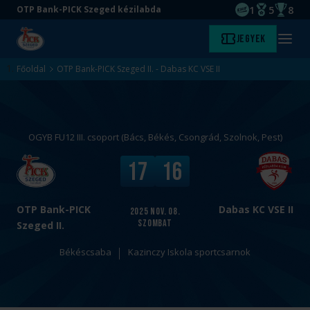
1
5
8
OTP Bank-PICK Szeged kézilabda
EHF kupagyőze
Magyar Baj
Magyar
Ugrás
Ugrás
Jegyek
Kezdőlap
Menü
a
az
megny
fő
oldal
Főoldal
OTP Bank-PICK Szeged II. - Dabas KC VSE II
tartalomra
aljára
OGYB FU12 III. csoport (Bács, Békés, Csongrád, Szolnok, Pest)
v
V
17
16
s
é
.
g
e
OTP Bank-PICK
Dabas KC VSE II
2025
nov. 08.
szombat
r
Szeged II.
e
Békéscsaba
Kazinczy Iskola sportcsarnok
d
m
é