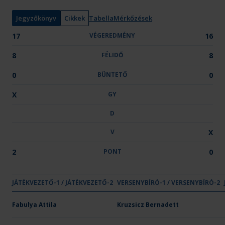
n
y
Jegyzőkönyv
Cikkek
Tabella
Mérkőzések
:
17
VÉGEREDMÉNY
16
8
FÉLIDŐ
8
0
BÜNTETŐ
0
X
GY
D
V
X
2
PONT
0
GYŐZE
DÖ
JÁTÉKVEZETŐ-1 / JÁTÉKVEZETŐ-2
VÉGEREDMÉNY
VERSENYBÍRÓ-1 / VERSENYBÍRÓ-2
FÉLIDŐ
BÜNTETŐ
GY
D
Csapat neve
OTP Bank-PICK Szeged II.
Fabulya Attila
17
Kruzsicz Bernadett
8
-
X
-