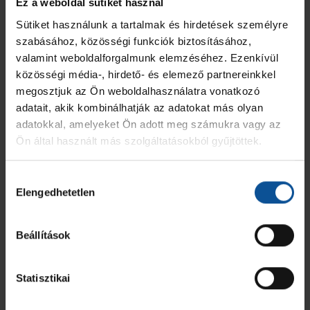
Ez a weboldal sütiket használ
Sütiket használunk a tartalmak és hirdetések személyre
JEL
HIVATALOS SZEMÉLY NEVE
2 PERC
SÁRGA
KIZÁR
MINŐSÍTÉSE
szabásához, közösségi funkciók biztosításához,
valamint weboldalforgalmunk elemzéséhez. Ezenkívül
OTP Bank-Pick Szeged II
Mandl Gábor
-
-
-
Vezetőedző
közösségi média-, hirdető- és elemező partnereinkkel
megosztjuk az Ön weboldalhasználatra vonatkozó
ÖSSZESEN
0
0
0
adatait, akik kombinálhatják az adatokat más olyan
adatokkal, amelyeket Ön adott meg számukra vagy az
Ön által használt más szolgáltatásokból gyűjtöttek.
Dabasi VSE KC II
MEZ
JÁTÉKOS
GÓL
7M
2 PERC
SÁRGA
KIZÁR
Hozzájárulás
Elengedhetetlen
kiválasztása
2
Tóth Barnabás
-
-
-
-
-
Beállítások
4
Kopacz Dominik
-
-
-
-
-
Statisztikai
5
Demjén Olivér Ágoston
-
-
-
-
-