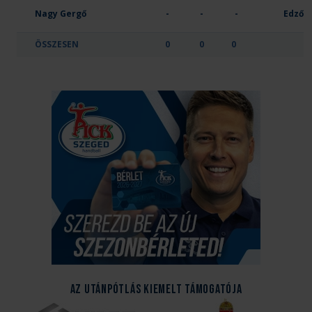
Nagy Gergő
-
-
-
Edző
ÖSSZESEN
0
0
0
Az Utánpótlás kiemelt támogatója