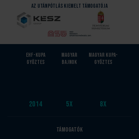
Az Utánpótlás kiemelt támogatója
EHF-Kupa
Magyar
Magyar kupa-
győztes
bajnok
győztes
2014
5
x
8
x
Támogatók