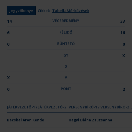
n
y
Jegyzőkönyv
Cikkek
Tabella
Mérkőzések
:
14
VÉGEREDMÉNY
33
6
FÉLIDŐ
16
0
BÜNTETŐ
0
GY
X
D
X
V
0
PONT
2
GYŐZE
DÖ
JÁTÉKVEZETŐ-1 / JÁTÉKVEZETŐ-2
VÉGEREDMÉNY
VERSENYBÍRÓ-1 / VERSENYBÍRÓ-2
FÉLIDŐ
BÜNTETŐ
GY
D
Csapat neve
OTP Bank-PICK Szeged III.
Becskei Áron Kende
14
Hegyi Diána Zsuzsanna
6
-
-
-