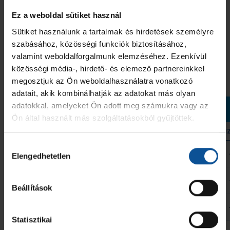
Ez a weboldal sütiket használ
JEL
HIVATALOS SZEMÉLY NEVE
2 PERC
SÁRGA
KIZÁR
MINŐSÍTÉSE
Sütiket használunk a tartalmak és hirdetések személyre
szabásához, közösségi funkciók biztosításához,
OTP Bank-Pick Szeged III
Nagy Zoltán
-
-
-
Vezetőedző
valamint weboldalforgalmunk elemzéséhez. Ezenkívül
közösségi média-, hirdető- és elemező partnereinkkel
ÖSSZESEN
0
0
0
megosztjuk az Ön weboldalhasználatra vonatkozó
adatait, akik kombinálhatják az adatokat más olyan
adatokkal, amelyeket Ön adott meg számukra vagy az
Hódmezővásárhelyi Kézilabda Egyesület
Ön által használt más szolgáltatásokból gyűjtöttek.
MEZ
JÁTÉKOS
GÓL
7M
2 PERC
SÁRGA
KI
Hozzájárulás
1
Vári Edvin Benett
-
-
-
-
Elengedhetetlen
kiválasztása
7
Mucsi Bence
-
-
-
-
Beállítások
10
Varga-tóth Bernát Mátyás
-
-
-
-
Statisztikai