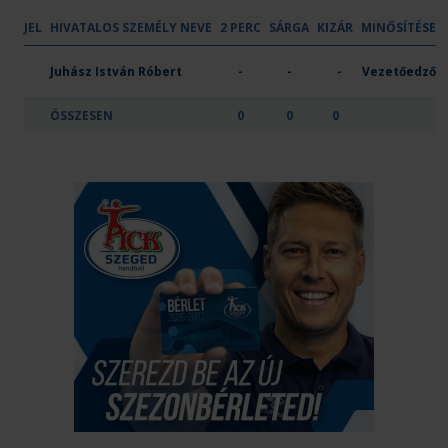
JEL
HIVATALOS SZEMÉLY NEVE
2 PERC
SÁRGA
KIZÁR
MINŐSÍTÉSE
OTP Bank-Pick Szeged III
Juhász István Róbert
-
-
-
Vezetőedző
ÖSSZESEN
0
0
0