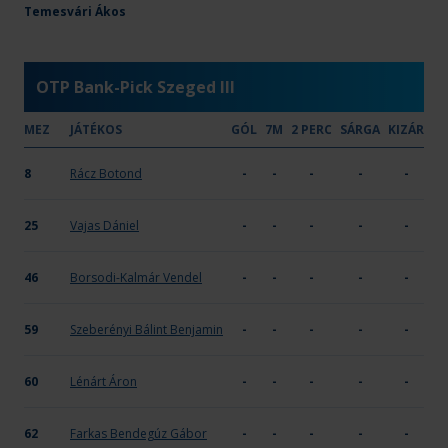
Hódmezővásárhelyi KE
Temesvári Ákos
33
16
-
X
-
OTP Bank-Pick Szeged III
MEZ
JÁTÉKOS
GÓL
7M
2 PERC
SÁRGA
KIZÁR
8
Rácz Botond
-
-
-
-
-
25
Vajas Dániel
-
-
-
-
-
46
Borsodi-Kalmár Vendel
-
-
-
-
-
59
Szeberényi Bálint Benjamin
-
-
-
-
-
60
Lénárt Áron
-
-
-
-
-
62
Farkas Bendegúz Gábor
-
-
-
-
-