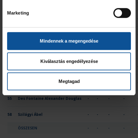
12
Szunyi Milán Krisztián
-
-
-
-
Marketing
14
Rostás Ákos
-
-
-
-
15
Bera Brúnó
-
-
-
-
Mindennek a megengedése
19
Nagy Dániel Máté
-
-
-
-
Kiválasztás engedélyezése
22
Mucsi Marcell Benett
-
-
-
-
Megtagad
41
Gera Csanád
-
-
-
-
55
Des Fontaine Alexander Douglas
-
-
-
-
58
Szilágyi Ábel
-
-
-
-
ÖSSZESEN
-
-
-
-