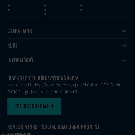
Csapataink
Klub
Felnőtt
Akadémia
Utánpótlás
Információ
#HandballFamily
#kékek szívügyünk
Klubtörténet
Jegy- és bérletvásárlás
iratkozz fel hírcsatornánkra!
Munkatársaink
Webshop
Iratkozz fel hírlevelünkre és értesülj elsőként az OTP Bank-
PICK Aréna
Impresszum
PICK Szeged csapatát érintő hírekről.
Sajtóakkreditáció
TAO
Büszkeségeink
Adatvédelem
Feliratkozom
Felhasználási feltételek
Kapcsolat
Kövess minket social csatornáinkon is!