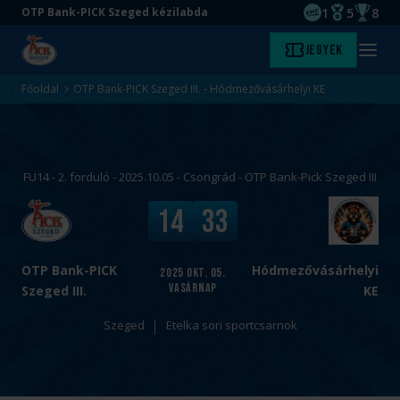
1
5
8
OTP Bank-PICK Szeged kézilabda
EHF kupagyőze
Magyar Baj
Magyar
Ugrás
Ugrás
Jegyek
Kezdőlap
Menü
a
az
megny
fő
oldal
Főoldal
OTP Bank-PICK Szeged III. - Hódmezővásárhelyi KE
tartalomra
aljára
FU14 - 2. forduló - 2025.10.05 - Csongrád - OTP Bank-Pick Szeged III
v
V
14
33
s
é
.
g
e
OTP Bank-PICK
Hódmezővásárhelyi
2025
okt. 05.
vasárnap
r
Szeged III.
KE
e
Szeged
Etelka sori sportcsarnok
d
m
é