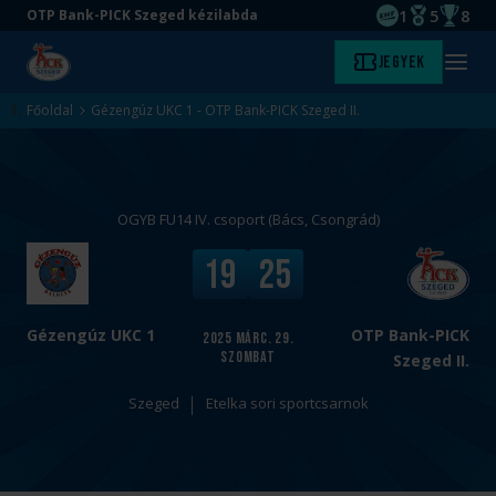
1
5
8
OTP Bank-PICK Szeged kézilabda
EHF kupagyőze
Magyar Baj
Magyar
Ugrás
Ugrás
Jegyek
Kezdőlap
Menü
a
az
megny
fő
oldal
Főoldal
Gézengúz UKC 1 - OTP Bank-PICK Szeged II.
tartalomra
aljára
OGYB FU14 IV. csoport (Bács, Csongrád)
v
V
19
25
s
é
.
g
e
Gézengúz UKC 1
OTP Bank-PICK
2025
márc. 29.
szombat
r
Szeged II.
e
Szeged
Etelka sori sportcsarnok
d
m
é