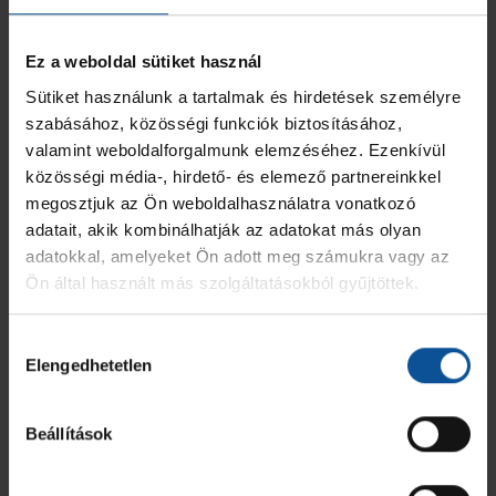
ÖSSZESEN
0
0
0
Ez a weboldal sütiket használ
Sütiket használunk a tartalmak és hirdetések személyre
OTP Bank-Pick Szeged II.
szabásához, közösségi funkciók biztosításához,
valamint weboldalforgalmunk elemzéséhez. Ezenkívül
MEZ
JÁTÉKOS
GÓL
7M
2 PERC
SÁRGA
KIZÁR
közösségi média-, hirdető- és elemező partnereinkkel
megosztjuk az Ön weboldalhasználatra vonatkozó
37
Gyetvai Gergő
-
-
-
-
-
adatait, akik kombinálhatják az adatokat más olyan
adatokkal, amelyeket Ön adott meg számukra vagy az
46
Szeberényi Bálint Benjamin
-
-
-
-
-
Ön által használt más szolgáltatásokból gyűjtöttek.
47
Hegedűs Marcell
-
-
-
-
-
Hozzájárulás
Elengedhetetlen
kiválasztása
48
Cselovszki Áron Szabolcs
-
-
-
-
-
Beállítások
65
Hornyák Péter
-
-
-
-
-