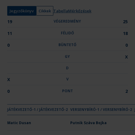
n
y
Jegyzőkönyv
Cikkek
Tabella
Mérkőzések
:
19
VÉGEREDMÉNY
25
11
FÉLIDŐ
18
0
BÜNTETŐ
0
GY
X
D
X
V
0
PONT
2
GYŐZE
DÖ
JÁTÉKVEZETŐ-1 / JÁTÉKVEZETŐ-2
VÉGEREDMÉNY
VERSENYBÍRÓ-1 / VERSENYBÍRÓ-2
FÉLIDŐ
BÜNTETŐ
GY
D
Csapat neve
Gézengúz UKC 1
Matic Dusan
19
Putnik Száva Bojka
11
-
-
-