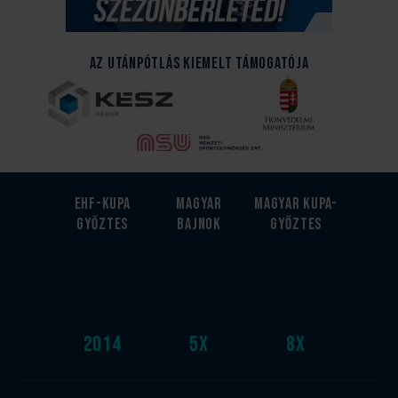
Az Utánpótlás kiemelt támogatója
EHF-Kupa
Magyar
Magyar kupa-
győztes
bajnok
győztes
2014
5
x
8
x