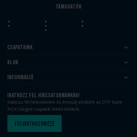
Támogatók
Csapataink
Klub
Felnőtt
Akadémia
Utánpótlás
Információ
#HandballFamily
#kékek szívügyünk
Klubtörténet
Jegy- és bérletvásárlás
iratkozz fel hírcsatornánkra!
Munkatársaink
Webshop
Iratkozz fel hírlevelünkre és értesülj elsőként az OTP Bank-
PICK Aréna
Impresszum
PICK Szeged csapatát érintő hírekről.
Sajtóakkreditáció
TAO
Büszkeségeink
Adatvédelem
Feliratkozom
Felhasználási feltételek
Kapcsolat