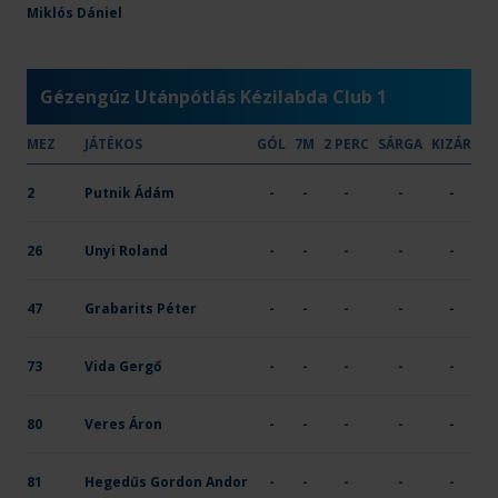
OTP Bank-PICK Szeged II.
Miklós Dániel
25
18
-
X
-
Gézengúz Utánpótlás Kézilabda Club 1
MEZ
JÁTÉKOS
GÓL
7M
2 PERC
SÁRGA
KIZÁR
2
Putnik Ádám
-
-
-
-
-
26
Unyi Roland
-
-
-
-
-
47
Grabarits Péter
-
-
-
-
-
73
Vida Gergő
-
-
-
-
-
80
Veres Áron
-
-
-
-
-
81
Hegedűs Gordon Andor
-
-
-
-
-