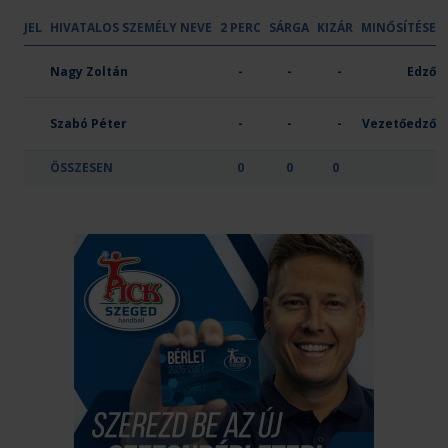
JEL
HIVATALOS SZEMÉLY NEVE
2 PERC
SÁRGA
KIZÁR
MINŐSÍTÉSE
Gézengúz Utánpótlás Kézilabda Club 1
Nagy Zoltán
-
-
-
Edző
Szabó Péter
-
-
-
Vezetőedző
ÖSSZESEN
0
0
0