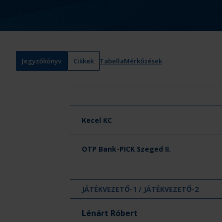
Jegyzőkönyv
Cikkek
Tabella
Mérkőzések
Csapat neve
Kecel KC
OTP Bank-PICK Szeged II.
JÁTÉKVEZETŐ-1 / JÁTÉKVEZETŐ-2
Lénárt Róbert