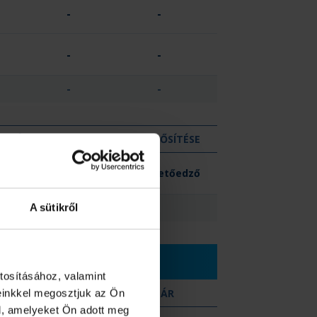
-
-
-
-
-
-
KIZÁR
MINŐSÍTÉSE
-
Vezetőedző
0
A sütikről
tosításához, valamint
SÁRGA
KIZÁR
einkkel megosztjuk az Ön
l, amelyeket Ön adott meg