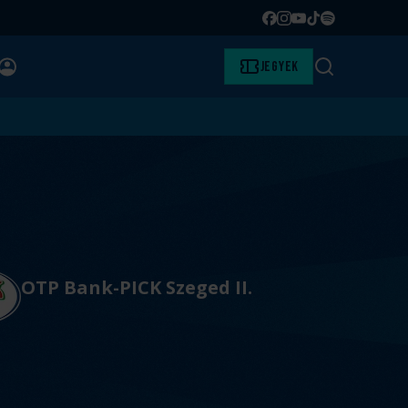
Facebook
Instagram
YouTube
TikTok
Spotify
BELÉPÉS
Jegyek
Keresés
OTP Bank-PICK Szeged II.