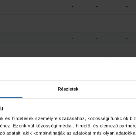
-
-
-
-
-
-
-
-
-
2 PERC
SÁRGA
-
-
0
0
Részletek
ál
mak és hirdetések személyre szabásához, közösségi funkciók biz
GÓL
7M
2 PERC
hez. Ezenkívül közösségi média-, hirdető- és elemező partner
zó adatait, akik kombinálhatják az adatokat más olyan adatokka