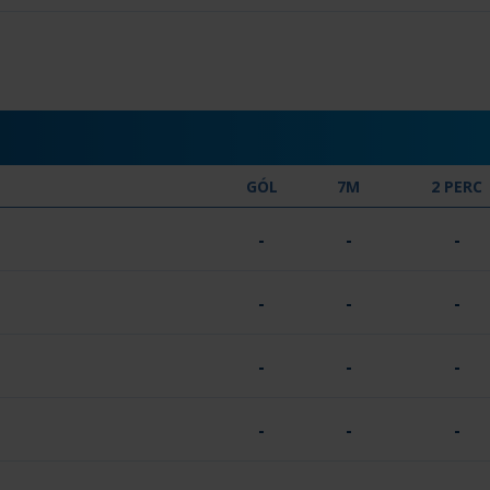
GÓL
7M
2 PERC
-
-
-
-
-
-
-
-
-
-
-
-