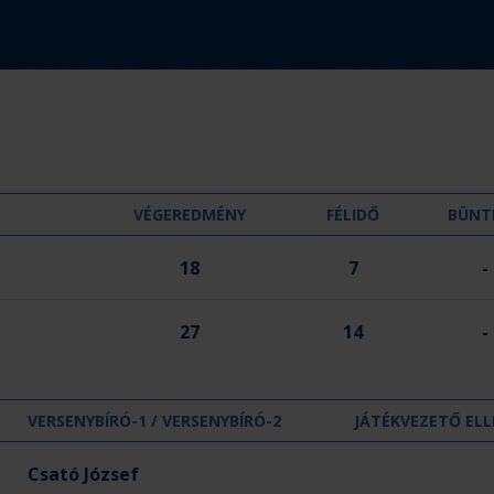
d
m
é
n
y
:
VÉGEREDMÉNY
FÉLIDŐ
BÜNT
18
7
-
27
14
-
VERSENYBÍRÓ-1 / VERSENYBÍRÓ-2
JÁTÉKVEZETŐ ELL
Csató József