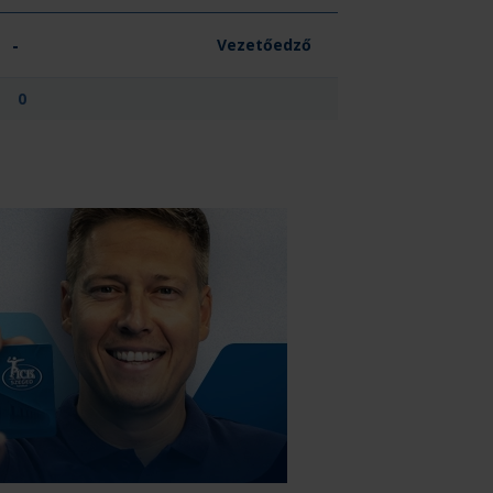
-
Vezetőedző
0