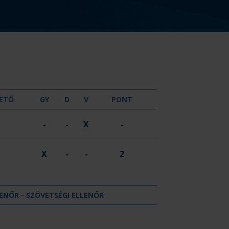
GYŐZELEM
DÖNTETLEN
VERESÉG
ETŐ
GY
D
V
PONT
-
-
X
-
X
-
-
2
ENŐR - SZÖVETSÉGI ELLENŐR