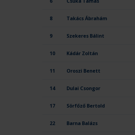
6
Csuka Tamás
8
Takács Ábrahám
9
Szekeres Bálint
10
Kádár Zoltán
11
Oroszi Benett
14
Dulai Csongor
17
Sörfőző Bertold
22
Barna Balázs