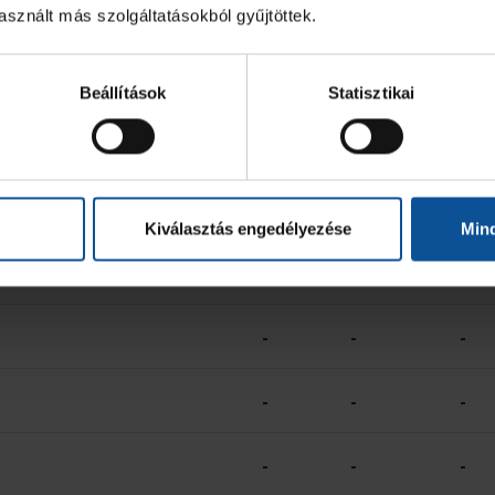
-
-
-
sznált más szolgáltatásokból gyűjtöttek.
-
-
-
Beállítások
Statisztikai
-
-
-
-
-
-
Kiválasztás engedélyezése
Min
-
-
-
-
-
-
-
-
-
-
-
-