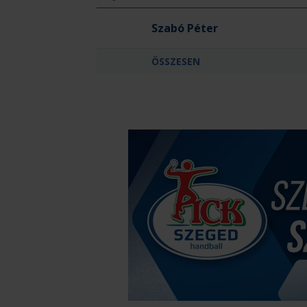
Kecel KC - Kiskőrös
Szabó Péter
ÖSSZESEN