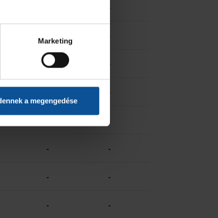
-
-
-
-
Marketing
-
-
-
-
dennek a megengedése
-
-
-
-
-
-
-
-