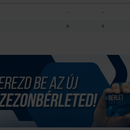
-
-
0
0