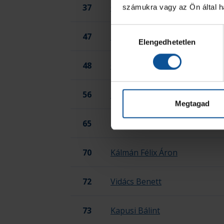
37
Gyetvai Gergő
számukra vagy az Ön által ha
Hozzájárulás
47
Hegedűs Marcell
Elengedhetetlen
kiválasztása
48
Cselovszki Áron Szabolcs
56
Palágyi Bendegúz
Megtagad
65
Hornyák Péter
70
Kálmán Félix Áron
72
Vidács Benett
73
Kapusi Bálint