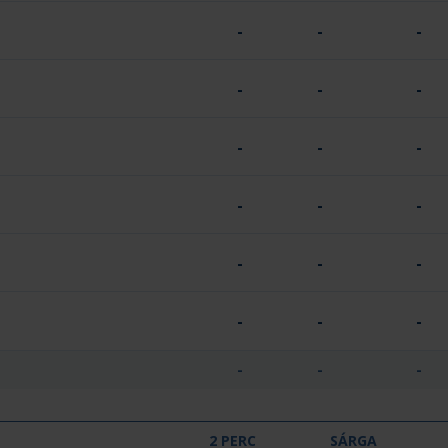
-
-
-
-
-
-
-
-
-
-
-
-
-
-
-
-
-
-
-
-
-
2 PERC
SÁRGA