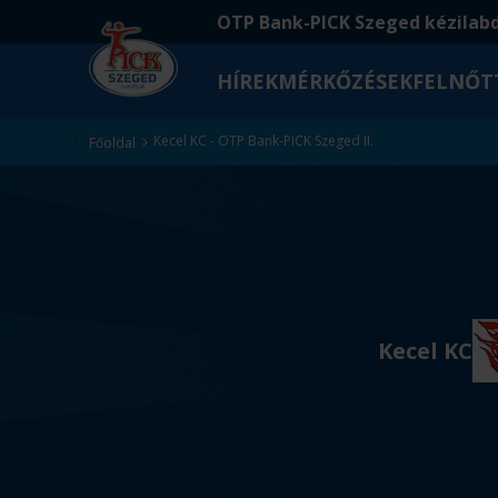
Ugrás
Ugrás
OTP Bank-PICK Szeged kézilab
a
az
fő
oldal
HÍREK
MÉRKŐZÉSEK
FELNŐT
tartalomra
aljára
Kezdőlap
Kecel KC - OTP Bank-PICK Szeged II.
Főoldal
v
s
Kecel KC
.