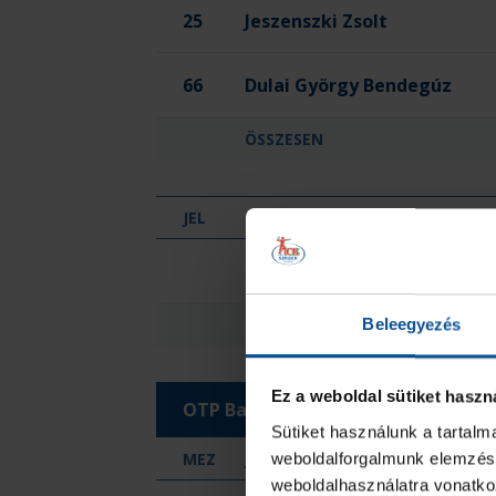
25
Jeszenszki Zsolt
66
Dulai György Bendegúz
ÖSSZESEN
JEL
HIVATALOS SZEMÉLY NEVE
Kecel KC - Kiskőrös
Szabó Tamás
ÖSSZESEN
Beleegyezés
Ez a weboldal sütiket haszn
OTP Bank-Pick Szeged II.
Sütiket használunk a tartal
MEZ
JÁTÉKOS
weboldalforgalmunk elemzésé
weboldalhasználatra vonatko