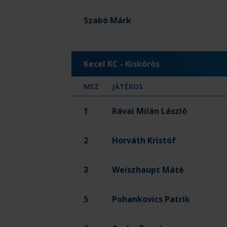
Szabó Márk
Kecel KC - Kiskőrös
MEZ
JÁTÉKOS
1
Rávai Milán László
2
Horváth Kristóf
3
Weiszhaupt Máté
5
Pohankovics Patrik