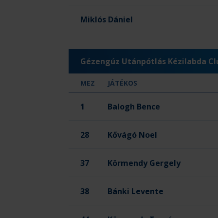
Miklós Dániel
Gézengúz Utánpótlás Kézilabda Cl
MEZ
JÁTÉKOS
1
Balogh Bence
28
Kővágó Noel
37
Körmendy Gergely
38
Bánki Levente