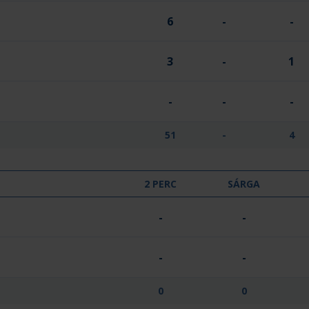
6
-
-
3
-
1
-
-
-
51
-
4
2 PERC
SÁRGA
-
-
-
-
0
0