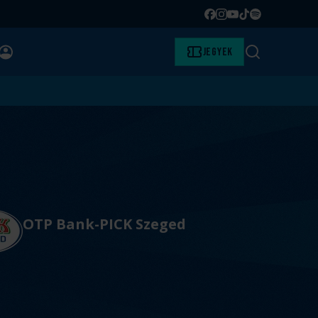
Facebook
Instagram
YouTube
TikTok
Spotify
BELÉPÉS
Jegyek
Keresés
OTP Bank-PICK Szeged