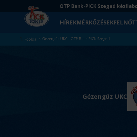
Ugrás
Ugrás
OTP Bank-PICK Szeged kézilab
a
az
fő
oldal
HÍREK
MÉRKŐZÉSEK
FELNŐT
tartalomra
aljára
Kezdőlap
Gézengúz UKC - OTP Bank-PICK Szeged
Főoldal
v
s
Gézengúz UKC
.