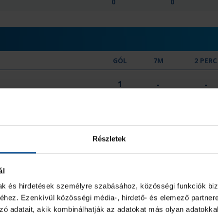
0
0
GÓL
7M
2 PERC
1
-
-
4
-
-
Részletek
6
-
-
5
-
1
ál
mak és hirdetések személyre szabásához, közösségi funkciók biz
9
-
-
hez. Ezenkívül közösségi média-, hirdető- és elemező partner
zó adatait, akik kombinálhatják az adatokat más olyan adatokka