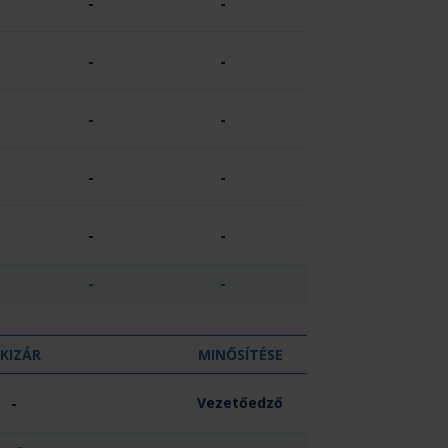
-
-
-
-
-
-
-
-
-
-
-
-
KIZÁR
MINŐSÍTÉSE
-
Vezetőedző