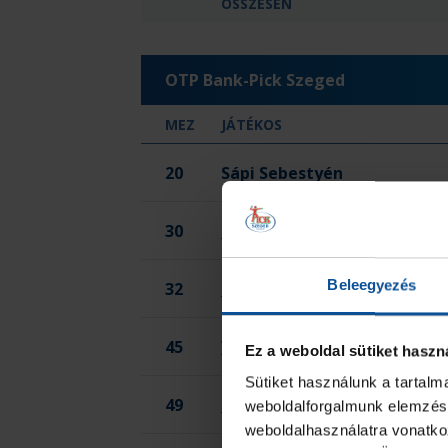
ÖSSZESEN
OTP Bank-Pick Szeged
MEZ
JÁTÉKOS
20
Sápi Sebestyén
30
Mezei Richárd Botond
Beleegyezés
32
Hajagos Albert
45
Vadkerti Regő
Ez a weboldal sütiket haszn
Sütiket használunk a tartal
49
Barcsay Attila
weboldalforgalmunk elemzésé
weboldalhasználatra vonatko