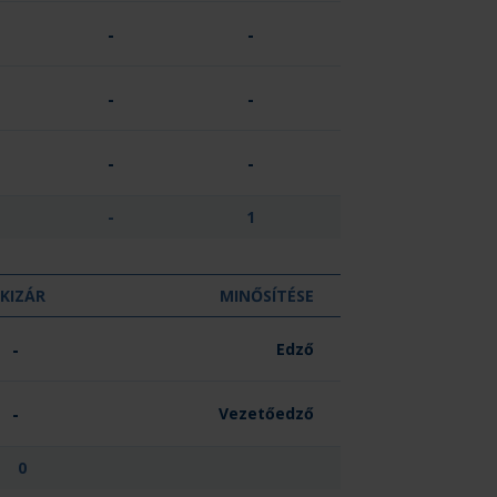
-
-
-
-
-
-
-
1
KIZÁR
MINŐSÍTÉSE
-
Edző
-
Vezetőedző
0