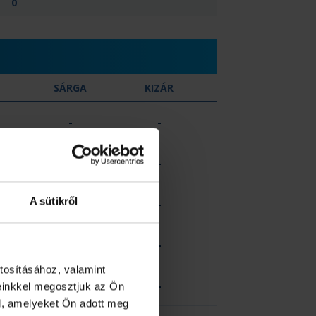
0
SÁRGA
KIZÁR
-
-
-
-
A sütikről
-
-
-
-
tosításához, valamint
-
-
einkkel megosztjuk az Ön
l, amelyeket Ön adott meg