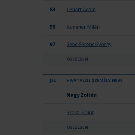
83
Lénárt Ádám
90
Kummer Milán
97
Sebe Ferenc György
ÖSSZESEN
JEL
HIVATALOS SZEMÉLY NEVE
Gézengúz Utánpótlás Kézilabda Club
Nagy Zoltán
Szász Bálint
ÖSSZESEN