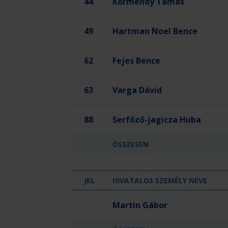
44
Körmendy Tamás
49
Hartman Noel Bence
62
Fejes Bence
63
Varga Dávid
88
Serfőző-jagicza Huba
ÖSSZESEN
JEL
HIVATALOS SZEMÉLY NEVE
Gézengúz Utánpótlás Kézilabda Club
Martin Gábor