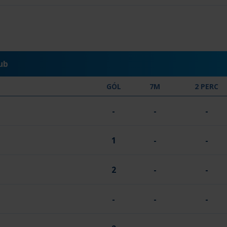
ub
GÓL
7M
2 PERC
-
-
-
1
-
-
2
-
-
-
-
-