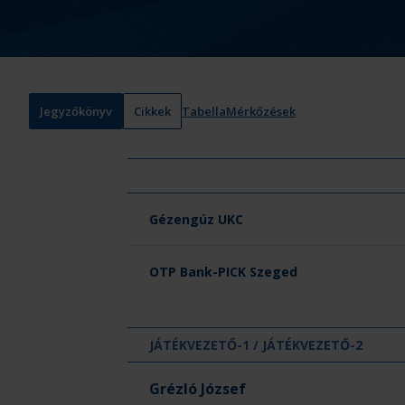
Jegyzőkönyv
Cikkek
Tabella
Mérkőzések
Csapat neve
Gézengúz UKC
OTP Bank-PICK Szeged
JÁTÉKVEZETŐ-1 / JÁTÉKVEZETŐ-2
Grézló József