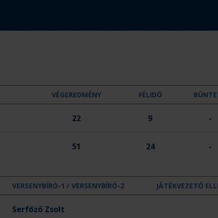
d
m
é
n
y
:
VÉGEREDMÉNY
FÉLIDŐ
BÜNTE
22
9
-
51
24
-
VERSENYBÍRÓ-1 / VERSENYBÍRÓ-2
JÁTÉKVEZETŐ ELL
Serfőző Zsolt