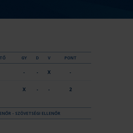
GYŐZELEM
DÖNTETLEN
VERESÉG
TŐ
GY
D
V
PONT
-
-
X
-
X
-
-
2
ENŐR - SZÖVETSÉGI ELLENŐR