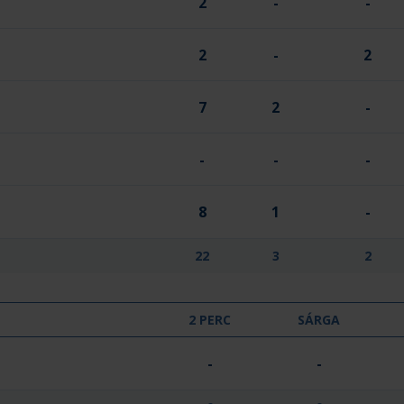
2
-
-
2
-
2
7
2
-
-
-
-
8
1
-
22
3
2
2 PERC
SÁRGA
-
-