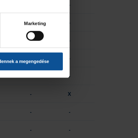
-
-
-
-
Marketing
-
-
-
-
dennek a megengedése
-
-
-
X
-
-
-
-