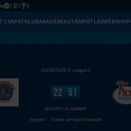
da
1
5
8
EHF kupagyőzelem 2014
Magyar Bajnoki cím
Magyar-Kupa győzelem
T CSAPAT
KLUB
AKADÉMIA
UTÁNPÓTLÁS
WEBSHOP
OGYB FU15 V. csoport
V
22
51
é
g
e
2024
szept. 29.
vasárnap
r
Szeged
Etelka sori sportcsarnok
e