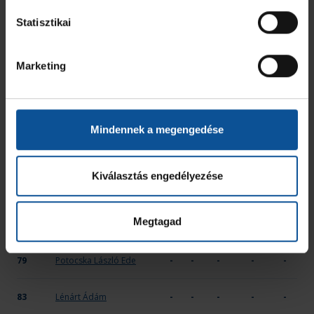
61
Pajor Zsombor
-
-
-
-
-
Statisztikai
62
Kiss Benedek
-
-
-
-
-
Marketing
63
Sümegi Boldzsár Máté
-
-
-
-
-
66
Frankó Barnabás Levente
-
-
-
-
-
Mindennek a megengedése
67
Rekötye Alex
-
-
-
-
-
Kiválasztás engedélyezése
68
Bali Máté Bence
-
-
-
-
-
Megtagad
77
Sándor Lóránt Mátyás
-
-
-
-
-
79
Potocska László Ede
-
-
-
-
-
83
Lénárt Ádám
-
-
-
-
-