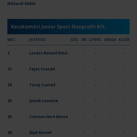
OTP Bank-PICK Szeged
Nádasdi Ádám
31
13
-
X
-
-
Kecskeméti Junior Sport Nonprofit Kft.
MEZ
JÁTÉKOS
GÓL
7M
2 PERC
SÁRGA
KIZÁR
2
Lovász Roland Elmó
-
-
-
-
-
22
Fejes Csanád
-
-
-
-
-
28
Tovaj Csanád
-
-
-
-
-
29
Jansik Levente
-
-
-
-
-
30
Csernus Imre Bence
-
-
-
-
-
38
Áipli Kornél
-
-
-
-
-