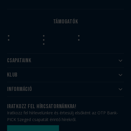
Támogatók
Csapataink
Klub
Felnőtt
Akadémia
Utánpótlás
Információ
#HandballFamily
#kékek szívügyünk
Klubtörténet
Jegy- és bérletvásárlás
iratkozz fel hírcsatornánkra!
Munkatársaink
Webshop
Iratkozz fel hírlevelünkre és értesülj elsőként az OTP Bank-
PICK Aréna
Impresszum
PICK Szeged csapatát érintő hírekről.
Sajtóakkreditáció
TAO
Büszkeségeink
Adatvédelem