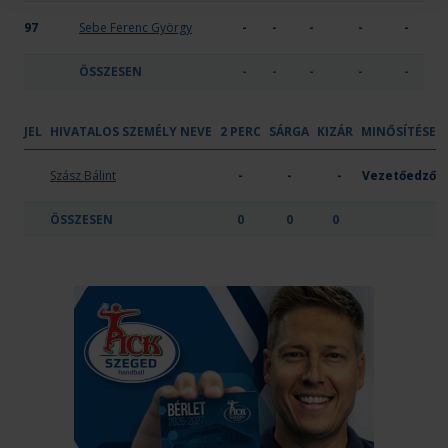
97
Sebe Ferenc György
-
-
-
-
-
ÖSSZESEN
-
-
-
-
-
JEL
HIVATALOS SZEMÉLY NEVE
2 PERC
SÁRGA
KIZÁR
MINŐSÍTÉSE
Kecskeméti Junior Sport Nonprofit Kft.
Szász Bálint
-
-
-
Vezetőedző
ÖSSZESEN
0
0
0