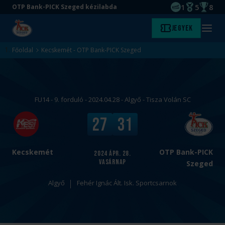
1
5
8
OTP Bank-PICK Szeged kézilabda
EHF kupagyőze
Magyar Baj
Magyar
Ugrás
Ugrás
Jegyek
Kezdőlap
Menü
a
az
megny
fő
oldal
Főoldal
Kecskemét - OTP Bank-PICK Szeged
tartalomra
aljára
FU14 - 9. forduló - 2024.04.28 - Algyő - Tisza Volán SC
v
V
27
31
s
é
.
g
e
Kecskemét
OTP Bank-PICK
2024
ápr. 28.
vasárnap
r
Szeged
e
Algyő
Fehér Ignác Ált. Isk. Sportcsarnok
d
m
é