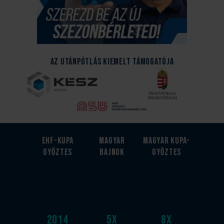
Az Utánpótlás kiemelt támogatója
EHF-Kupa
Magyar
Magyar kupa-
győztes
bajnok
győztes
2014
5
x
8
x