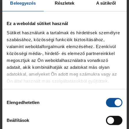
JEL
HIVATALOS SZEMÉLY NEVE
2 PERC
SÁRGA
KIZÁR
MINŐSÍTÉSE
Beleegyezés
Részletek
A sütikről
Kecskeméti Junior Sport Nonprofit Kft.
Perényi Krisztián
-
-
-
Vezetőedző
Ez a weboldal sütiket használ
ÖSSZESEN
0
0
0
Sütiket használunk a tartalmak és hirdetések személyre
szabásához, közösségi funkciók biztosításához,
OTP Bank-Pick Szeged
valamint weboldalforgalmunk elemzéséhez. Ezenkívül
közösségi média-, hirdető- és elemező partnereinkkel
MEZ
JÁTÉKOS
GÓL
7M
2 PERC
SÁRGA
KIZÁR
megosztjuk az Ön weboldalhasználatra vonatkozó
adatait, akik kombinálhatják az adatokat más olyan
52
Domán Regő
-
-
-
-
-
adatokkal, amelyeket Ön adott meg számukra vagy az
Ön által használt más szolgáltatásokból gyűjtöttek.
54
Galambos László
-
-
-
-
-
Hozzájárulás
55
Balla Dominik
-
-
-
-
-
Elengedhetetlen
kiválasztása
60
Tánczos Levente
-
-
-
-
-
Beállítások