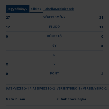
n
y
Jegyzőkönyv
Cikkek
Tabella
Mérkőzések
:
27
VÉGEREDMÉNY
31
12
FÉLIDŐ
13
0
BÜNTETŐ
0
GY
X
D
X
V
0
PONT
2
GYŐZELE
DÖNT
VE
JÁTÉKVEZETŐ-1 / JÁTÉKVEZETŐ-2
VÉGEREDMÉNY
VERSENYBÍRÓ-1 / VERSENYBÍRÓ-2
FÉLIDŐ
BÜNTETŐ
GY
D
V
Csapat neve
Kecskemét
Matic Dusan
27
Putnik Száva Bojka
12
-
-
-
X