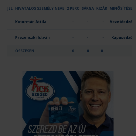
JEL
HIVATALOS SZEMÉLY NEVE
2 PERC
SÁRGA
KIZÁR
MINŐSÍTÉSE
OTP Bank-Pick Szeged
Kotormán Attila
-
-
-
Vezetőedző
Prezenczki István
-
-
-
Kapusedző
ÖSSZESEN
0
0
0