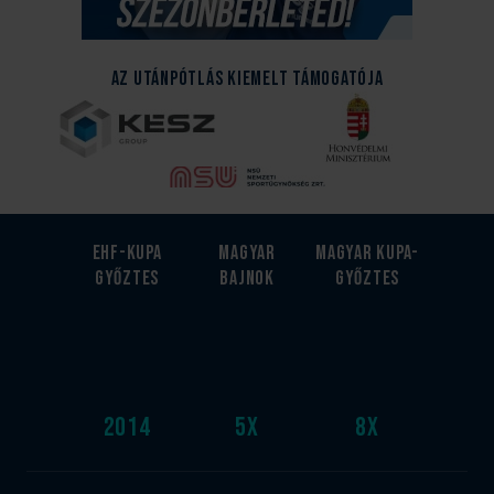
Az Utánpótlás kiemelt támogatója
EHF-Kupa
Magyar
Magyar kupa-
győztes
bajnok
győztes
2014
5
x
8
x