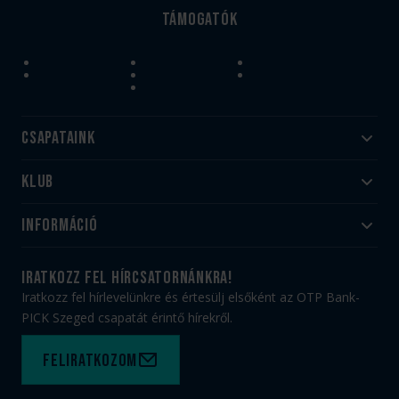
Támogatók
Csapataink
Klub
Felnőtt
Akadémia
Utánpótlás
Információ
#HandballFamily
#kékek szívügyünk
Klubtörténet
Jegy- és bérletvásárlás
iratkozz fel hírcsatornánkra!
Munkatársaink
Webshop
Iratkozz fel hírlevelünkre és értesülj elsőként az OTP Bank-
PICK Aréna
Impresszum
PICK Szeged csapatát érintő hírekről.
Sajtóakkreditáció
TAO
Büszkeségeink
Adatvédelem
Feliratkozom
Felhasználási feltételek
Kapcsolat