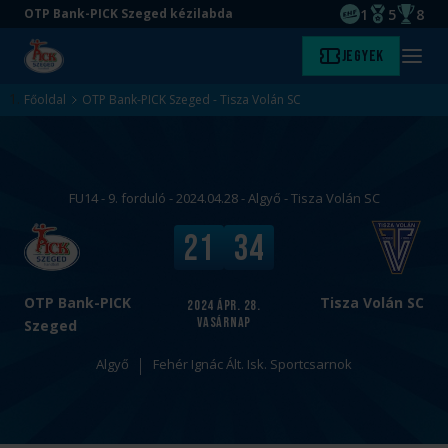
1
5
8
OTP Bank-PICK Szeged kézilabda
EHF kupagyőze
Magyar Baj
Magyar
Ugrás
Ugrás
Jegyek
Kezdőlap
Menü
a
az
megny
fő
oldal
Főoldal
OTP Bank-PICK Szeged - Tisza Volán SC
tartalomra
aljára
FU14 - 9. forduló - 2024.04.28 - Algyő - Tisza Volán SC
v
V
21
34
s
é
.
g
e
OTP Bank-PICK
Tisza Volán SC
2024
ápr. 28.
vasárnap
r
Szeged
e
Algyő
Fehér Ignác Ált. Isk. Sportcsarnok
d
m
é