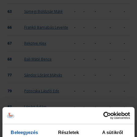
63
Sümegi Boldzsár Máté
-
-
-
-
-
66
Frankó Barnabás Levente
-
-
-
-
-
67
Rekötye Alex
-
-
-
-
-
68
Bali Máté Bence
-
-
-
-
-
77
Sándor Lóránt Mátyás
-
-
-
-
-
79
Potocska László Ede
-
-
-
-
-
83
Lénárt Ádám
-
-
-
-
-
97
Sebe Ferenc György
-
-
-
-
-
Beleegyezés
Részletek
A sütikről
ÖSSZESEN
-
-
-
-
-