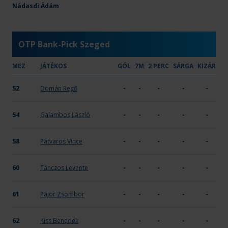
Tisza Volán SC
Nádasdi Ádám
34
15
-
X
-
-
OTP Bank-Pick Szeged
MEZ
JÁTÉKOS
GÓL
7M
2 PERC
SÁRGA
KIZÁR
52
Domán Regő
-
-
-
-
-
54
Galambos László
-
-
-
-
-
58
Patvaros Vince
-
-
-
-
-
60
Tánczos Levente
-
-
-
-
-
61
Pajor Zsombor
-
-
-
-
-
62
Kiss Benedek
-
-
-
-
-