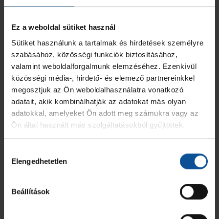
Ez a weboldal sütiket használ
JEL
HIVATALOS SZEMÉLY NEVE
2 PERC
SÁRGA
KIZÁR
MINŐSÍTÉSE
OTP Bank-Pick Szeged
Sütiket használunk a tartalmak és hirdetések személyre
Szász Bálint
-
-
-
Vezetőedző
szabásához, közösségi funkciók biztosításához,
valamint weboldalforgalmunk elemzéséhez. Ezenkívül
ÖSSZESEN
0
0
0
közösségi média-, hirdető- és elemező partnereinkkel
megosztjuk az Ön weboldalhasználatra vonatkozó
adatait, akik kombinálhatják az adatokat más olyan
Tisza Volán SC
adatokkal, amelyeket Ön adott meg számukra vagy az
Ön által használt más szolgáltatásokból gyűjtöttek.
MEZ
JÁTÉKOS
GÓL
7M
2 PERC
SÁRGA
KIZÁR
10
Kiss Attila
-
-
-
-
-
Hozzájárulás
Elengedhetetlen
kiválasztása
13
Kotormán Viktor
-
-
-
-
-
Beállítások
59
Mircse Zalán
-
-
-
-
-