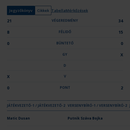
n
y
Jegyzőkönyv
Cikkek
Tabella
Mérkőzések
:
21
VÉGEREDMÉNY
34
8
FÉLIDŐ
15
0
BÜNTETŐ
0
GY
X
D
X
V
0
PONT
2
GYŐZELE
DÖNT
VE
JÁTÉKVEZETŐ-1 / JÁTÉKVEZETŐ-2
VÉGEREDMÉNY
VERSENYBÍRÓ-1 / VERSENYBÍRÓ-2
FÉLIDŐ
BÜNTETŐ
GY
D
V
Csapat neve
OTP Bank-PICK Szeged
Matic Dusan
21
Putnik Száva Bojka
8
-
-
-
X