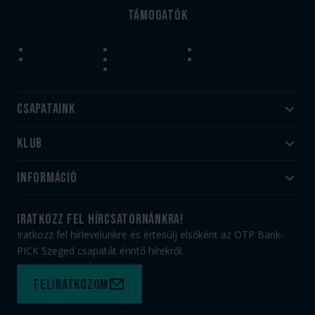
Támogatók
Csapataink
Klub
Felnőtt
Akadémia
Utánpótlás
Információ
#HandballFamily
#kékek szívügyünk
Klubtörténet
Jegy- és bérletvásárlás
iratkozz fel hírcsatornánkra!
Munkatársaink
Webshop
Iratkozz fel hírlevelünkre és értesülj elsőként az OTP Bank-
PICK Aréna
Impresszum
PICK Szeged csapatát érintő hírekről.
Sajtóakkreditáció
TAO
Büszkeségeink
Adatvédelem
Feliratkozom
Felhasználási feltételek
Kapcsolat