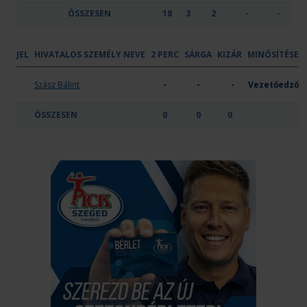
ÖSSZESEN
18
3
2
-
-
JEL
HIVATALOS SZEMÉLY NEVE
2 PERC
SÁRGA
KIZÁR
MINŐSÍTÉSE
Gyöngyösi KK
Szász Bálint
-
-
-
Vezetőedző
ÖSSZESEN
0
0
0