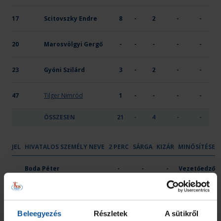
17
Scitovszky Endre
8
-
2
-
-
20
Marosvölgyi Gergő
-
-
-
-
-
23
Gyóni Szilárd
3
-
2
-
-
47
Tilger Nimród
1
-
-
-
-
ÖSSZESEN
21
-
4
-
-
JEL
HIVATALOS SZEMÉLY NEVE
2 PERC
SÁRGA
KIZÁR
MINŐSÍTÉSE
Gyöngyösi KK
Boda Péter
-
-
-
Vezetőedző
Köves Péter
-
-
-
Edző
Beleegyezés
Részletek
A sütikről
Nagy László
-
-
-
Edző