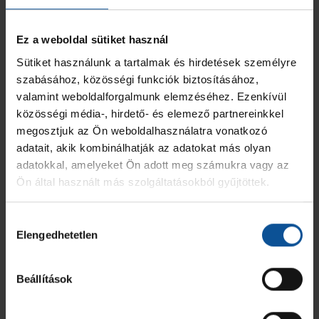
Rácz Csaba
-
-
-
Kapusedző
Ez a weboldal sütiket használ
Sütiket használunk a tartalmak és hirdetések személyre
ÖSSZESEN
0
0
0
szabásához, közösségi funkciók biztosításához,
valamint weboldalforgalmunk elemzéséhez. Ezenkívül
OTP Bank-Pick Szeged
közösségi média-, hirdető- és elemező partnereinkkel
megosztjuk az Ön weboldalhasználatra vonatkozó
MEZ
JÁTÉKOS
GÓL
7M
2 PERC
SÁRGA
KIZÁR
adatait, akik kombinálhatják az adatokat más olyan
adatokkal, amelyeket Ön adott meg számukra vagy az
14
Hajagos Albert
-
-
-
-
-
Ön által használt más szolgáltatásokból gyűjtöttek.
52
Domán Regő
1
-
-
-
-
Hozzájárulás
Elengedhetetlen
kiválasztása
54
Galambos László
-
-
-
-
-
Beállítások
55
Balla Dominik
-
-
-
-
-