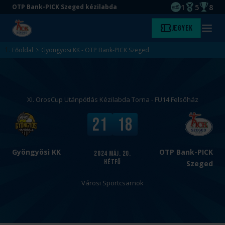
1
5
8
OTP Bank-PICK Szeged kézilabda
EHF kupagyőze
Magyar Baj
Magyar
Ugrás
Ugrás
Jegyek
Kezdőlap
Menü
a
az
megny
fő
oldal
Főoldal
Gyöngyösi KK - OTP Bank-PICK Szeged
tartalomra
aljára
XI. OrosCup Utánpótlás Kézilabda Torna - FU14 Felsőház
v
V
21
18
s
é
.
g
e
Gyöngyösi KK
OTP Bank-PICK
2024
máj. 20.
hétfő
r
Szeged
e
Városi Sportcsarnok
d
m
é