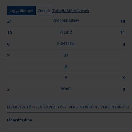
n
y
Jegyzőkönyv
Cikkek
Tabella
Mérkőzések
:
21
VÉGEREDMÉNY
18
10
FÉLIDŐ
11
0
BÜNTETŐ
0
X
GY
D
V
X
2
PONT
0
GYŐZELE
DÖNT
VE
JÁTÉKVEZETŐ-1 / JÁTÉKVEZETŐ-2
VÉGEREDMÉNY
VERSENYBÍRÓ-1 / VERSENYBÍRÓ-2
FÉLIDŐ
BÜNTETŐ
GY
D
V
Csapat neve
Gyöngyösi KK
Elhardt Edina
21
10
-
X
-
-