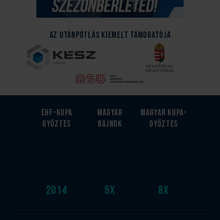
Az Utánpótlás kiemelt támogatója
EHF-Kupa
Magyar
Magyar kupa-
győztes
bajnok
győztes
2014
5
x
8
x