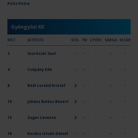
OTP Bank-PICK Szeged
Poltz Petra
18
11
-
-
-
X
Gyöngyösi KK
MEZ
JÁTÉKOS
GÓL
7M
2 PERC
SÁRGA
KIZÁR
3
Szuróczki Saul
-
-
-
-
-
4
Csépány Ede
-
-
-
-
-
8
Bódi Loránd Kristóf
3
-
-
-
-
10
Juhász Balázs Benett
3
-
-
-
-
15
Zugor Levente
3
-
-
-
-
16
Kovács István Dániel
-
-
-
-
-