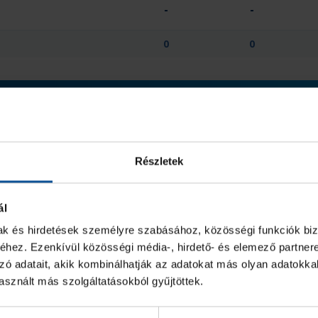
-
-
0
0
GÓL
7M
2 PERC
Részletek
-
-
-
-
-
-
ál
mak és hirdetések személyre szabásához, közösségi funkciók biz
-
-
-
hez. Ezenkívül közösségi média-, hirdető- és elemező partner
zó adatait, akik kombinálhatják az adatokat más olyan adatokka
sznált más szolgáltatásokból gyűjtöttek.
-
-
-