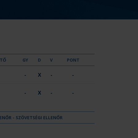
GYŐZELEM
DÖNTETLEN
VERESÉG
TŐ
GY
D
V
PONT
-
X
-
-
-
X
-
-
ENŐR - SZÖVETSÉGI ELLENŐR