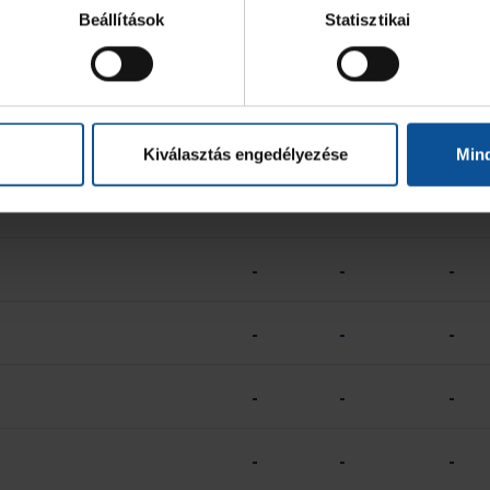
-
-
-
Beállítások
Statisztikai
-
-
-
-
-
-
Kiválasztás engedélyezése
Min
-
-
-
-
-
-
-
-
-
-
-
-
-
-
-