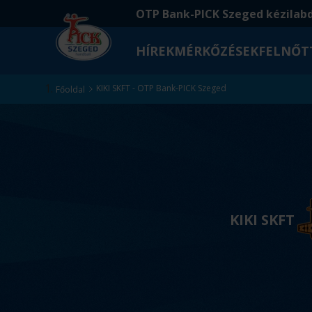
Ugrás
Ugrás
OTP Bank-PICK Szeged kézilab
a
az
fő
oldal
HÍREK
MÉRKŐZÉSEK
FELNŐT
tartalomra
aljára
Kezdőlap
KIKI SKFT - OTP Bank-PICK Szeged
Főoldal
v
s
KIKI SKFT
.