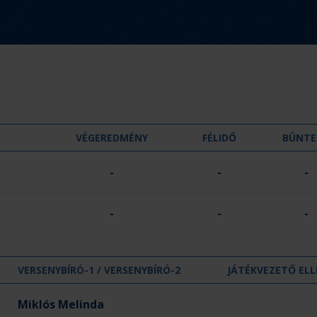
d
m
é
n
y
:
VÉGEREDMÉNY
FÉLIDŐ
BÜNTE
-
-
-
-
-
-
VERSENYBÍRÓ-1 / VERSENYBÍRÓ-2
JÁTÉKVEZETŐ ELL
Miklós Melinda