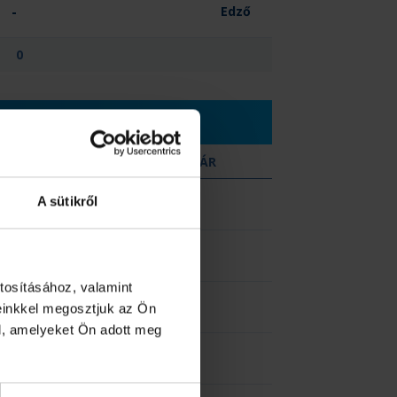
-
Edző
0
SÁRGA
KIZÁR
A sütikről
-
-
-
-
tosításához, valamint
-
-
einkkel megosztjuk az Ön
l, amelyeket Ön adott meg
-
-