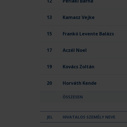
12
Perlaki Barna
13
Kamasz Vejke
15
Frankó Levente Balázs
17
Aczél Noel
19
Kovács Zoltán
20
Horváth Kende
ÖSSZESEN
JEL
HIVATALOS SZEMÉLY NEVE
KIKI SPORT