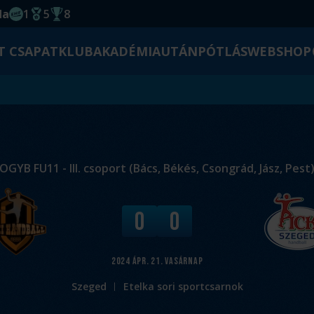
da
1
5
8
EHF kupagyőzelem 2014
Magyar Bajnoki cím
Magyar-Kupa győzelem
T CSAPAT
KLUB
AKADÉMIA
UTÁNPÓTLÁS
WEBSHOP
OGYB FU11 - III. csoport (Bács, Békés, Csongrád, Jász, Pest
V
0
0
é
g
e
2024
ápr. 21.
vasárnap
r
Szeged
Etelka sori sportcsarnok
e