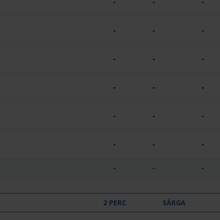
-
-
-
-
-
-
-
-
-
-
-
-
-
-
-
-
-
-
-
-
-
2 PERC
SÁRGA