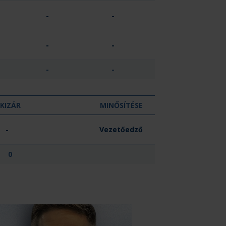
-
-
-
-
-
-
KIZÁR
MINŐSÍTÉSE
-
Vezetőedző
0