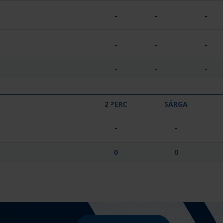
-
-
-
-
-
-
-
-
-
2 PERC
SÁRGA
-
-
0
0