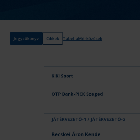
Jegyzőkönyv
Cikkek
Tabella
Mérkőzések
Csapat neve
KIKI Sport
OTP Bank-PICK Szeged
JÁTÉKVEZETŐ-1 / JÁTÉKVEZETŐ-2
Becskei Áron Kende