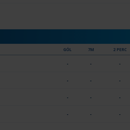
GÓL
7M
2 PERC
-
-
-
-
-
-
-
-
-
-
-
-