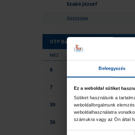
Szabó József
ÖSSZESEN
OTP Bank-Pick Szeged
MEZ
JÁTÉKOS
Beleegyezés
6
Farkas Bendegúz Gábor
7
Elekes Mihály Gábriel
Ez a weboldal sütiket haszn
Sütiket használunk a tartal
30
Gyukics Gedeon Gergely
weboldalforgalmunk elemzésé
weboldalhasználatra vonatko
számukra vagy az Ön által ha
36
Lénárt Áron
Hozzájárulás