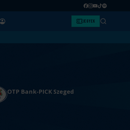
Facebook
Instagram
YouTube
TikTok
Spotify
BELÉPÉS
Jegyek
Keresés
)
OTP Bank-PICK Szeged