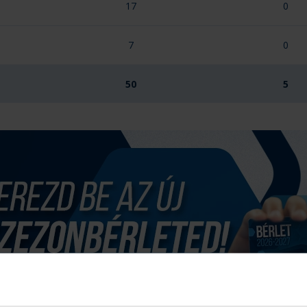
17
0
7
0
50
5