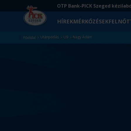
Ugrás
Ugrás
OTP Bank-PICK Szeged kézilab
a
az
fő
oldal
HÍREK
MÉRKŐZÉSEK
FELNŐT
tartalomra
aljára
Kezdőlap
Utánpótlás
U9
Nagy Ádám
Főoldal