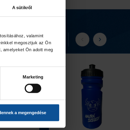
A sütikről
tosításához, valamint
Tovább a webshopra
einkkel megosztjuk az Ön
l, amelyeket Ön adott meg
Marketing
dennek a megengedése