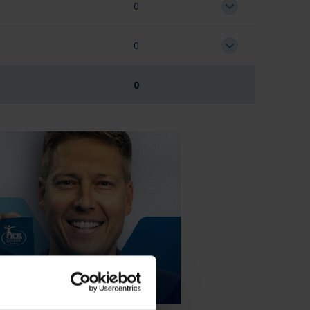
0
0
0