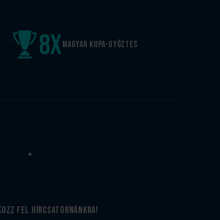
8
x
Magyar kupa-győztes
kozz fel hírcsatornánkra!