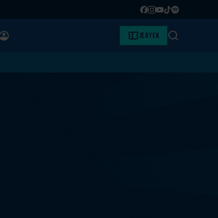
Facebook
Instagram
YouTube
TikTok
Spotify
BELÉPÉS
Jegyek
Keresés