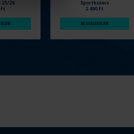
ó 25/26
Sportkulacs
 Ft
2 490 Ft
rolom
Megvásárolom