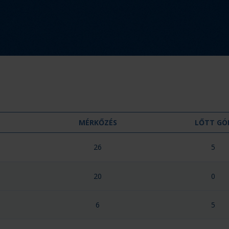
MÉRKŐZÉS
LŐTT GÓ
26
5
20
0
6
5