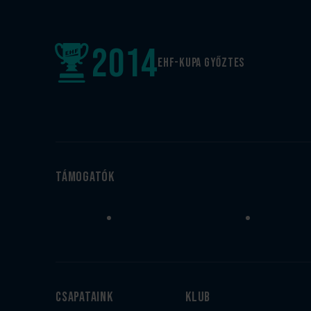
2014
EHF-Kupa győztes
Támogatók
Csapataink
Klub