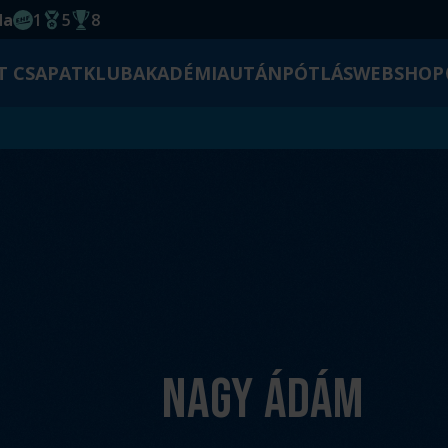
da
1
5
8
EHF kupagyőzelem 2014
Magyar Bajnoki cím
Magyar-Kupa győzelem
T CSAPAT
KLUB
AKADÉMIA
UTÁNPÓTLÁS
WEBSHOP
Nagy Ádám