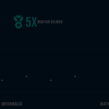
5
x
Magyar
bajnok
Információ
irat