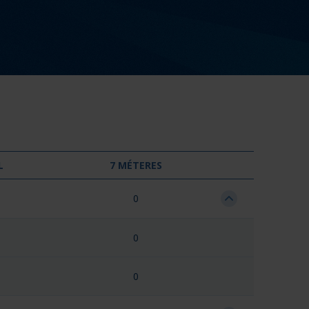
L
7 MÉTERES
0
0
0