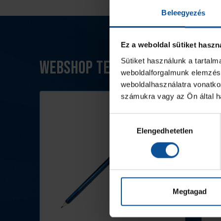
Beleegyezés
Ez a weboldal sütiket haszn
Sütiket használunk a tartal
Webshop termékek
weboldalforgalmunk elemzésé
weboldalhasználatra vonatko
számukra vagy az Ön által ha
Hozzájárulás
Elengedhetetlen
kiválasztása
Megtagad