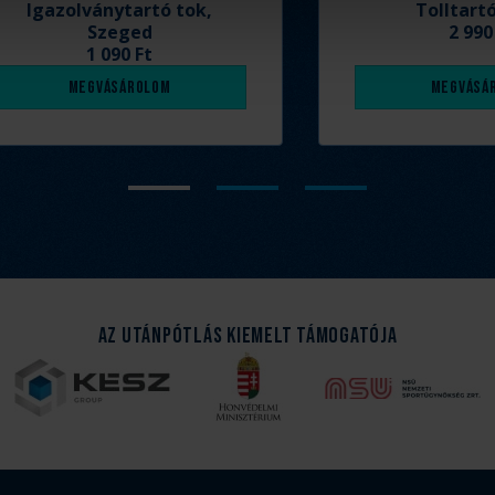
Igazolványtartó tok,
Tolltart
Szeged
2 990
1 090 Ft
Megvásárolom
Megvásá
Az Utánpótlás kiemelt támogatója