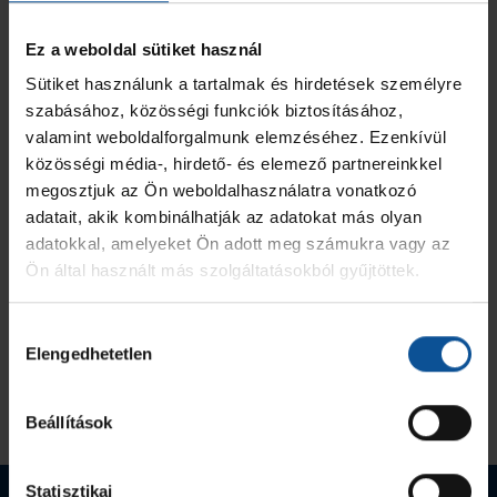
2023/2024
3
0
0
Ez a weboldal sütiket használ
Sütiket használunk a tartalmak és hirdetések személyre
Összesen
34
0
0
szabásához, közösségi funkciók biztosításához,
valamint weboldalforgalmunk elemzéséhez. Ezenkívül
közösségi média-, hirdető- és elemező partnereinkkel
megosztjuk az Ön weboldalhasználatra vonatkozó
adatait, akik kombinálhatják az adatokat más olyan
adatokkal, amelyeket Ön adott meg számukra vagy az
Ön által használt más szolgáltatásokból gyűjtöttek.
Hozzájárulás
Elengedhetetlen
kiválasztása
Beállítások
Statisztikai