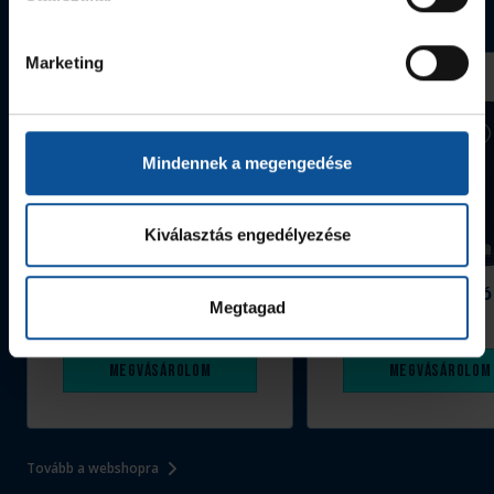
Webshop termékek
Marketing
Mindennek a megengedése
Kiválasztás engedélyezése
Grafitceruza 25/26
Igazolványtartó
Megtagad
390 Ft
Szeged
1 090 Ft
Megvásárolom
Megvásárolom
Tovább a webshopra