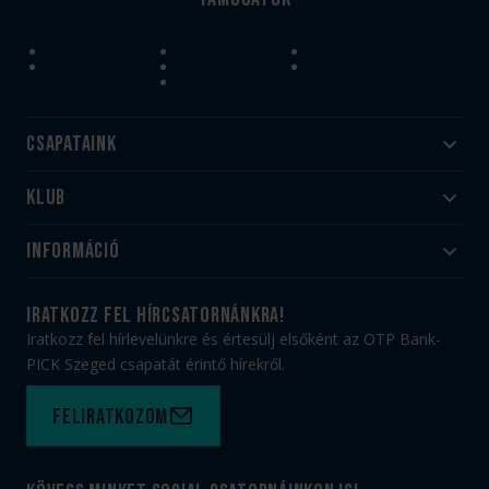
Csapataink
Klub
Felnőtt
Akadémia
Utánpótlás
Információ
#HandballFamily
#kékek szívügyünk
Klubtörténet
Jegy- és bérletvásárlás
iratkozz fel hírcsatornánkra!
Munkatársaink
Webshop
Iratkozz fel hírlevelünkre és értesülj elsőként az OTP Bank-
PICK Aréna
Impresszum
PICK Szeged csapatát érintő hírekről.
Sajtóakkreditáció
TAO
Büszkeségeink
Adatvédelem
Feliratkozom
Felhasználási feltételek
Kapcsolat