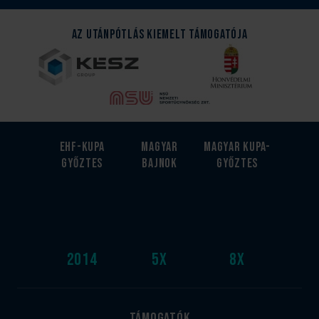
Az Utánpótlás kiemelt támogatója
EHF-Kupa
Magyar
Magyar kupa-
győztes
bajnok
győztes
2014
5
x
8
x
Támogatók