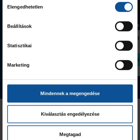
Hozzájárulás
Elengedhetetlen
kiválasztása
Beállítások
Grafitceruza 25/26
Igazolványtartó
390 Ft
Szeged
Statisztikai
1 090 Ft
Megvásárolom
Megvásárolom
Marketing
Tovább a webshopra
Mindennek a megengedése
Az Utánpótlás kiemelt támogatója
Kiválasztás engedélyezése
Megtagad