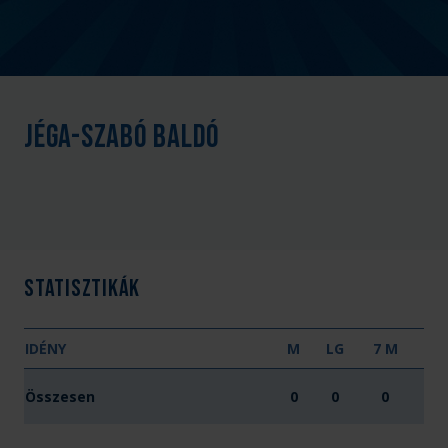
Jéga-Szabó Baldó
Statisztikák
IDÉNY
M
LG
7 M
Összesen
0
0
0