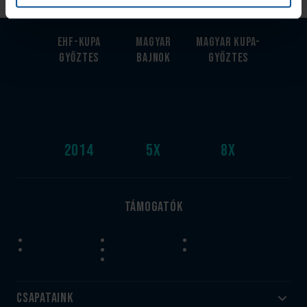
EHF-Kupa
Magyar
Magyar kupa-
győztes
bajnok
győztes
2014
5
x
8
x
Támogatók
Csapataink