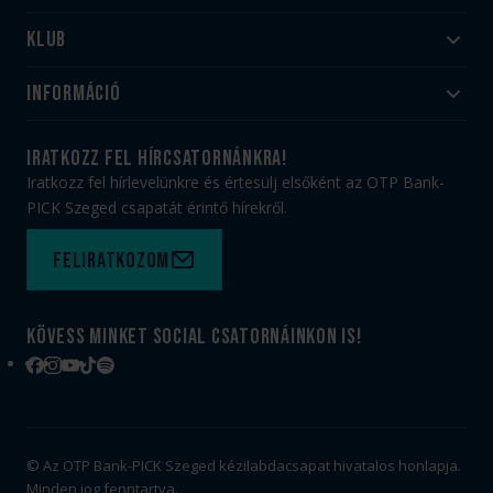
Klub
Felnőtt
Akadémia
Utánpótlás
Információ
#HandballFamily
#kékek szívügyünk
Klubtörténet
Jegy- és bérletvásárlás
iratkozz fel hírcsatornánkra!
Munkatársaink
Webshop
Iratkozz fel hírlevelünkre és értesülj elsőként az OTP Bank-
PICK Aréna
Impresszum
PICK Szeged csapatát érintő hírekről.
Sajtóakkreditáció
TAO
Büszkeségeink
Adatvédelem
Feliratkozom
Felhasználási feltételek
Kapcsolat
Kövess minket social csatornáinkon is!
Facebook
Instagram
YouTube
TikTok
Spotify
© Az OTP Bank-PICK Szeged kézilabdacsapat hivatalos honlapja.
Minden jog fenntartva.