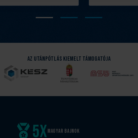
Az Utánpótlás kiemelt támogatója
5
x
Magyar
bajnok