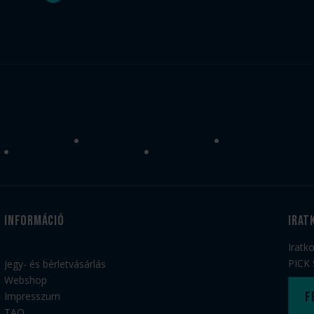
Információ
irat
Iratk
PICK 
Jegy- és bérletvásárlás
Webshop
F
Impresszum
TAO