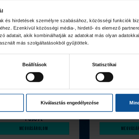
ál
mak és hirdetések személyre szabásához, közösségi funkciók biz
hez. Ezenkívül közösségi média-, hirdető- és elemező partner
zó adatait, akik kombinálhatják az adatokat más olyan adatokka
sznált más szolgáltatásokból gyűjtöttek.
Beállítások
Statisztikai
Kiválasztás engedélyezése
Min
Igazolványtartó tok,
Tolltart
Szeged
2 990
1 090 Ft
Megvásárolom
Megvásá