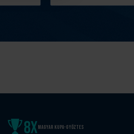
8
x
Magyar kupa-győztes