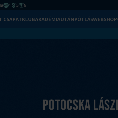
da
1
5
8
EHF kupagyőzelem 2014
Magyar Bajnoki cím
Magyar-Kupa győzelem
T CSAPAT
KLUB
AKADÉMIA
UTÁNPÓTLÁS
WEBSHOP
Potocska Lász