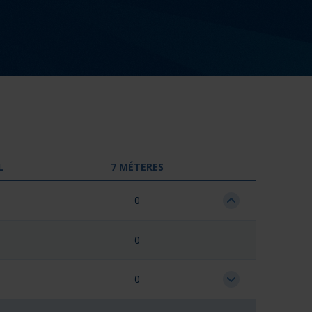
L
7 MÉTERES
0
0
0