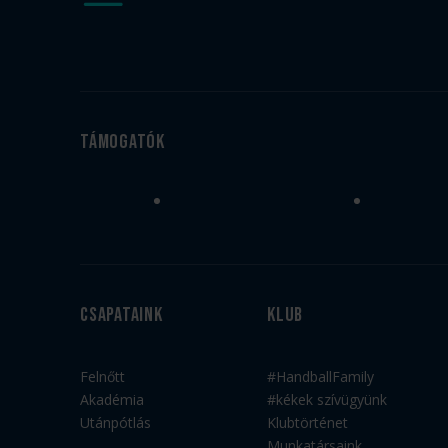
Támogatók
Csapataink
Klub
Felnőtt
#HandballFamily
Akadémia
#kékek szívügyünk
Utánpótlás
Klubtörténet
Munkatársaink