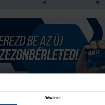
45
23
Részletek