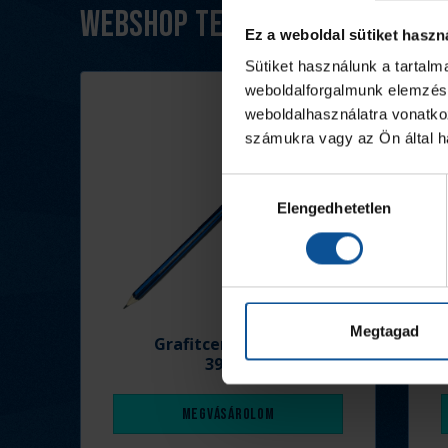
Webshop termékek
Ez a weboldal sütiket haszn
Sütiket használunk a tartal
weboldalforgalmunk elemzésé
weboldalhasználatra vonatko
számukra vagy az Ön által ha
Hozzájárulás
Elengedhetetlen
kiválasztása
Megtagad
Grafitceruza 25/26
390 Ft
Megvásárolom