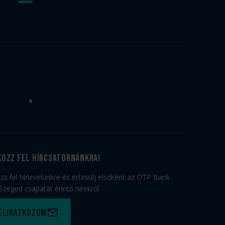
kozz fel hírcsatornánkra!
ozz fel hírlevelünkre és értesülj elsőként az OTP Bank-
Szeged csapatát érintő hírekről.
eliratkozom