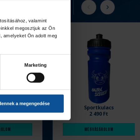
Tovább a webshopra
tosításához, valamint
einkkel megosztjuk az Ön
l, amelyeket Ön adott meg
Marketing
dennek a megengedése
ó 25/26
Sportkulacs
 Ft
2 490 Ft
rolom
Megvásárolom