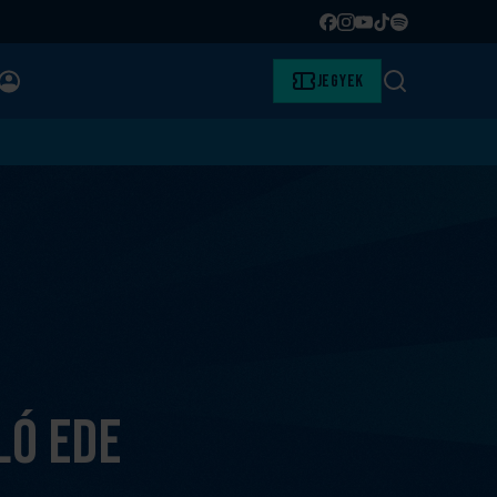
Facebook
Instagram
YouTube
TikTok
Spotify
BELÉPÉS
Jegyek
Keresés
ló Ede