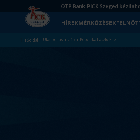
Ugrás
Ugrás
OTP Bank-PICK Szeged kézilab
a
az
fő
oldal
HÍREK
MÉRKŐZÉSEK
FELNŐT
tartalomra
aljára
Kezdőlap
Utánpótlás
U15
Potocska László Ede
Főoldal