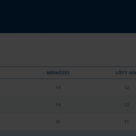
MÉRKŐZÉS
LŐTT GÓ
14
12
14
12
31
11