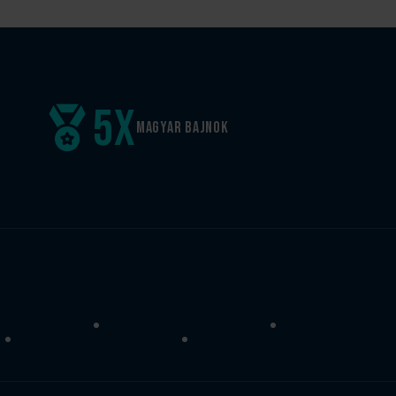
5
x
Magyar
bajnok