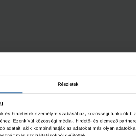
Részletek
ál
mak és hirdetések személyre szabásához, közösségi funkciók biz
hez. Ezenkívül közösségi média-, hirdető- és elemező partner
zó adatait, akik kombinálhatják az adatokat más olyan adatokka
sznált más szolgáltatásokból gyűjtöttek.