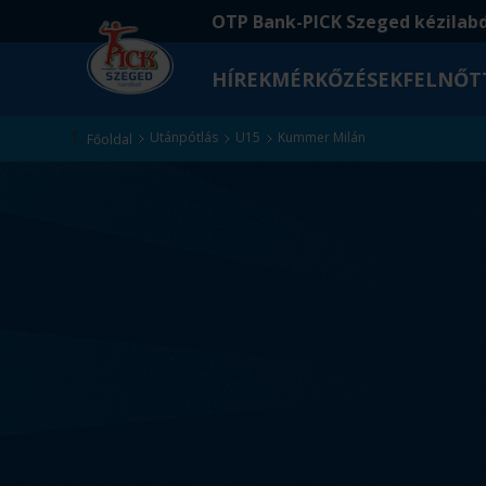
Ugrás
Ugrás
OTP Bank-PICK Szeged kézilab
a
az
fő
oldal
HÍREK
MÉRKŐZÉSEK
FELNŐT
tartalomra
aljára
Kezdőlap
Utánpótlás
U15
Kummer Milán
Főoldal