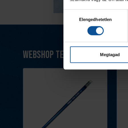
Hozzájárulás
Elengedhetetlen
kiválasztása
Webshop termékek
Megtagad