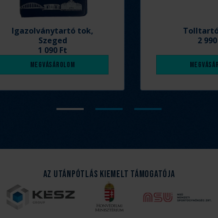
Igazolványtartó tok,
Tolltart
Szeged
2 990
1 090 Ft
Megvásárolom
Megvásá
Az Utánpótlás kiemelt támogatója