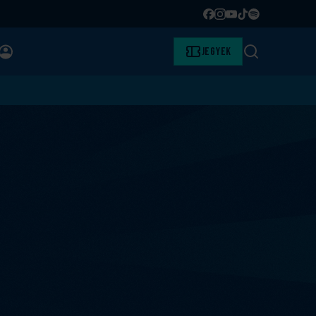
Facebook
Instagram
YouTube
TikTok
Spotify
BELÉPÉS
Jegyek
Keresés