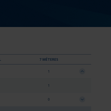
L
7 MÉTERES
1
1
0