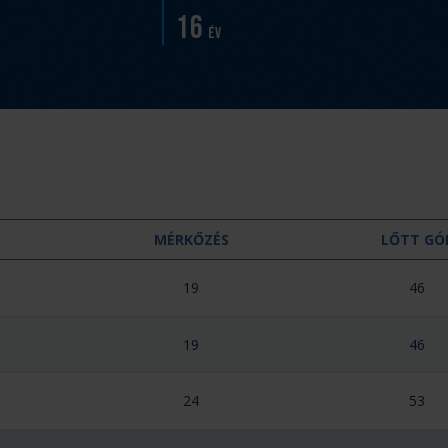
16
év
MÉRKŐZÉS
LŐTT GÓ
19
46
19
46
24
53