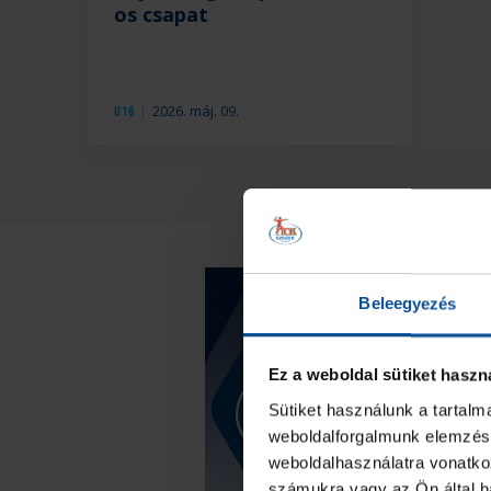
os csapat
2026. máj. 09.
U16
Beleegyezés
Ez a weboldal sütiket haszn
Sütiket használunk a tartal
weboldalforgalmunk elemzésé
weboldalhasználatra vonatko
számukra vagy az Ön által ha