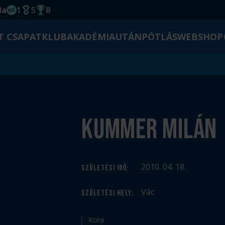
da
1
5
8
EHF kupagyőzelem 2014
Magyar Bajnoki cím
Magyar-Kupa győzelem
T CSAPAT
KLUB
AKADÉMIA
UTÁNPÓTLÁS
WEBSHOP
Kummer Milán
2010. 04. 18.
SZÜLETÉSI IDŐ
:
Vác
SZÜLETÉSI HELY
:
Kora