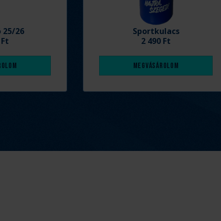
ó 25/26
Sportkulacs
 Ft
2 490 Ft
rolom
Megvásárolom