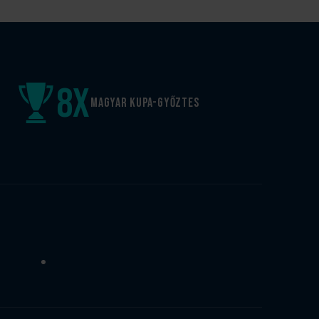
8
x
Magyar kupa-győztes