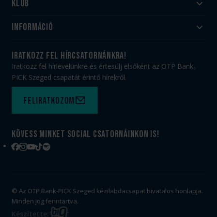
Klub
Felnőtt
Akadémia
Utánpótlás
Információ
#HandballFamily
#kékek szívügyünk
Klubtörténet
Jegy- és bérletvásárlás
iratkozz fel hírcsatornánkra!
Munkatársaink
Webshop
Iratkozz fel hírlevelünkre és értesülj elsőként az OTP Bank-
PICK Aréna
Impresszum
PICK Szeged csapatát érintő hírekről.
Sajtóakkreditáció
TAO
Büszkeségeink
Adatvédelem
Feliratkozom
Felhasználási feltételek
Kapcsolat
Kövess minket social csatornáinkon is!
Facebook
Instagram
YouTube
TikTok
Spotify
© Az OTP Bank-PICK Szeged kézilabdacsapat hivatalos honlapja.
Minden jog fenntartva.
BIG
Készítette: