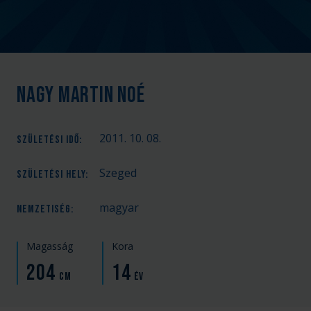
Nagy Martin Noé
2011. 10. 08.
SZÜLETÉSI IDŐ
:
Szeged
SZÜLETÉSI HELY
:
magyar
NEMZETISÉG
:
Magasság
Kora
204
14
cm
év