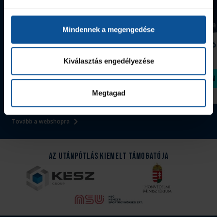
Mindennek a megengedése
Grafitceruza 25/26
Igazolványtartó
390 Ft
Szeged
Kiválasztás engedélyezése
1 090 Ft
Megvásárolom
Megvásárolom
Megtagad
Tovább a webshopra
Az Utánpótlás kiemelt támogatója