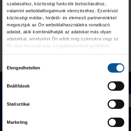
szabásához, közösségi funkciók biztosításához,
valamint weboldalforgalmunk elemzéséhez. Ezenkívül
közösségi média-, hirdető- és elemező partnereinkkel
megosztjuk az Ön weboldalhasználatra vonatkozó
adatait, akik kombinálhatják az adatokat más olyan
adatokkal, amelyeket Ön adott meg számukra vagy az
Ön által használt más szolgáltatásokból gyűjtöttek.
Hozzájárulás
Elengedhetetlen
kiválasztása
Webshop termékek
Beállítások
Statisztikai
Marketing