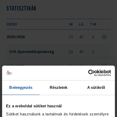
Statisztikák
IDÉNY
M
LG
7 M
2025/2026
23
40
2
U15 Gyermekbajnokság
23
40
2
2024/2025
19
2
0
2023/2024
16
0
0
Beleegyezés
Részletek
A sütikről
Összesen
58
42
2
Ez a weboldal sütiket használ
Sütiket használunk a tartalmak és hirdetések személyre