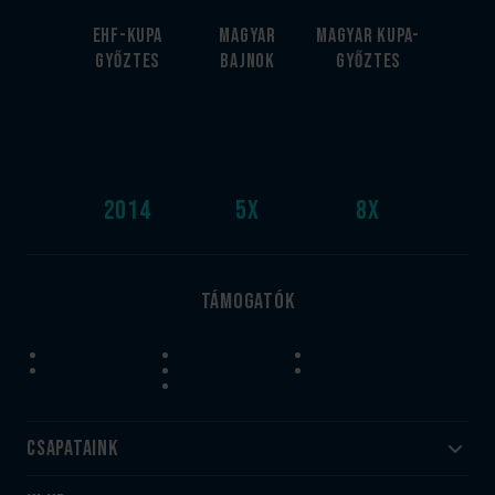
EHF-Kupa
Magyar
Magyar kupa-
győztes
bajnok
győztes
2014
5
x
8
x
Támogatók
Csapataink