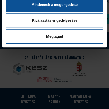
Grafitceruza 25/26
Igazolványtartó
Mindennek a megengedése
390 Ft
Szeged
1 090 Ft
Megvásárolom
Megvásárolom
Kiválasztás engedélyezése
Megtagad
Tovább a webshopra
Az Utánpótlás kiemelt támogatója
EHF-Kupa
Magyar
Magyar kupa-
győztes
bajnok
győztes