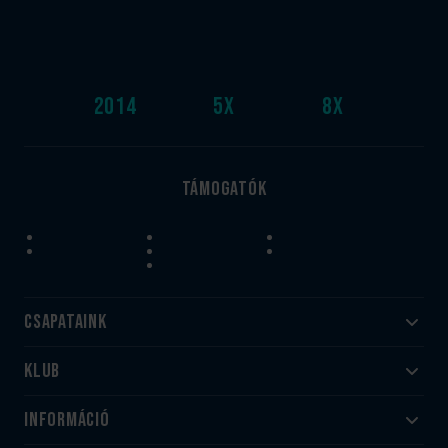
2014
5
x
8
x
Támogatók
Csapataink
Klub
Felnőtt
Akadémia
Utánpótlás
Információ
#HandballFamily
#kékek szívügyünk