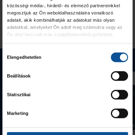
közösségi média-, hirdető- és elemező partnereinkkel
U18-as akadémiai csapatunk
ismét Svédországban szerepel
megosztjuk az Ön weboldalhasználatra vonatkozó
adatait, akik kombinálhatják az adatokat más olyan
2026. máj. 21.
Akadémia
adatokkal, amelyeket Ön adott meg számukra vagy az
Ön által használt más szolgáltatásokból gyűjtöttek.
Megnézem az összeset
Hozzájárulás
Elengedhetetlen
Webshop termékek
kiválasztása
Beállítások
Statisztikai
Marketing