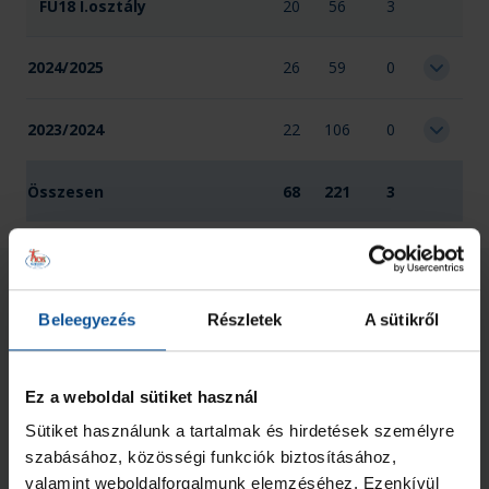
FU18 I.osztály
20
56
3
2024/2025
26
59
0
2023/2024
22
106
0
Összesen
68
221
3
Kapcsolódó hírek
Beleegyezés
Részletek
A sütikről
Ez a weboldal sütiket használ
Sütiket használunk a tartalmak és hirdetések személyre
szabásához, közösségi funkciók biztosításához,
valamint weboldalforgalmunk elemzéséhez. Ezenkívül