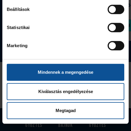
Grafitceruza 25/26
Igazolványtartó
Beállítások
390 Ft
Szeged
1 090 Ft
Megvásárolom
Megvásárolom
Statisztikai
Marketing
Tovább a webshopra
Az Utánpótlás kiemelt támogatója
Mindennek a megengedése
Kiválasztás engedélyezése
Megtagad
EHF-Kupa
Magyar
Magyar kupa-
győztes
bajnok
győztes