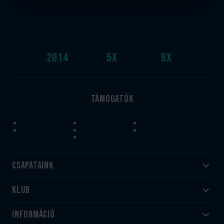
2014
5
x
8
x
Támogatók
Csapataink
Klub
Felnőtt
Akadémia
Utánpótlás
Információ
#HandballFamily