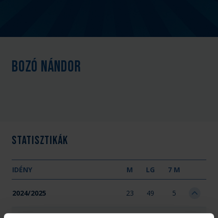
Bozó Nándor
Statisztikák
IDÉNY
M
LG
7 M
2024/2025
23
49
5