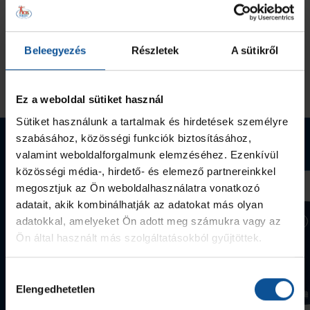
U16 I. osztály
23
49
5
2023/2024
30
105
8
Beleegyezés
Részletek
A sütikről
Összesen
53
154
13
Ez a weboldal sütiket használ
Sütiket használunk a tartalmak és hirdetések személyre
szabásához, közösségi funkciók biztosításához,
Webshop termékek
valamint weboldalforgalmunk elemzéséhez. Ezenkívül
közösségi média-, hirdető- és elemező partnereinkkel
megosztjuk az Ön weboldalhasználatra vonatkozó
adatait, akik kombinálhatják az adatokat más olyan
adatokkal, amelyeket Ön adott meg számukra vagy az
Ön által használt más szolgáltatásokból gyűjtöttek.
Hozzájárulás
Elengedhetetlen
kiválasztása