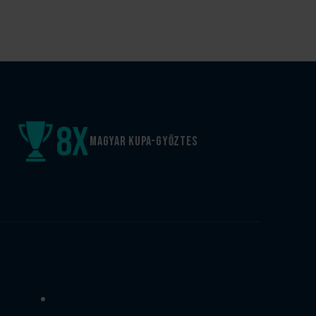
8
x
Magyar kupa-győztes