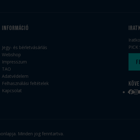
Információ
irat
Iratk
PICK 
Jegy- és bérletvásárlás
Webshop
F
Impresszum
TAO
Adatvédelem
Köve
Felhasználási feltételek
Kapcsolat
Face
Ins
nlapja. Minden jog fenntartva.