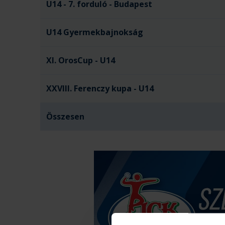
U14 - 7. forduló - Budapest
U14 Gyermekbajnokság
XI. OrosCup - U14
XXVIII. Ferenczy kupa - U14
Összesen