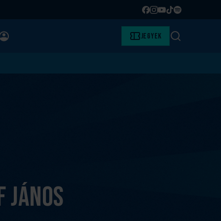
Facebook
Instagram
YouTube
TikTok
Spotify
BELÉPÉS
Jegyek
Keresés
f János