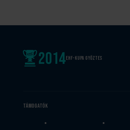
2014
EHF-Kupa győztes
Támogatók