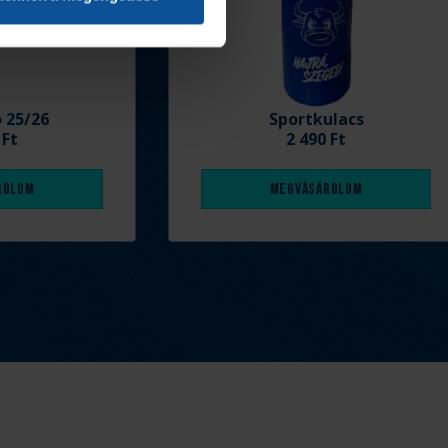
ó 25/26
Sportkulacs
 Ft
2 490 Ft
rolom
Megvásárolom