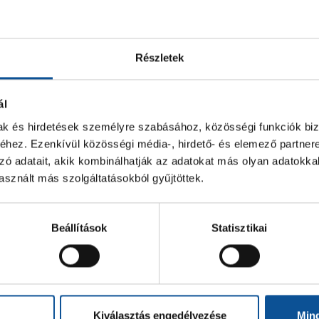
Részletek
ál
mak és hirdetések személyre szabásához, közösségi funkciók biz
hez. Ezenkívül közösségi média-, hirdető- és elemező partner
zó adatait, akik kombinálhatják az adatokat más olyan adatokka
sznált más szolgáltatásokból gyűjtöttek.
Beállítások
Statisztikai
Kiválasztás engedélyezése
Min