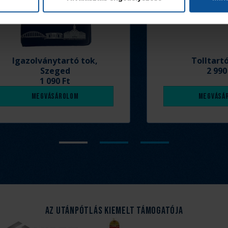
Igazolványtartó tok,
Tolltart
Szeged
2 990
1 090 Ft
Megvásárolom
Megvásá
Az Utánpótlás kiemelt támogatója