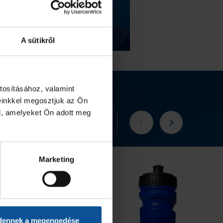
A sütikről
tosításához, valamint
einkkel megosztjuk az Ön
l, amelyeket Ön adott meg
Tovább a webshopra
Marketing
dennek a megengedése