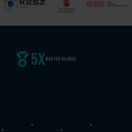
5
x
Magyar
bajnok