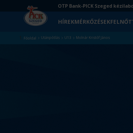
Ugrás
Ugrás
OTP Bank-PICK Szeged kézilab
a
az
fő
oldal
HÍREK
MÉRKŐZÉSEK
FELNŐT
tartalomra
aljára
Kezdőlap
Utánpótlás
U13
Molnár Kristóf János
Főoldal