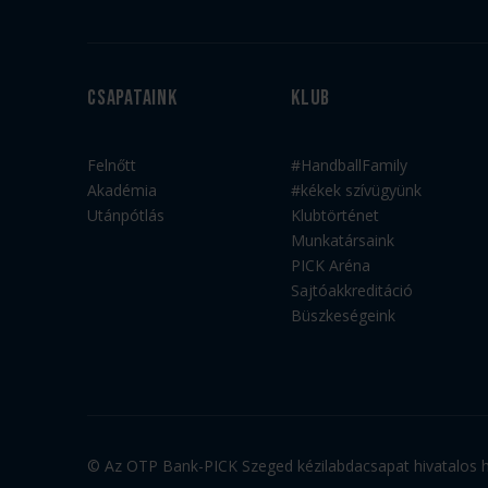
Csapataink
Klub
Felnőtt
#HandballFamily
Akadémia
#kékek szívügyünk
Utánpótlás
Klubtörténet
Munkatársaink
PICK Aréna
Sajtóakkreditáció
Büszkeségeink
© Az OTP Bank-PICK Szeged kézilabdacsapat hivatalos ho