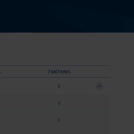
L
7 MÉTERES
0
0
0