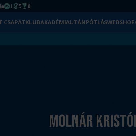
da
1
5
8
EHF kupagyőzelem 2014
Magyar Bajnoki cím
Magyar-Kupa győzelem
T CSAPAT
KLUB
AKADÉMIA
UTÁNPÓTLÁS
WEBSHOP
Molnár Kristó