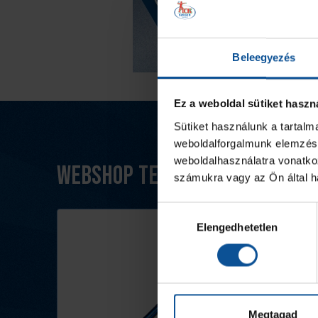
Beleegyezés
Ez a weboldal sütiket haszn
Sütiket használunk a tartal
weboldalforgalmunk elemzésé
weboldalhasználatra vonatko
Webshop termékek
számukra vagy az Ön által ha
Hozzájárulás
Elengedhetetlen
kiválasztása
Megtagad