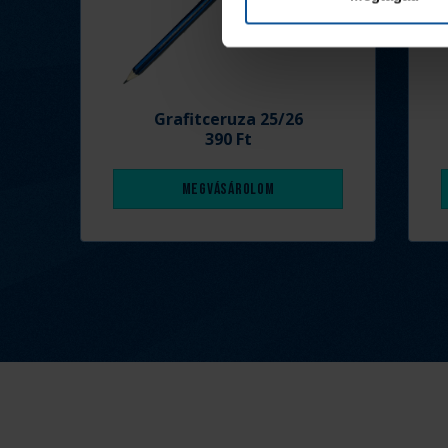
Grafitceruza 25/26
390 Ft
Megvásárolom