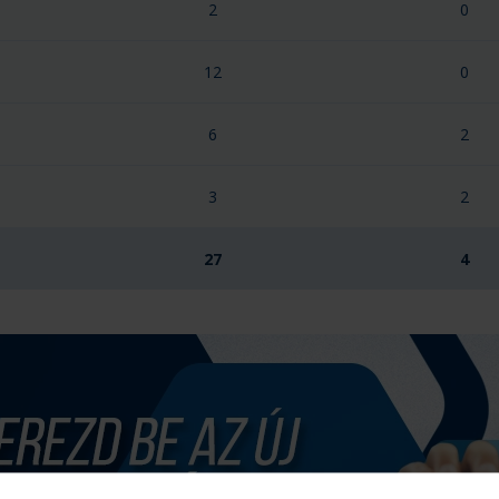
2
0
12
0
6
2
3
2
27
4