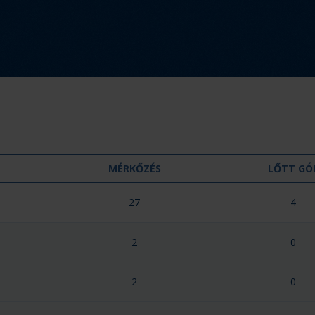
MÉRKŐZÉS
LŐTT GÓ
27
4
2
0
2
0