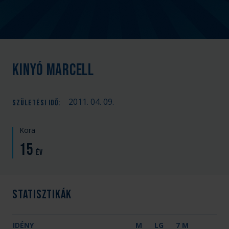
Kinyó Marcell
2011. 04. 09.
SZÜLETÉSI IDŐ
:
Kora
15
év
Statisztikák
IDÉNY
M
LG
7 M