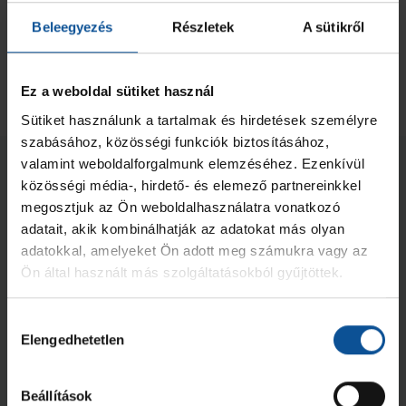
Beleegyezés
Részletek
A sütikről
2023/2024
7
0
0
Összesen
25
0
0
Ez a weboldal sütiket használ
Sütiket használunk a tartalmak és hirdetések személyre
szabásához, közösségi funkciók biztosításához,
valamint weboldalforgalmunk elemzéséhez. Ezenkívül
Kapcsolódó hírek
közösségi média-, hirdető- és elemező partnereinkkel
megosztjuk az Ön weboldalhasználatra vonatkozó
adatait, akik kombinálhatják az adatokat más olyan
adatokkal, amelyeket Ön adott meg számukra vagy az
Ön által használt más szolgáltatásokból gyűjtöttek.
Hozzájárulás
Galéria
Elengedhetetlen
kiválasztása
„Jó tanuló, jó sportoló”
#kiskékeket jutalmaztunk
Beállítások