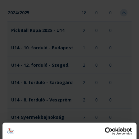
2024/2025
18
0
0
PickBall Kupa 2025 - U14
2
0
0
U14 - 10. forduló - Budapest
1
0
0
U14 - 12. forduló - Szeged.
2
0
0
U14 - 6. forduló - Sárbogárd
2
0
0
U14 - 8. forduló - Veszprém
2
0
0
U14 Gyermekbajnokság
7
0
0
XXIX. Ferenczy kupa - U14
2
0
0