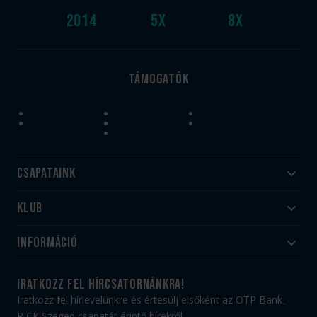
2014
5
x
8
x
Támogatók
Csapataink
Klub
Felnőtt
Akadémia
Utánpótlás
Információ
#HandballFamily
#kékek szívügyünk
Klubtörténet
Jegy- és bérletvásárlás
iratkozz fel hírcsatornánkra!
Munkatársaink
Webshop
Iratkozz fel hírlevelünkre és értesülj elsőként az OTP Bank-
PICK Aréna
Impresszum
PICK Szeged csapatát érintő hírekről.