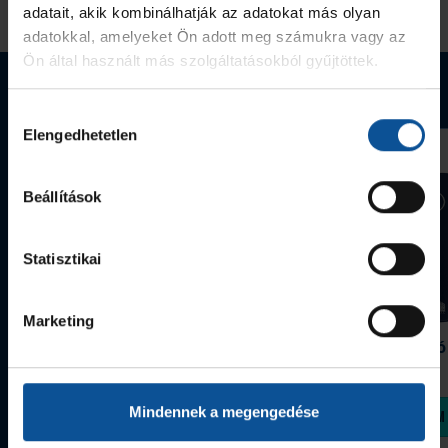
adatait, akik kombinálhatják az adatokat más olyan
adatokkal, amelyeket Ön adott meg számukra vagy az
Ön által használt más szolgáltatásokból gyűjtöttek.
Webshop termékek
Hozzájárulás
Elengedhetetlen
kiválasztása
Beállítások
Statisztikai
Marketing
Grafitceruza 25/26
Igazolványtartó
390 Ft
Szeged
1 090 Ft
Mindennek a megengedése
Megvásárolom
Megvásárolom