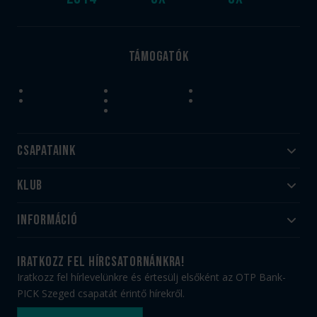
Támogatók
Csapataink
Klub
Felnőtt
Akadémia
Utánpótlás
Információ
#HandballFamily
#kékek szívügyünk
Klubtörténet
Jegy- és bérletvásárlás
iratkozz fel hírcsatornánkra!
Munkatársaink
Webshop
Iratkozz fel hírlevelünkre és értesülj elsőként az OTP Bank-
PICK Aréna
Impresszum
PICK Szeged csapatát érintő hírekről.
Sajtóakkreditáció
TAO
Büszkeségeink