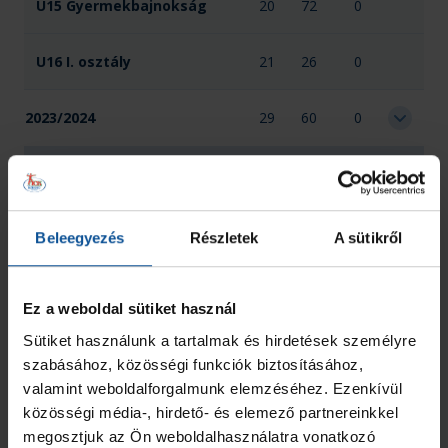
U15 Gyermekbajnokság
20
72
0
U16 I. osztály
21
26
0
2023/2024
29
60
0
Összesen
70
158
0
Beleegyezés
Részletek
A sütikről
Ez a weboldal sütiket használ
Sütiket használunk a tartalmak és hirdetések személyre
szabásához, közösségi funkciók biztosításához,
valamint weboldalforgalmunk elemzéséhez. Ezenkívül
közösségi média-, hirdető- és elemező partnereinkkel
megosztjuk az Ön weboldalhasználatra vonatkozó