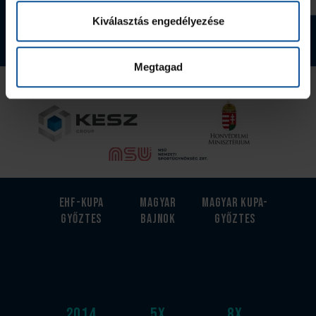
Kiválasztás engedélyezése
Tovább a webshopra
Megtagad
Az Utánpótlás kiemelt támogatója
EHF-Kupa
Magyar
Magyar kupa-
győztes
bajnok
győztes
2014
5
x
8
x