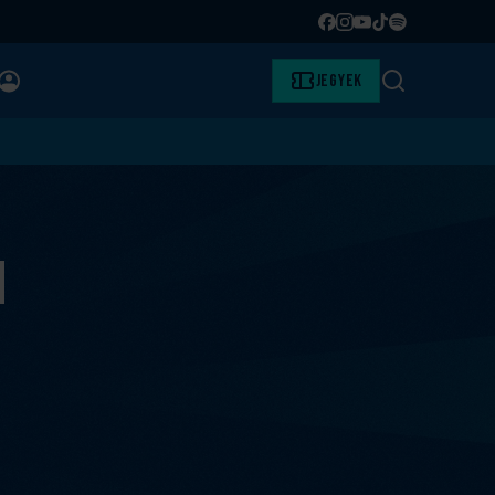
Facebook
Instagram
YouTube
TikTok
Spotify
BELÉPÉS
Jegyek
Keresés
n