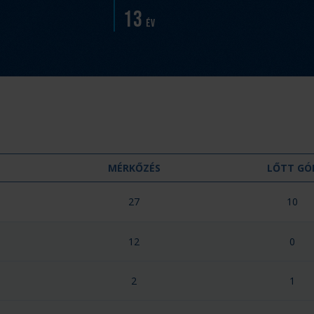
13
év
MÉRKŐZÉS
LŐTT GÓ
27
10
12
0
2
1