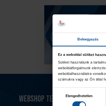
Beleegyezés
Ez a weboldal sütiket haszn
Sütiket használunk a tartal
weboldalforgalmunk elemzésé
weboldalhasználatra vonatko
számukra vagy az Ön által ha
Hozzájárulás
Elengedhetetlen
Webshop termékek
kiválasztása