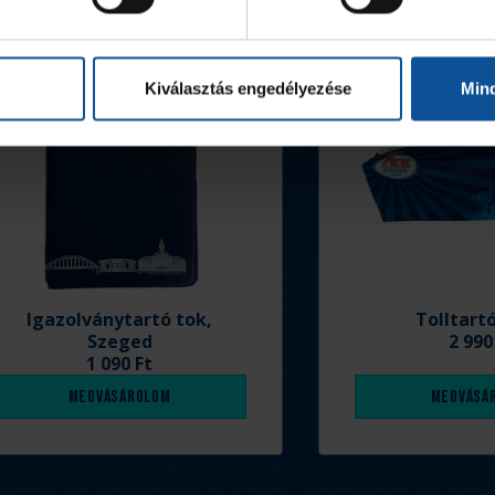
Kiválasztás engedélyezése
Min
Igazolványtartó tok,
Tolltart
Szeged
2 990
1 090 Ft
Megvásárolom
Megvásá