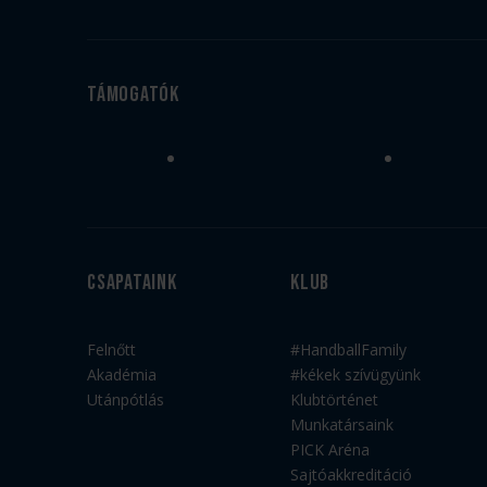
Támogatók
Csapataink
Klub
Felnőtt
#HandballFamily
Akadémia
#kékek szívügyünk
Utánpótlás
Klubtörténet
Munkatársaink
PICK Aréna
Sajtóakkreditáció