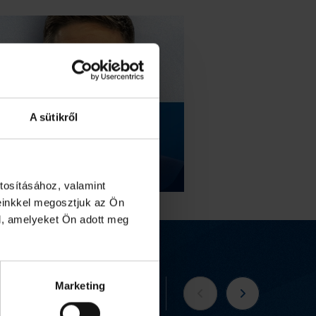
A sütikről
tosításához, valamint
einkkel megosztjuk az Ön
l, amelyeket Ön adott meg
Marketing
Tovább a webshopra