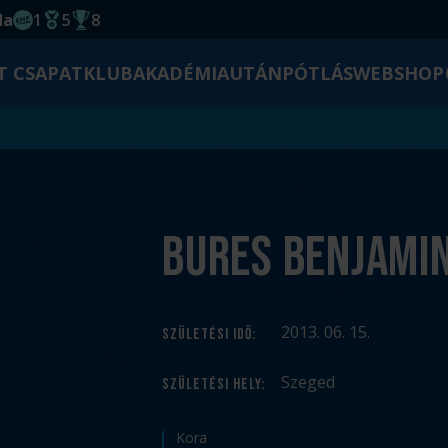
da
1
5
8
EHF kupagyőzelem 2014
Magyar Bajnoki cím
Magyar-Kupa győzelem
T CSAPAT
KLUB
AKADÉMIA
UTÁNPÓTLÁS
WEBSHOP
Bures Benjami
2013. 06. 15.
SZÜLETÉSI IDŐ
:
Szeged
SZÜLETÉSI HELY
:
Kora