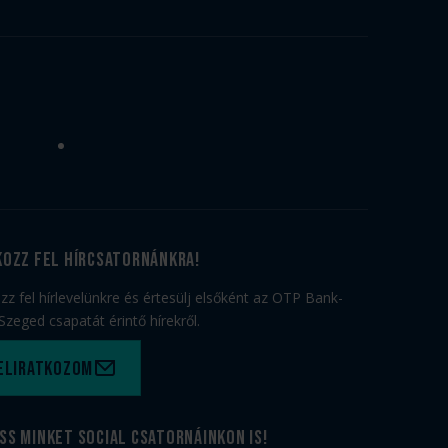
kozz fel hírcsatornánkra!
ozz fel hírlevelünkre és értesülj elsőként az OTP Bank-
Szeged csapatát érintő hírekről.
eliratkozom
ss minket social csatornáinkon is!