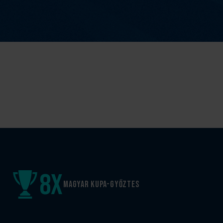
8
x
Magyar kupa-győztes