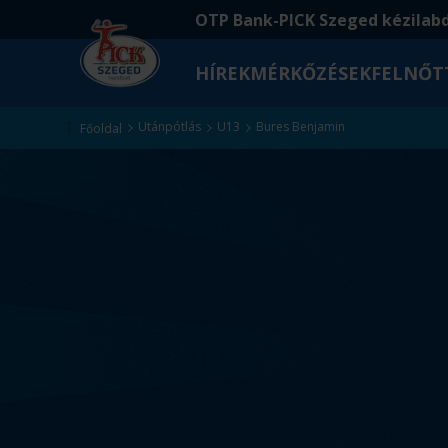
Ugrás
Ugrás
OTP Bank-PICK Szeged kézilab
a
az
fő
oldal
HÍREK
MÉRKŐZÉSEK
FELNŐT
tartalomra
aljára
Kezdőlap
Utánpótlás
U13
Bures Benjamin
Főoldal