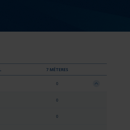
L
7 MÉTERES
0
0
0