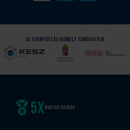
Az Utánpótlás kiemelt támogatója
5
x
Magyar
bajnok