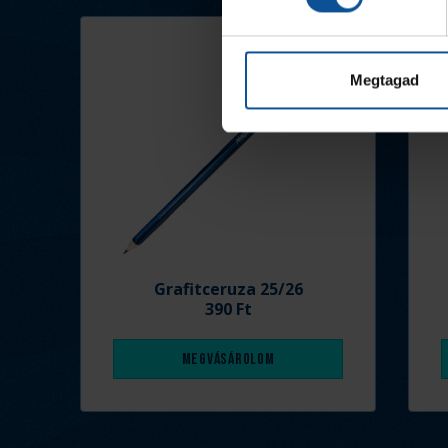
Megtagad
Grafitceruza 25/26
390 Ft
Megvásárolom