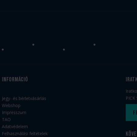
Információ
irat
Iratk
PICK 
Jegy- és bérletvásárlás
Webshop
F
Impresszum
TAO
Adatvédelem
Köve
Felhasználási feltételek