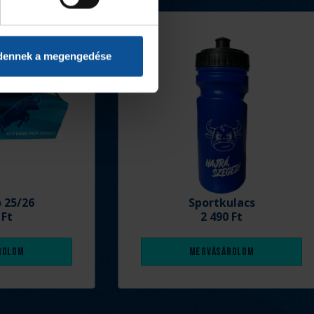
dennek a megengedése
ó 25/26
Sportkulacs
 Ft
2 490 Ft
rolom
Megvásárolom