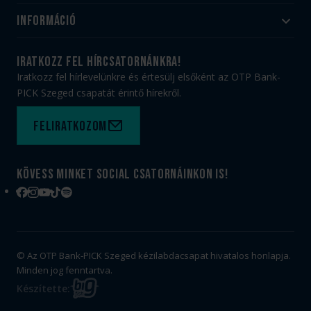
Akadémia
Utánpótlás
Információ
#HandballFamily
#kékek szívügyünk
Klubtörténet
Jegy- és bérletvásárlás
iratkozz fel hírcsatornánkra!
Munkatársaink
Webshop
Iratkozz fel hírlevelünkre és értesülj elsőként az OTP Bank-
PICK Aréna
Impresszum
PICK Szeged csapatát érintő hírekről.
Sajtóakkreditáció
TAO
Büszkeségeink
Adatvédelem
Feliratkozom
Felhasználási feltételek
Kapcsolat
Kövess minket social csatornáinkon is!
Facebook
Instagram
YouTube
TikTok
Spotify
© Az OTP Bank-PICK Szeged kézilabdacsapat hivatalos honlapja.
Minden jog fenntartva.
BIG
Készítette:
FISH