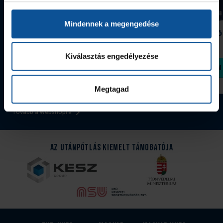
Mindennek a megengedése
Grafitceruza 25/26
Igazolványtartó
390 Ft
Szeged
1 090 Ft
Kiválasztás engedélyezése
Megvásárolom
Megvásárolom
Megtagad
Tovább a webshopra
Az Utánpótlás kiemelt támogatója