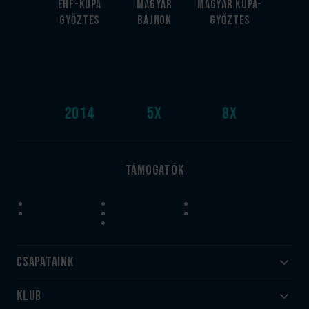
EHF-Kupa
Magyar
Magyar kupa-
győztes
bajnok
győztes
2014
5
x
8
x
Támogatók
Csapataink
Klub
Felnőtt