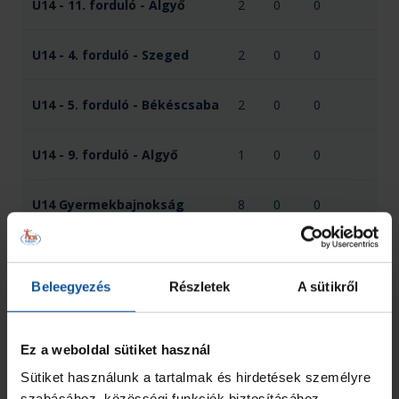
U14 - 11. forduló - Algyő
2
0
0
U14 - 4. forduló - Szeged
2
0
0
U14 - 5. forduló - Békéscsaba
2
0
0
U14 - 9. forduló - Algyő
1
0
0
U14 Gyermekbajnokság
8
0
0
XI. OrosCup - U14
2
1
0
Beleegyezés
Részletek
A sütikről
Összesen
17
1
0
Ez a weboldal sütiket használ
Sütiket használunk a tartalmak és hirdetések személyre
szabásához, közösségi funkciók biztosításához,