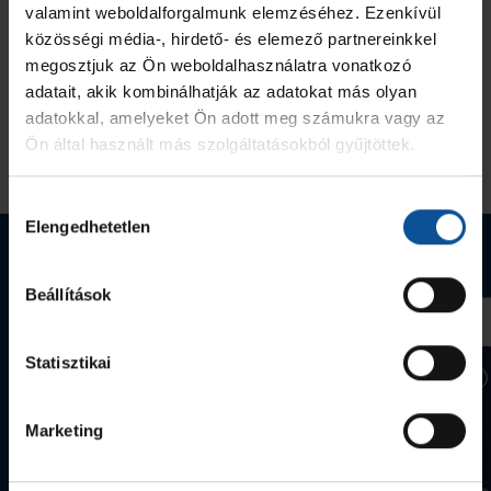
valamint weboldalforgalmunk elemzéséhez. Ezenkívül
közösségi média-, hirdető- és elemező partnereinkkel
megosztjuk az Ön weboldalhasználatra vonatkozó
adatait, akik kombinálhatják az adatokat más olyan
adatokkal, amelyeket Ön adott meg számukra vagy az
Ön által használt más szolgáltatásokból gyűjtöttek.
Hozzájárulás
Elengedhetetlen
kiválasztása
Webshop termékek
Beállítások
Statisztikai
Marketing