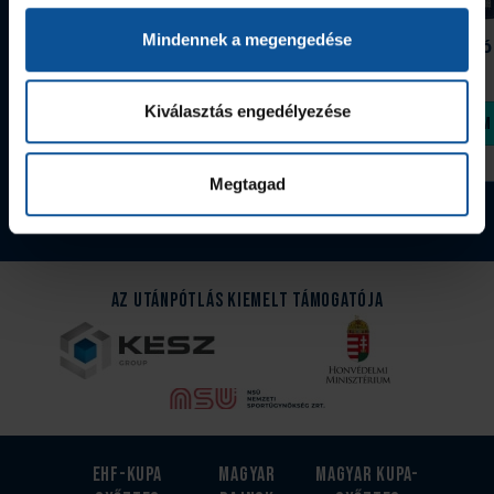
Mindennek a megengedése
Grafitceruza 25/26
Igazolványtartó
390 Ft
Szeged
1 090 Ft
Kiválasztás engedélyezése
Megvásárolom
Megvásárolom
Megtagad
Tovább a webshopra
Az Utánpótlás kiemelt támogatója
EHF-Kupa
Magyar
Magyar kupa-