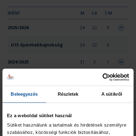
IDÉNY
M
LG
7 M
2025/2026
24
22
0
U15 Gyermekbajnokság
24
22
0
2024/2025
31
3
1
2023/2024
12
0
0
Beleegyezés
Részletek
A sütikről
Összesen
67
25
1
Ez a weboldal sütiket használ
Sütiket használunk a tartalmak és hirdetések személyre
szabásához, közösségi funkciók biztosításához,