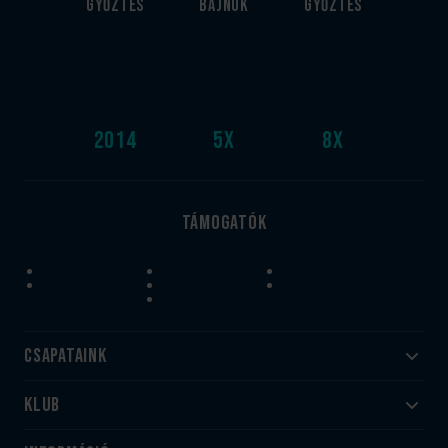
győztes
bajnok
győztes
2014
5
x
8
x
Támogatók
Csapataink
Klub
Felnőtt
Akadémia