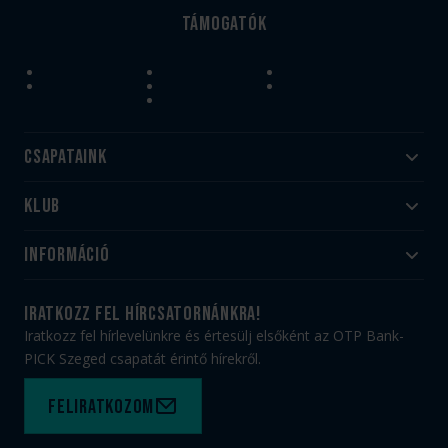
Támogatók
Csapataink
Klub
Felnőtt
Akadémia
Utánpótlás
Információ
#HandballFamily
#kékek szívügyünk
Klubtörténet
Jegy- és bérletvásárlás
iratkozz fel hírcsatornánkra!
Munkatársaink
Webshop
Iratkozz fel hírlevelünkre és értesülj elsőként az OTP Bank-
PICK Aréna
Impresszum
PICK Szeged csapatát érintő hírekről.
Sajtóakkreditáció
TAO
Büszkeségeink
Adatvédelem
Feliratkozom
Felhasználási feltételek
Kapcsolat