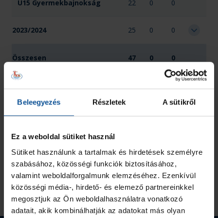
U15 Gyermekbajnokság
22
0
0
2023/2024
25
0
0
Összesen
47
0
0
Beleegyezés
Részletek
A sütikről
Ez a weboldal sütiket használ
Sütiket használunk a tartalmak és hirdetések személyre
szabásához, közösségi funkciók biztosításához,
valamint weboldalforgalmunk elemzéséhez. Ezenkívül
közösségi média-, hirdető- és elemező partnereinkkel
megosztjuk az Ön weboldalhasználatra vonatkozó
adatait, akik kombinálhatják az adatokat más olyan