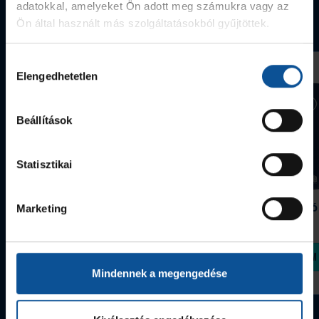
adatokkal, amelyeket Ön adott meg számukra vagy az
Webshop termékek
Ön által használt más szolgáltatásokból gyűjtöttek.
Hozzájárulás
Elengedhetetlen
kiválasztása
Beállítások
Statisztikai
Grafitceruza 25/26
Igazolványtartó
Marketing
390 Ft
Szeged
1 090 Ft
Megvásárolom
Megvásárolom
Mindennek a megengedése