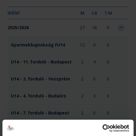
IDÉNY
M
LG
7 M
2025/2026
27
18
0
Gyermekbajnokság FU14
12
0
0
U14 - 11. forduló - Budapest
2
4
0
U14 - 2. forduló - Veszprém
2
0
0
U14 - 4. forduló - Budaörs
2
0
0
U14 - 7. forduló - Budapest
2
0
0
U14 - 9. forduló - Szeged
2
0
0