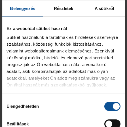
Beleegyezés
Részletek
A sütikről
XIII. OrosCup - U14
5
14
0
2024/2025
21
11
0
Ez a weboldal sütiket használ
Sütiket használunk a tartalmak és hirdetések személyre
2023/2024
5
0
0
szabásához, közösségi funkciók biztosításához,
valamint weboldalforgalmunk elemzéséhez. Ezenkívül
közösségi média-, hirdető- és elemező partnereinkkel
Összesen
53
29
0
megosztjuk az Ön weboldalhasználatra vonatkozó
adatait, akik kombinálhatják az adatokat más olyan
adatokkal, amelyeket Ön adott meg számukra vagy az
Ön által használt más szolgáltatásokból gyűjtöttek.
Hozzájárulás
Elengedhetetlen
kiválasztása
Beállítások