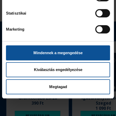
Statisztikai
Marketing
Webshop termékek
Mindennek a megengedése
Kiválasztás engedélyezése
Megtagad
Grafitceruza 25/26
Igazolványtartó
390 Ft
Szeged
1 090 Ft