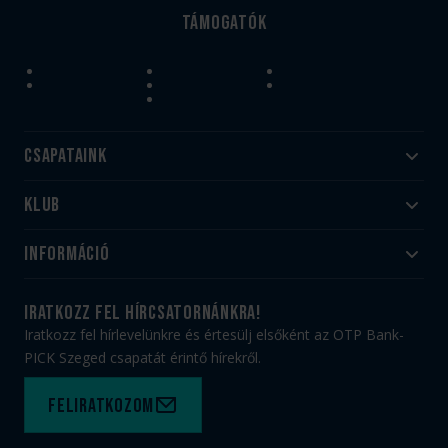
Támogatók
Csapataink
Klub
Felnőtt
Akadémia
Utánpótlás
Információ
#HandballFamily
#kékek szívügyünk
Klubtörténet
Jegy- és bérletvásárlás
iratkozz fel hírcsatornánkra!
Munkatársaink
Webshop
Iratkozz fel hírlevelünkre és értesülj elsőként az OTP Bank-
PICK Aréna
Impresszum
PICK Szeged csapatát érintő hírekről.
Sajtóakkreditáció
TAO
Büszkeségeink
Adatvédelem
Feliratkozom
Felhasználási feltételek
Kapcsolat