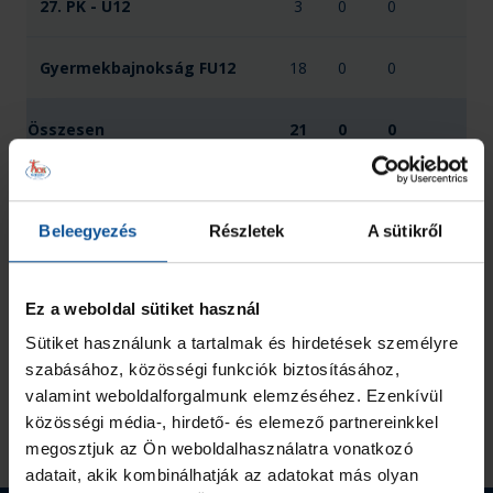
27. PK - U12
3
0
0
Gyermekbajnokság FU12
18
0
0
Összesen
21
0
0
Beleegyezés
Részletek
A sütikről
Ez a weboldal sütiket használ
Sütiket használunk a tartalmak és hirdetések személyre
szabásához, közösségi funkciók biztosításához,
valamint weboldalforgalmunk elemzéséhez. Ezenkívül
közösségi média-, hirdető- és elemező partnereinkkel
megosztjuk az Ön weboldalhasználatra vonatkozó
adatait, akik kombinálhatják az adatokat más olyan