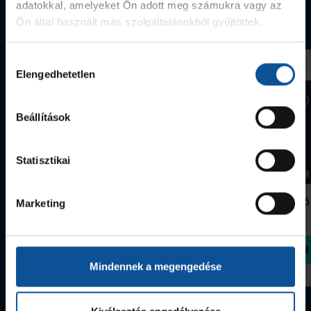
adatokkal, amelyeket Ön adott meg számukra vagy az
Webshop termékek
Ön által használt más szolgáltatásokból gyűjtöttek.
Hozzájárulás
Elengedhetetlen
kiválasztása
Beállítások
Statisztikai
Grafitceruza 25/26
Igazolványtartó
Marketing
390 Ft
Szeged
1 090 Ft
Megvásárolom
Megvásárolom
Mindennek a megengedése