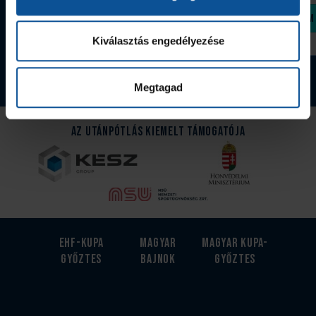
Megvásárolom
Megvásárolom
Kiválasztás engedélyezése
Tovább a webshopra
Megtagad
Az Utánpótlás kiemelt támogatója
EHF-Kupa
Magyar
Magyar kupa-
győztes
bajnok
győztes