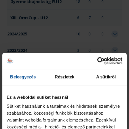
Gyermekbajnokság FU12
18
0
0
XIII. OrosCup - U12
6
7
0
2024/2025
10
0
0
2023/2024
3
0
0
Összesen
37
7
0
Beleegyezés
Részletek
A sütikről
Ez a weboldal sütiket használ
Sütiket használunk a tartalmak és hirdetések személyre
szabásához, közösségi funkciók biztosításához,
valamint weboldalforgalmunk elemzéséhez. Ezenkívül
közösségi média-, hirdető- és elemező partnereinkkel