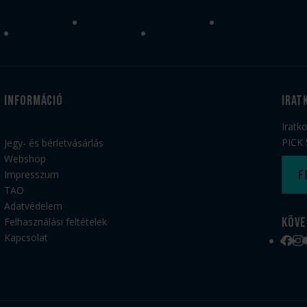
Információ
irat
Iratk
PICK 
Jegy- és bérletvásárlás
Webshop
F
Impresszum
TAO
Adatvédelem
Köve
Felhasználási feltételek
Kapcsolat
Face
Ins