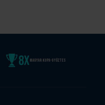
8
x
Magyar kupa-győztes