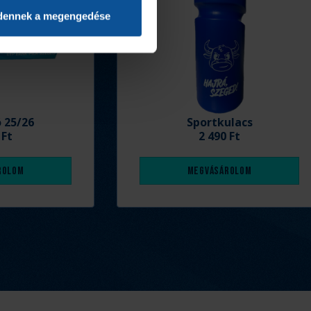
dennek a megengedése
ó 25/26
Sportkulacs
 Ft
2 490 Ft
rolom
Megvásárolom