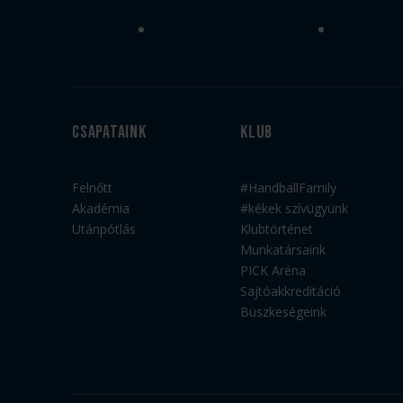
Csapataink
Klub
Felnőtt
#HandballFamily
Akadémia
#kékek szívügyünk
Utánpótlás
Klubtörténet
Munkatársaink
PICK Aréna
Sajtóakkreditáció
Büszkeségeink