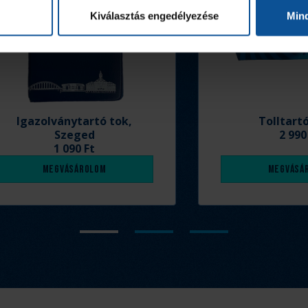
Kiválasztás engedélyezése
Min
Igazolványtartó tok,
Tolltart
Szeged
2 990
1 090 Ft
Megvásárolom
Megvásá