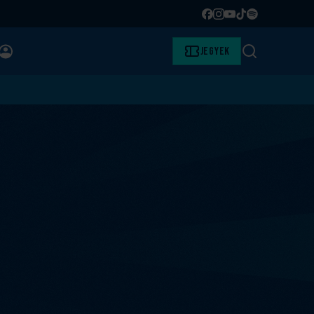
Facebook
Instagram
YouTube
TikTok
Spotify
BELÉPÉS
Jegyek
Keresés