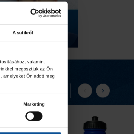
A sütikről
tosításához, valamint
einkkel megosztjuk az Ön
l, amelyeket Ön adott meg
Tovább a webshopra
Marketing