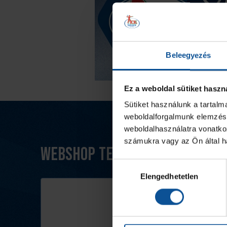
Beleegyezés
Ez a weboldal sütiket haszn
Sütiket használunk a tartal
weboldalforgalmunk elemzésé
weboldalhasználatra vonatko
számukra vagy az Ön által ha
Webshop termékek
Hozzájárulás
Elengedhetetlen
kiválasztása