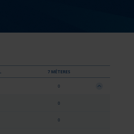
L
7 MÉTERES
0
0
0