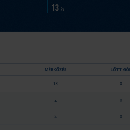
13
év
MÉRKŐZÉS
LŐTT GÓ
13
0
2
0
2
0