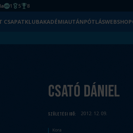
da
1
5
8
EHF kupagyőzelem 2014
Magyar Bajnoki cím
Magyar-Kupa győzelem
T CSAPAT
KLUB
AKADÉMIA
UTÁNPÓTLÁS
WEBSHOP
Csató Dániel
2012. 12. 09.
SZÜLETÉSI IDŐ
:
Kora