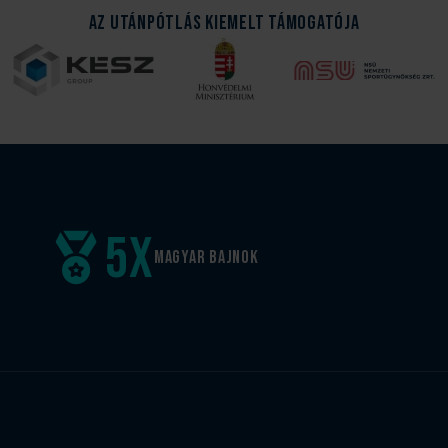
Az Utánpótlás kiemelt támogatója
5
x
Magyar
bajnok