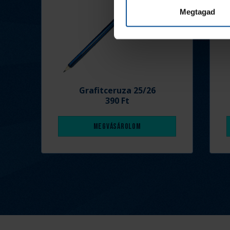
Megtagad
Grafitceruza 25/26
390 Ft
Megvásárolom