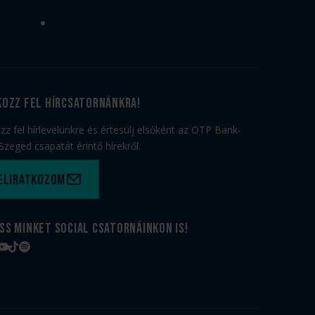
kozz fel hírcsatornánkra!
ozz fel hírlevelünkre és értesülj elsőként az OTP Bank-
Szeged csapatát érintő hírekről.
eliratkozom
ss minket social csatornáinkon is!
book
tagram
YouTube
TikTok
Spotify