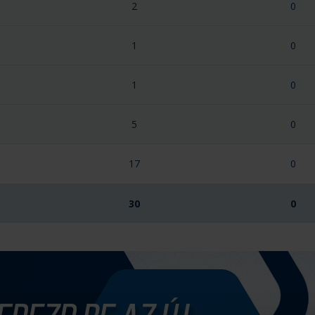
2
0
1
0
1
0
5
0
17
0
30
0