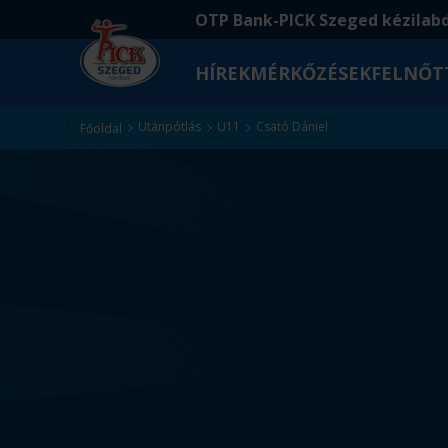
Ugrás
Ugrás
OTP Bank-PICK Szeged kézilab
a
az
fő
oldal
HÍREK
MÉRKŐZÉSEK
FELNŐT
tartalomra
aljára
Kezdőlap
Utánpótlás
U11
Csató Dániel
Főoldal