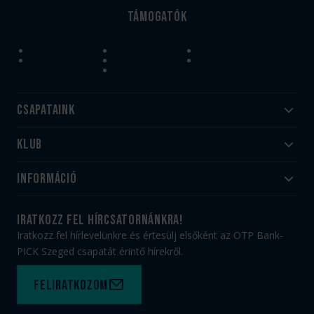
Támogatók
Csapataink
Klub
Felnőtt
Akadémia
Utánpótlás
Információ
#HandballFamily
#kékek szívügyünk
Klubtörténet
Jegy- és bérletvásárlás
iratkozz fel hírcsatornánkra!
Munkatársaink
Webshop
Iratkozz fel hírlevelünkre és értesülj elsőként az OTP Bank-
PICK Aréna
Impresszum
PICK Szeged csapatát érintő hírekről.
Sajtóakkreditáció
TAO
Büszkeségeink
Adatvédelem
Feliratkozom
Felhasználási feltételek
Kapcsolat