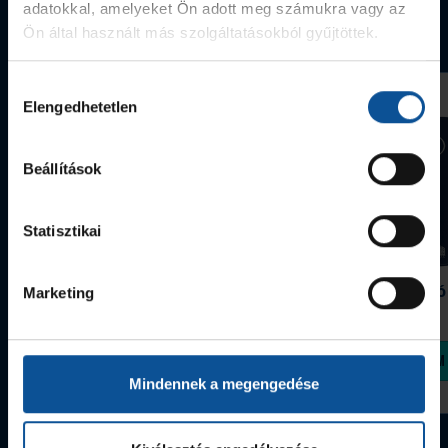
adatokkal, amelyeket Ön adott meg számukra vagy az
Webshop termékek
Ön által használt más szolgáltatásokból gyűjtöttek.
Hozzájárulás
Elengedhetetlen
kiválasztása
Beállítások
Statisztikai
Grafitceruza 25/26
Igazolványtartó
Marketing
390 Ft
Szeged
1 090 Ft
Megvásárolom
Megvásárolom
Mindennek a megengedése