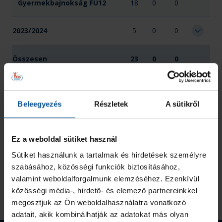
Gyermekbajnokság FU12
18
0
0
2023/2024
5
0
0
Összesen
23
0
0
Beleegyezés
Részletek
A sütikről
Ez a weboldal sütiket használ
Sütiket használunk a tartalmak és hirdetések személyre
szabásához, közösségi funkciók biztosításához,
valamint weboldalforgalmunk elemzéséhez. Ezenkívül
közösségi média-, hirdető- és elemező partnereinkkel
megosztjuk az Ön weboldalhasználatra vonatkozó
adatait, akik kombinálhatják az adatokat más olyan