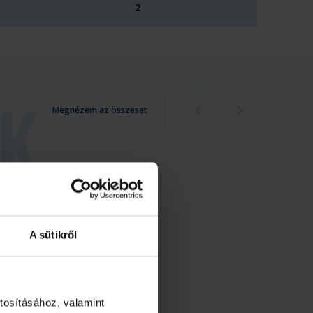
2
Megnézem az összeset
A sütikről
tosításához, valamint