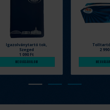
Igazolványtartó tok,
Tolltart
Szeged
2 990
1 090 Ft
Megvásárolom
Megvásá