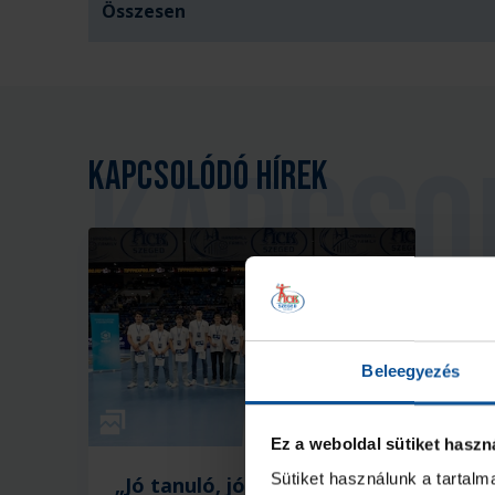
Összesen
Kapcsolódó hírek
Beleegyezés
Galéria
Ez a weboldal sütiket haszn
Sütiket használunk a tartal
„Jó tanuló, jó sportoló”