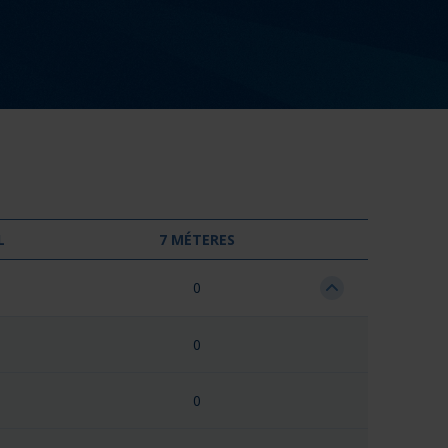
L
7 MÉTERES
0
0
0