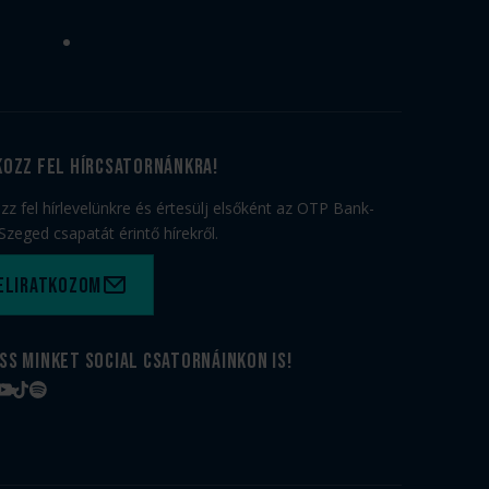
kozz fel hírcsatornánkra!
ozz fel hírlevelünkre és értesülj elsőként az OTP Bank-
Szeged csapatát érintő hírekről.
eliratkozom
ss minket social csatornáinkon is!
book
tagram
YouTube
TikTok
Spotify