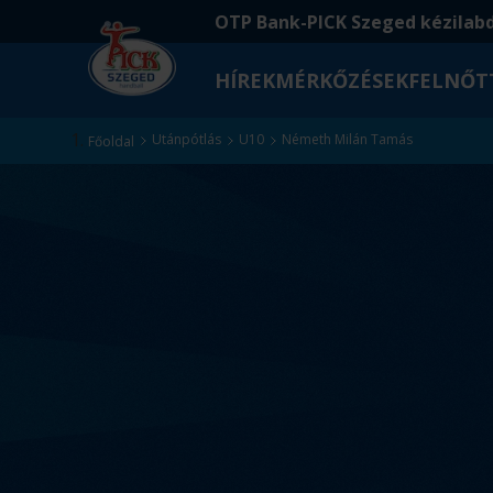
Ugrás
Ugrás
OTP Bank-PICK Szeged kézilab
a
az
fő
oldal
HÍREK
MÉRKŐZÉSEK
FELNŐT
tartalomra
aljára
Kezdőlap
Utánpótlás
U10
Németh Milán Tamás
Főoldal