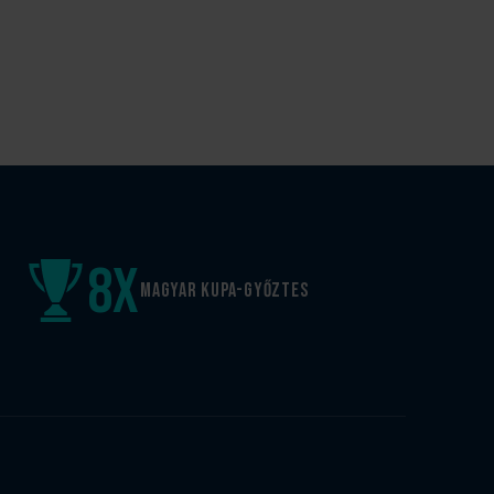
8
x
Magyar kupa-győztes