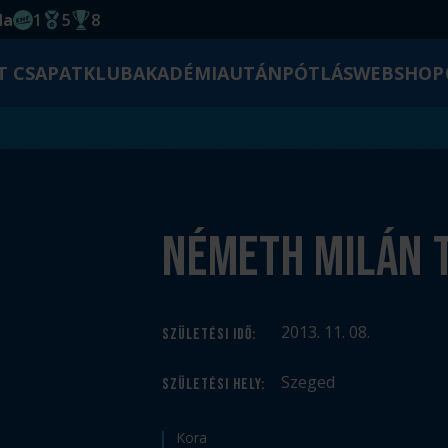
da
1
5
8
EHF kupagyőzelem 2014
Magyar Bajnoki cím
Magyar-Kupa győzelem
T CSAPAT
KLUB
AKADÉMIA
UTÁNPÓTLÁS
WEBSHOP
Németh Milán 
2013. 11. 08.
SZÜLETÉSI IDŐ
:
Szeged
SZÜLETÉSI HELY
:
Kora