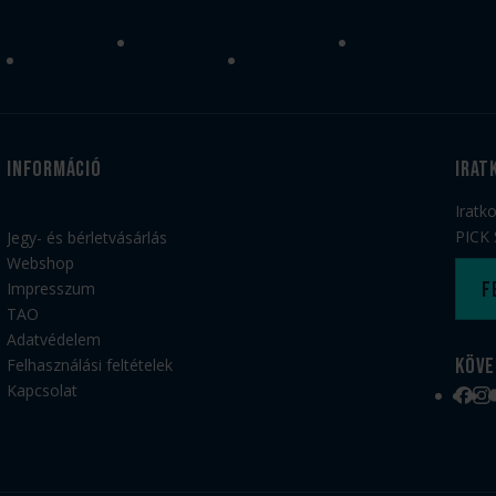
Információ
irat
Iratk
PICK 
Jegy- és bérletvásárlás
Webshop
F
Impresszum
TAO
Adatvédelem
Köve
Felhasználási feltételek
Kapcsolat
Face
Ins