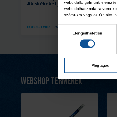
weboldalforgalmunk elemzésé
#kiskékeket jutalmaztunk
weboldalhasználatra vonatko
számukra vagy az Ön által ha
2025. márc. 24.
Handball Family
Hozzájárulás
Elengedhetetlen
kiválasztása
Megtagad
Webshop termékek