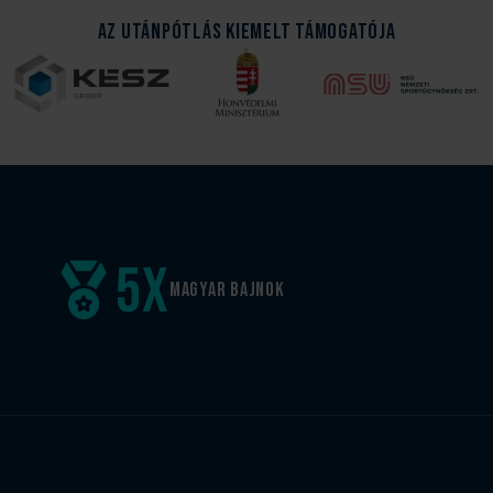
Az Utánpótlás kiemelt támogatója
5
x
Magyar
bajnok