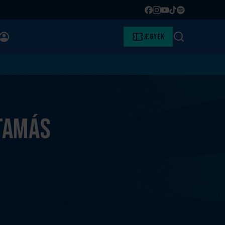
Facebook
Instagram
YouTube
TikTok
Spotify
BELÉPÉS
Jegyek
Keresés
Tamás