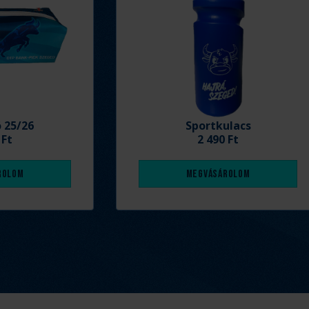
ó 25/26
Sportkulacs
 Ft
2 490 Ft
rolom
Megvásárolom