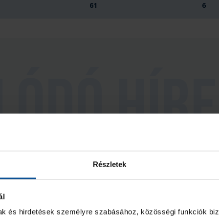
61
6
Részletek
ál
mak és hirdetések személyre szabásához, közösségi funkciók biz