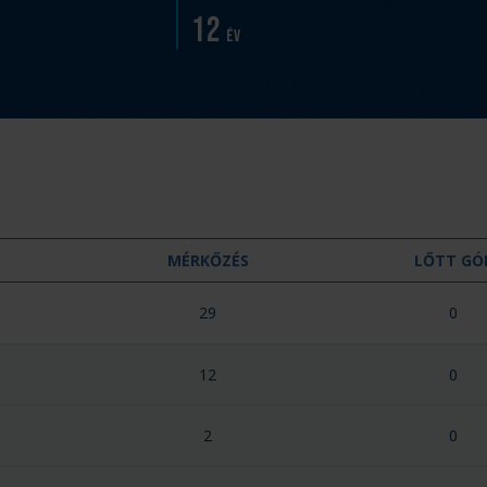
12
év
MÉRKŐZÉS
LŐTT GÓ
29
0
12
0
2
0