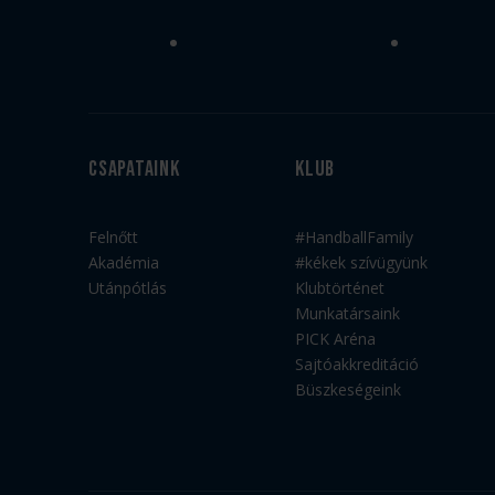
Csapataink
Klub
Felnőtt
#HandballFamily
Akadémia
#kékek szívügyünk
Utánpótlás
Klubtörténet
Munkatársaink
PICK Aréna
Sajtóakkreditáció
Büszkeségeink