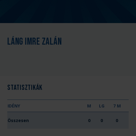
Láng Imre Zalán
Statisztikák
IDÉNY
M
LG
7 M
Összesen
0
0
0