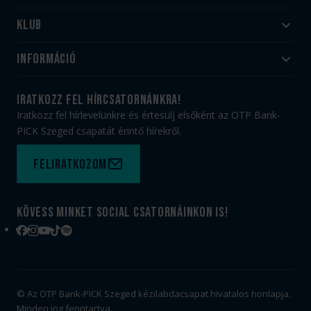
Klub
Felnőtt
Akadémia
Utánpótlás
Információ
#HandballFamily
#kékek szívügyünk
Klubtörténet
Jegy- és bérletvásárlás
iratkozz fel hírcsatornánkra!
Munkatársaink
Webshop
Iratkozz fel hírlevelünkre és értesülj elsőként az OTP Bank-
PICK Aréna
Impresszum
PICK Szeged csapatát érintő hírekről.
Sajtóakkreditáció
TAO
Büszkeségeink
Adatvédelem
Feliratkozom
Felhasználási feltételek
Kapcsolat
Kövess minket social csatornáinkon is!
Facebook
Instagram
YouTube
TikTok
Spotify
© Az OTP Bank-PICK Szeged kézilabdacsapat hivatalos honlapja.
Minden jog fenntartva.