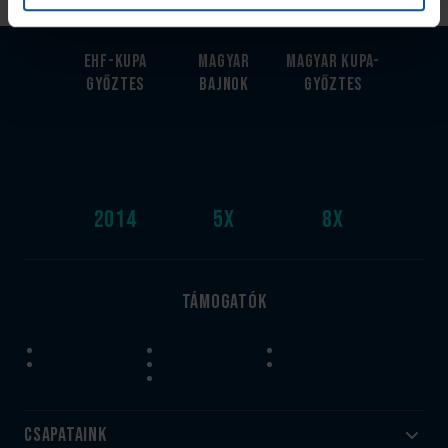
EHF-Kupa
Magyar
Magyar kupa-
győztes
bajnok
győztes
2014
5
x
8
x
Támogatók
Csapataink