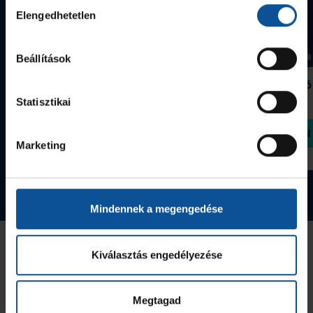
Hozzájárulás
Elengedhetetlen
kiválasztása
Beállítások
Grafitceruza 25/26
Igazolványtartó
390 Ft
Szeged
Statisztikai
1 090 Ft
Megvásárolom
Megvásárolom
Marketing
Tovább a webshopra
Mindennek a megengedése
Az Utánpótlás kiemelt támogatója
Kiválasztás engedélyezése
Megtagad