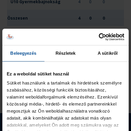
U10 Gyermekbajnokság
4
0
0
Összesen
4
0
0
Beleegyezés
Részletek
A sütikről
Ez a weboldal sütiket használ
Sütiket használunk a tartalmak és hirdetések személyre
szabásához, közösségi funkciók biztosításához,
valamint weboldalforgalmunk elemzéséhez. Ezenkívül
közösségi média-, hirdető- és elemező partnereinkkel
megosztjuk az Ön weboldalhasználatra vonatkozó
adatait, akik kombinálhatják az adatokat más olyan
Webshop termékek
adatokkal, amelyeket Ön adott meg számukra vagy az