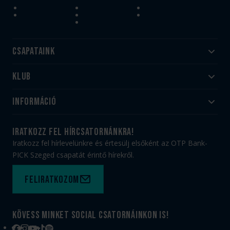
Csapataink
Klub
Felnőtt
Akadémia
Utánpótlás
Információ
#HandballFamily
#kékek szívügyünk
Klubtörténet
Jegy- és bérletvásárlás
iratkozz fel hírcsatornánkra!
Munkatársaink
Webshop
Iratkozz fel hírlevelünkre és értesülj elsőként az OTP Bank-
PICK Aréna
Impresszum
PICK Szeged csapatát érintő hírekről.
Sajtóakkreditáció
TAO
Büszkeségeink
Adatvédelem
Feliratkozom
Felhasználási feltételek
Kapcsolat
Kövess minket social csatornáinkon is!
Facebook
Instagram
YouTube
TikTok
Spotify