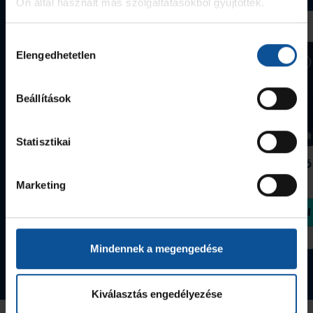
Ön által használt más szolgáltatásokból gyűjtöttek.
Hozzájárulás
Elengedhetetlen
kiválasztása
Beállítások
Statisztikai
Grafitceruza 25/26
Igazolványtartó
390 Ft
Szeged
Marketing
1 090 Ft
Megvásárolom
Megvásárolom
Mindennek a megengedése
Tovább a webshopra
Kiválasztás engedélyezése