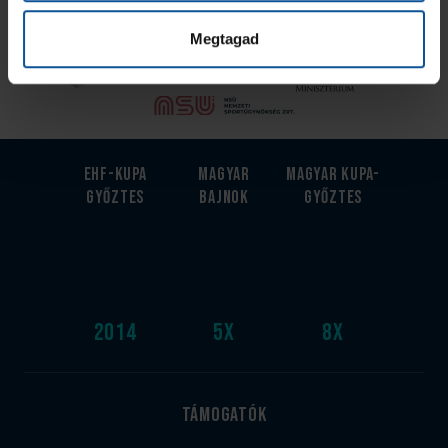
Az Utánpótlás kiemelt támogatója
Megtagad
EHF-Kupa
Magyar
Magyar kupa-
győztes
bajnok
győztes
2014
5
x
8
x
Támogatók