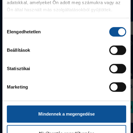
adatokkal, amelyeket Ön adott meg számukra vagy az
Webshop termékek
Ön által használt más szolgáltatásokból gyűjtöttek.
Hozzájárulás
Elengedhetetlen
kiválasztása
Beállítások
Statisztikai
Grafitceruza 25/26
Igazolványtartó
Marketing
390 Ft
Szeged
1 090 Ft
Megvásárolom
Megvásárolom
Mindennek a megengedése