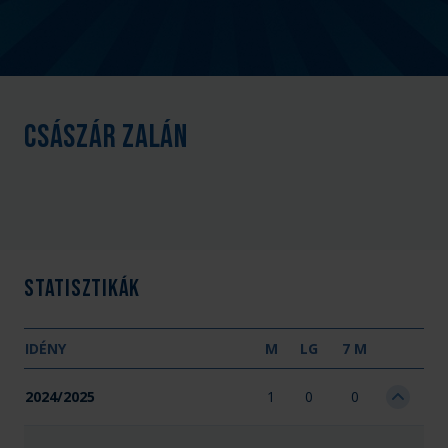
Császár Zalán
Statisztikák
IDÉNY
M
LG
7 M
2024/2025
1
0
0