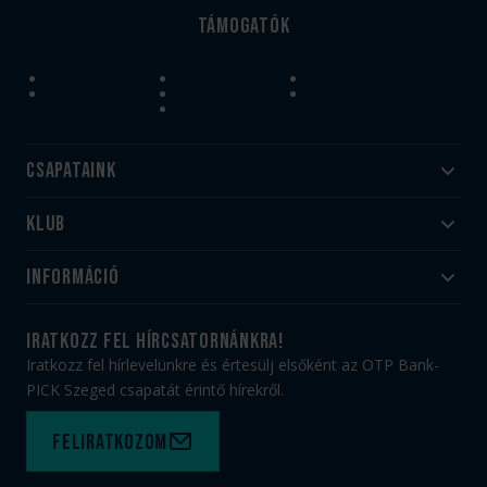
Támogatók
Csapataink
Klub
Felnőtt
Akadémia
Utánpótlás
Információ
#HandballFamily
#kékek szívügyünk
Klubtörténet
Jegy- és bérletvásárlás
iratkozz fel hírcsatornánkra!
Munkatársaink
Webshop
Iratkozz fel hírlevelünkre és értesülj elsőként az OTP Bank-
PICK Aréna
Impresszum
PICK Szeged csapatát érintő hírekről.
Sajtóakkreditáció
TAO
Büszkeségeink
Adatvédelem
Feliratkozom
Felhasználási feltételek
Kapcsolat