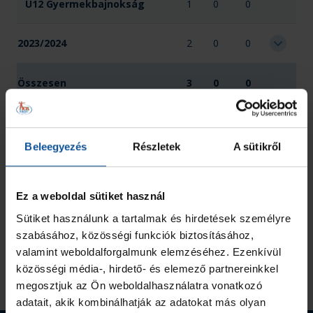
U12 Gyermekbajnokság
1
0
0
2023/2024
2
0
0
Összesen
3
0
0
Beleegyezés
Részletek
A sütikről
Ez a weboldal sütiket használ
Sütiket használunk a tartalmak és hirdetések személyre
szabásához, közösségi funkciók biztosításához,
valamint weboldalforgalmunk elemzéséhez. Ezenkívül
közösségi média-, hirdető- és elemező partnereinkkel
megosztjuk az Ön weboldalhasználatra vonatkozó
adatait, akik kombinálhatják az adatokat más olyan