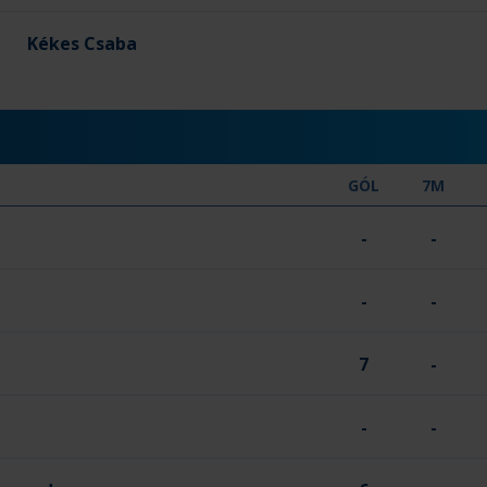
Kékes Csaba
GÓL
7M
-
-
-
-
7
-
s
-
-