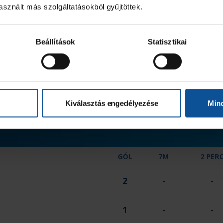
sznált más szolgáltatásokból gyűjtöttek.
-
-
Beállítások
Statisztikai
-
-
-
-
0
0
Kiválasztás engedélyezése
Min
GÓL
7M
2 PER
2
-
-
1
-
-