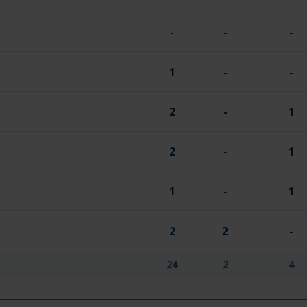
-
-
-
1
-
-
2
-
1
2
-
1
1
-
1
2
2
-
24
2
4