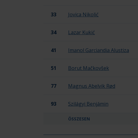
33
Jovica Nikolić
34
Lazar Kukić
41
Imanol Garciandia Alustiza
51
Borut Mačkovšek
77
Magnus Abelvik Rød
93
Szilágyi Benjámin
ÖSSZESEN