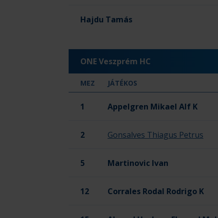
Hajdu Tamás
ONE Veszprém HC
MEZ
JÁTÉKOS
Kapus
1
Appelgren Mikael Alf
K
2
Gonsalves Thiagus Petrus
5
Martinovic Ivan
Kapu
12
Corrales Rodal Rodrigo
K