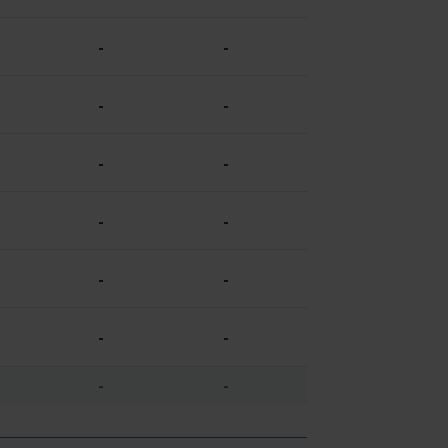
-
-
-
-
-
-
-
-
-
-
-
-
-
-