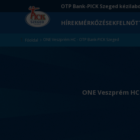
Ugrás
Ugrás
OTP Bank-PICK Szeged kézilab
a
az
fő
oldal
HÍREK
MÉRKŐZÉSEK
FELNŐT
tartalomra
aljára
Kezdőlap
ONE Veszprém HC - OTP Bank-PICK Szeged
Főoldal
v
s
ONE Veszprém HC
.