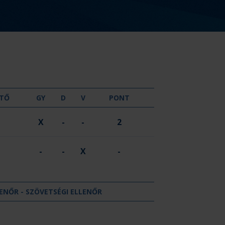
GYŐZELEM
DÖNTETLEN
VERESÉG
TŐ
GY
D
V
PONT
X
-
-
2
-
-
X
-
ENŐR - SZÖVETSÉGI ELLENŐR