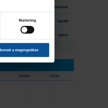
-
Vezetőedző
Marketing
-
Egyéb
-
Gyúró
0
dennek a megengedése
C
SÁRGA
KIZÁR
-
-
-
-