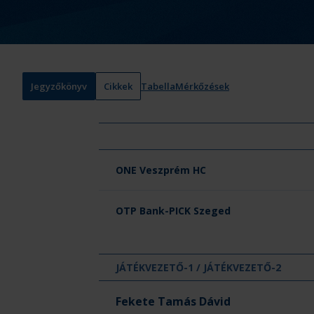
Jegyzőkönyv
Cikkek
Tabella
Mérkőzések
Csapat neve
ONE Veszprém HC
OTP Bank-PICK Szeged
JÁTÉKVEZETŐ-1 / JÁTÉKVEZETŐ-2
Fekete Tamás Dávid