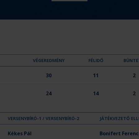
m
é
n
y
:
VÉGEREDMÉNY
FÉLIDŐ
BÜNTE
30
11
2
24
14
2
VERSENYBÍRÓ-1 / VERSENYBÍRÓ-2
JÁTÉKVEZETŐ ELL
Kékes Pál
Bonifert Ferenc