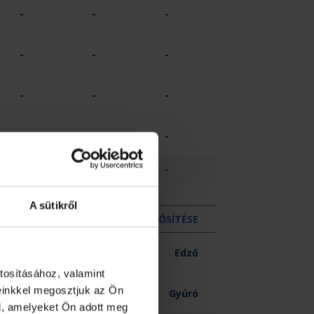
-
-
-
-
-
-
-
-
-
-
-
-
2
-
-
A sütikről
KIZÁR
MINŐSÍTÉSE
-
Edző
tosításához, valamint
einkkel megosztjuk az Ön
-
Gyúró
l, amelyeket Ön adott meg