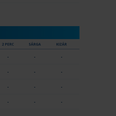
2 PERC
SÁRGA
KIZÁR
-
-
-
-
-
-
-
-
-
-
-
-