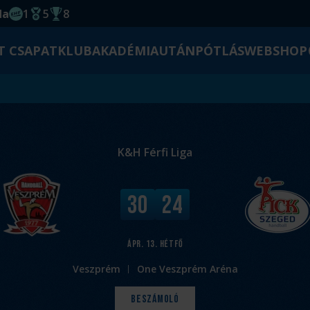
da
1
5
8
EHF kupagyőzelem 2014
Magyar Bajnoki cím
Magyar-Kupa győzelem
T CSAPAT
KLUB
AKADÉMIA
UTÁNPÓTLÁS
WEBSHOP
K&H Férfi Liga
V
30
24
é
g
e
ápr. 13.
hétfő
r
Veszprém
One Veszprém Aréna
e
d
Beszámoló