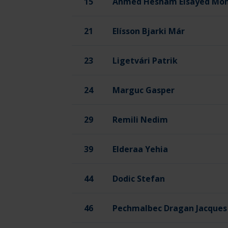
15
Ahmed Hesham Elsayed Mo
21
Elísson Bjarki Már
23
Ligetvári Patrik
24
Marguc Gasper
29
Remili Nedim
39
Elderaa Yehia
44
Dodic Stefan
46
Pechmalbec Dragan Jacques