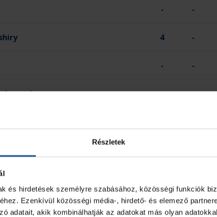
-
-
hiry
4
-
-
-
 Mohamed
-
-
30
2
Részletek
2 PERC
SÁRGA
ál
-
-
mak és hirdetések személyre szabásához, közösségi funkciók biz
hez. Ezenkívül közösségi média-, hirdető- és elemező partner
-
-
zó adatait, akik kombinálhatják az adatokat más olyan adatokka