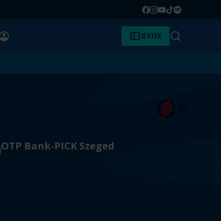
Facebook
Instagram
YouTube
TikTok
Spotify
BELÉPÉS
Jegyek
Keresés
OTP Bank-PICK Szeged