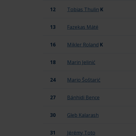
Kapus
12
Tobias Thulin
K
13
Fazekas Máté
Kapus
16
Mikler Roland
K
18
Marin Jelinić
24
Mario Šoštarić
27
Bánhidi Bence
30
Gleb Kalarash
31
Jérémy Toto