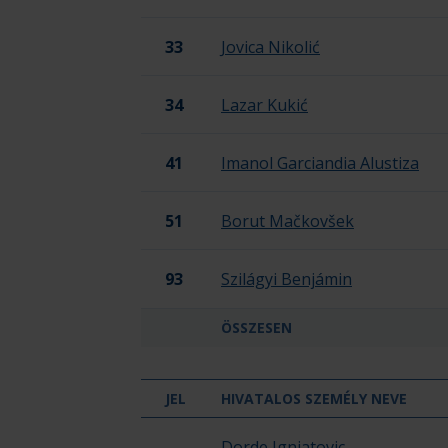
33
Jovica Nikolić
34
Lazar Kukić
41
Imanol Garciandia Alustiza
51
Borut Mačkovšek
93
Szilágyi Benjámin
ÖSSZESEN
JEL
HIVATALOS SZEMÉLY NEVE
HE-DO B Braun Gyöngyös
Dorde Ignjatovic