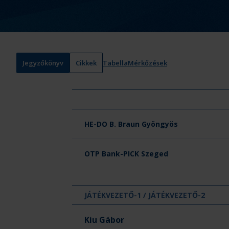
Jegyzőkönyv
Cikkek
Tabella
Mérkőzések
Csapat neve
HE-DO B. Braun Gyöngyös
OTP Bank-PICK Szeged
JÁTÉKVEZETŐ-1 / JÁTÉKVEZETŐ-2
Kiu Gábor