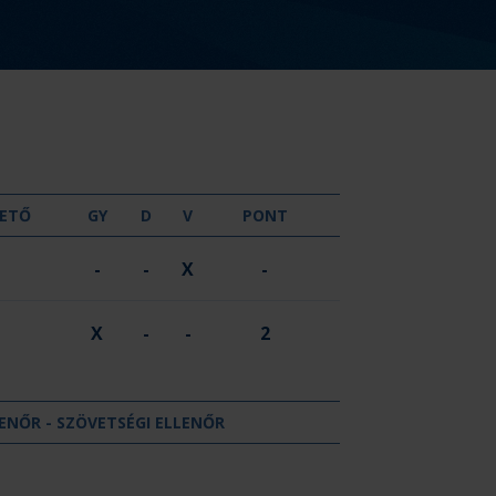
GYŐZELEM
DÖNTETLEN
VERESÉG
ETŐ
GY
D
V
PONT
-
-
X
-
X
-
-
2
ENŐR - SZÖVETSÉGI ELLENŐR