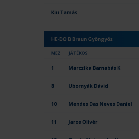
Kiu Tamás
HE-DO B Braun Gyöngyös
MEZ
JÁTÉKOS
Kapus
1
Marczika Barnabás
K
8
Ubornyák Dávid
10
Mendes Das Neves Daniel
11
Jaros Olivér