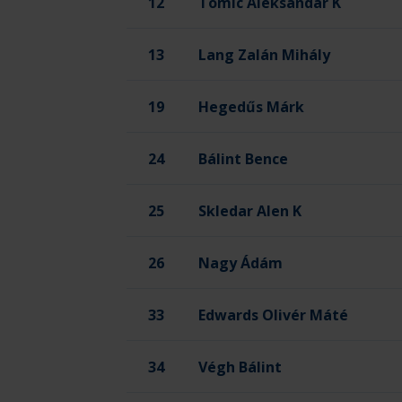
Kapus
12
Tomic Aleksandar
K
13
Lang Zalán Mihály
19
Hegedűs Márk
24
Bálint Bence
Kapus
25
Skledar Alen
K
26
Nagy Ádám
33
Edwards Olivér Máté
34
Végh Bálint