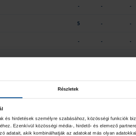
-
-
-
5
-
-
-
-
-
-
-
-
25
3
2
Részletek
2 PERC
SÁRGA
KIZÁR
ál
-
-
-
mak és hirdetések személyre szabásához, közösségi funkciók biz
hez. Ezenkívül közösségi média-, hirdető- és elemező partner
-
-
-
zó adatait, akik kombinálhatják az adatokat más olyan adatokka