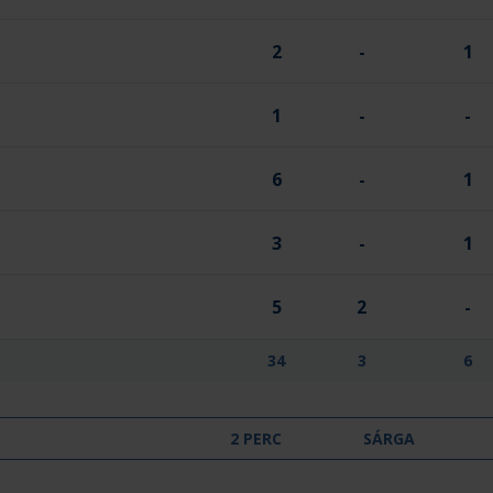
2
-
1
1
-
-
6
-
1
3
-
1
5
2
-
34
3
6
2 PERC
SÁRGA
-
-