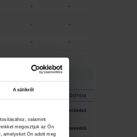
-
-
-
-
-
-
-
-
-
-
A sütikről
MINŐSÍTÉSE
Vezetőedző
tosításához, valamint
einkkel megosztjuk az Ön
Kapusedző
l, amelyeket Ön adott meg