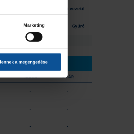
Technikai vezető
Marketing
Gyúró
dennek a megengedése
C
SÁRGA
KIZÁR
-
-
-
-
-
-