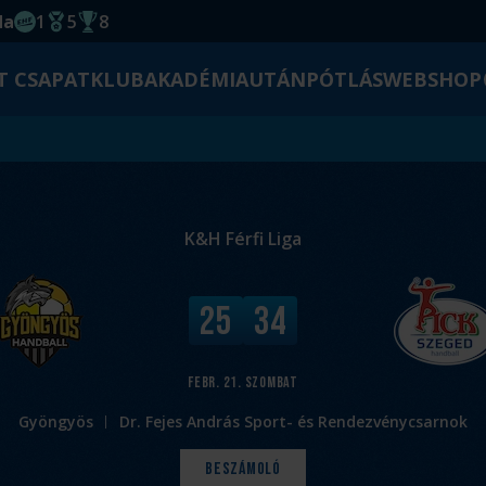
da
1
5
8
EHF kupagyőzelem 2014
Magyar Bajnoki cím
Magyar-Kupa győzelem
T CSAPAT
KLUB
AKADÉMIA
UTÁNPÓTLÁS
WEBSHOP
K&H Férfi Liga
V
25
34
é
g
e
febr. 21.
szombat
r
Gyöngyös
Dr. Fejes András Sport- és Rendezvénycsarnok
e
d
Beszámoló