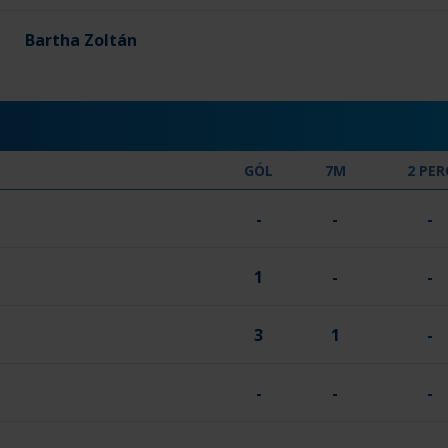
Bartha Zoltán
GÓL
7M
2 PER
-
-
-
1
-
-
3
1
-
-
-
-