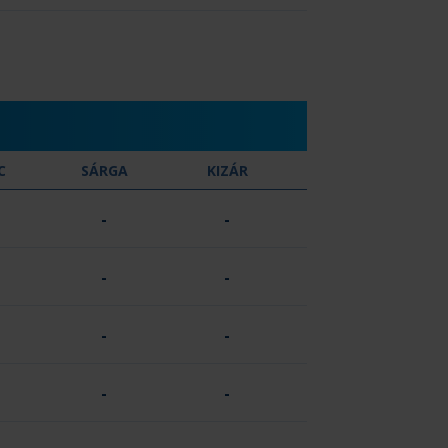
C
SÁRGA
KIZÁR
-
-
-
-
-
-
-
-