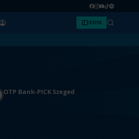
Facebook
Instagram
YouTube
TikTok
Spotify
BELÉPÉS
Jegyek
Keresés
OTP Bank-PICK Szeged