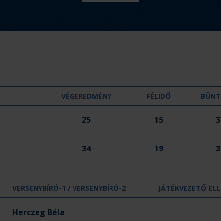
m
é
n
y
:
VÉGEREDMÉNY
FÉLIDŐ
BÜNT
25
15
3
34
19
3
VERSENYBÍRÓ-1 / VERSENYBÍRÓ-2
JÁTÉKVEZETŐ ELL
Herczeg Béla