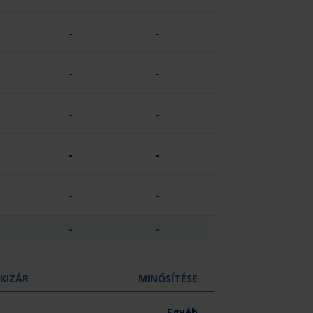
-
-
-
-
-
-
-
-
-
-
-
-
KIZÁR
MINŐSÍTÉSE
-
Egyéb