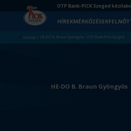
Ugrás
Ugrás
OTP Bank-PICK Szeged kézilab
a
az
fő
oldal
HÍREK
MÉRKŐZÉSEK
FELNŐT
tartalomra
aljára
Kezdőlap
HE-DO B. Braun Gyöngyös - OTP Bank-PICK Szeged
Főoldal
v
s
HE-DO B. Braun Gyöngyös
.