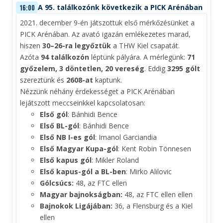
A 95. találkozónk következik a PICK Arénában
16:00
2021. december 9-én játszottuk első mérkőzésünket a
PICK Arénában. Az avató igazán emlékezetes marad,
hiszen
30–26-ra legyőztük
a THW Kiel csapatát.
Azóta
94 találkozón
léptünk pályára. A mérlegünk:
71
győzelem, 3 döntetlen, 20 vereség
. Eddig
3295 gólt
szereztünk és
2608-at
kaptunk.
Nézzünk néhány érdekességet a PICK Arénában
lejátszott meccseinkkel kapcsolatosan:
Első gól
: Bánhidi Bence
Első BL-gól
: Bánhidi Bence
Első NB I-es gól
: Imanol Garciandia
Első Magyar Kupa-gól
: Kent Robin Tönnesen
Első kapus gól
: Mikler Roland
Első kapus-gól a BL-ben
: Mirko Alilovic
Gólcsúcs:
48, az FTC ellen
Magyar bajnokságban:
48, az FTC ellen ellen
Bajnokok Ligájában:
36, a Flensburg és a Kiel
ellen