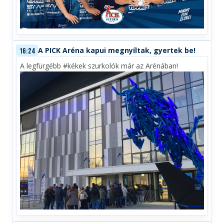
A PICK Aréna kapui megnyíltak, gyertek be!
16:24
A legfürgébb #kékek szurkolók már az Arénában!