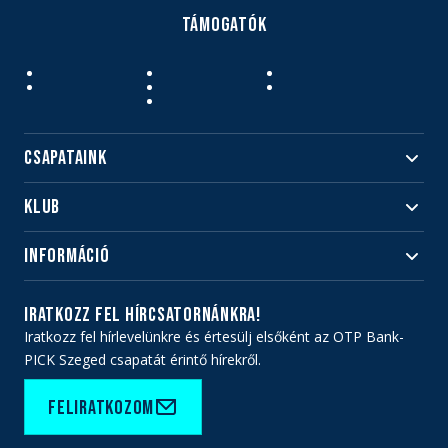
Támogatók
Csapataink
Klub
Felnőtt
Akadémia
Utánpótlás
Információ
#HandballFamily
#kékek szívügyünk
Klubtörténet
Jegy- és bérletvásárlás
iratkozz fel hírcsatornánkra!
Munkatársaink
Webshop
Iratkozz fel hírlevelünkre és értesülj elsőként az OTP Bank-
PICK Aréna
Impresszum
PICK Szeged csapatát érintő hírekről.
Sajtóakkreditáció
TAO
Büszkeségeink
Adatvédelem
Feliratkozom
Felhasználási feltételek
Kapcsolat