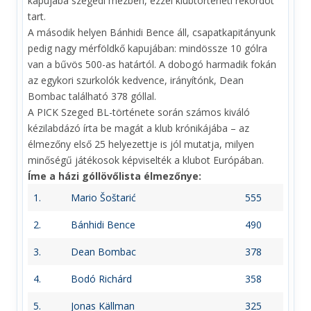
kapujába szegedi mezben, ezzel klubtörténeti rekordot
tart.
A második helyen Bánhidi Bence áll, csapatkapitányunk
pedig nagy mérföldkő kapujában: mindössze 10 gólra
van a bűvös 500-as határtól. A dobogó harmadik fokán
az egykori szurkolók kedvence, irányítónk, Dean
Bombac található 378 góllal.
A PICK Szeged BL-története során számos kiváló
kézilabdázó írta be magát a klub krónikájába – az
élmezőny első 25 helyezettje is jól mutatja, milyen
minőségű játékosok képviselték a klubot Európában.
Íme a házi góllövőlista élmezőnye:
1.
Mario Šoštarić
555
2.
Bánhidi Bence
490
3.
Dean Bombac
378
4.
Bodó Richárd
358
5.
Jonas Källman
325