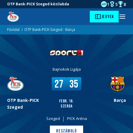
1
5
8
OTP Bank-PICK Szeged kézilabda
EHF kupagyőze
Magyar Baj
Magyar
Ugrás
Ugrás
Jegyek
Kezdőlap
Menü
a
az
megny
fő
oldal
Főoldal
OTP Bank-PICK Szeged - Barça
tartalomra
aljára
Bajnokok Ligája
v
V
27
35
s
é
.
g
e
OTP Bank-PICK
Barça
febr. 18.
szerda
r
Szeged
e
Szeged
PICK Aréna
d
m
Beszámoló