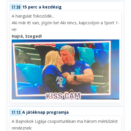
15 perc a kezdésig
17:30
A hangulat fokozódik...
Aki már itt van, jöjjön be! Aki nincs, kapcsoljon a Sport 1-
re!
Hajrá, Szeged!
A játéknap programja
17:13
A Bajnokok Ligája csoportunkban ma három mérkőzést
rendeznek: