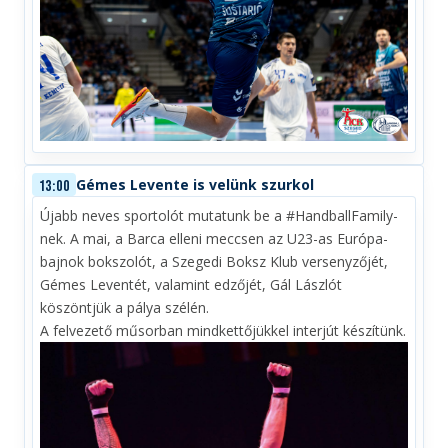
Gémes Levente is velünk szurkol
13:00
Újabb neves sportolót mutatunk be a #HandballFamily-
nek. A mai, a Barca elleni meccsen az U23-as Európa-
bajnok bokszolót, a Szegedi Boksz Klub versenyzőjét,
Gémes Leventét, valamint edzőjét, Gál Lászlót
köszöntjük a pálya szélén.
A felvezető műsorban mindkettőjükkel interjút készítünk.