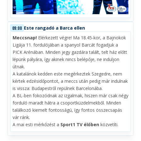
Este rangadó a Barca ellen
09:00
Meccsnap!
Elérkezett végre! Ma 18.45-kor, a Bajnokok
Ligája 11. fordulójában a spanyol Barcát fogadjuk a
PICK Arénában. Minden jegy gazdára talált, telt ház előtt
lépünk pályára, így akinek nincs belépője, ne induljon
útnak.
A katalánok kedden este megérkeztek Szegedre, nem
kértek edzésidőpontot, a meccs után pedig már indulnak
is vissza: Budapestről repülnek Barcelonába.
A BL-ben fokozódnak az izgalmak, hiszen már csak négy
forduló maradt hátra a csoportküzdelmekből. Minden
találkozó kiemelt fontosságú, így fontos összecsapás
vár ránk.
A mai esti mérkőzést a
Sport1 TV élőben
közvetíti.