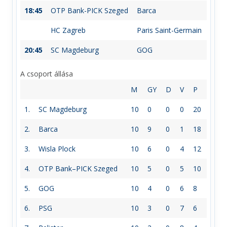
18:45
OTP Bank-PICK Szeged
Barca
HC Zagreb
Paris Saint-Germain
20:45
SC Magdeburg
GOG
A csoport állása
M
GY
D
V
P
1.
SC Magdeburg
10
0
0
0
20
2.
Barca
10
9
0
1
18
3.
Wisla Plock
10
6
0
4
12
4.
OTP Bank–PICK Szeged
10
5
0
5
10
5.
GOG
10
4
0
6
8
6.
PSG
10
3
0
7
6