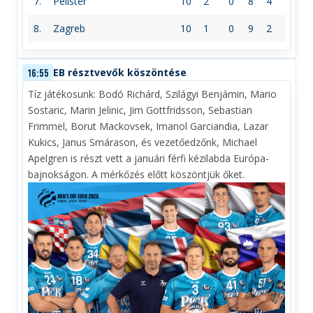
7.
Pelister
10
2
0
8
4
8.
Zagreb
10
1
0
9
2
EB résztvevők köszöntése
16:55
Tíz játékosunk: Bodó Richárd, Szilágyi Benjámin, Mario
Sostaric, Marin Jelinic, Jim Gottfridsson, Sebastian
Frimmel, Borut Mackovsek, Imanol Garciandia, Lazar
Kukics, Janus Smárason, és vezetőedzőnk, Michael
Apelgren is részt vett a januári férfi kézilabda Európa-
bajnokságon. A mérkőzés előtt köszöntjük őket.