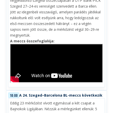
negyeddöntő szegedi összecsapásán a OTP Bank-PICK
Szeged 27–24-es vereséget szenvedett a Barca ellen.
Jött az idegenbeli visszavágó, amelyen parádés játékkal
rukkoltunk elő: volt esélyünk arra, hogy ledolgozzuk az
első meccsen összeszedett hátrányt – ez a végén
sajnos nem jött össze, de a mérkőzést végül 30–29-re
megnyertük.
A meccs összefoglalója:
A 24. Szeged–Barcelona BL-meccs következik
10:00
Eddig 23 mérkőzést vívott egymással a két csapat a
Bajnokok Ligájában. Nézzük a mérlegünket ellenük: 5