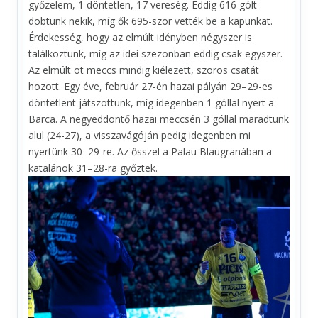
győzelem, 1 döntetlen, 17 vereség. Eddig 616 gólt
dobtunk nekik, míg ők 695-ször vették be a kapunkat.
Érdekesség, hogy az elmúlt idényben négyszer is
találkoztunk, míg az idei szezonban eddig csak egyszer.
Az elmúlt öt meccs mindig kiélezett, szoros csatát
hozott. Egy éve, február 27-én hazai pályán 29–29-es
döntetlent játszottunk, míg idegenben 1 góllal nyert a
Barca. A negyeddöntő hazai meccsén 3 góllal maradtunk
alul (24-27), a visszavágóján pedig idegenben mi
nyertünk 30–29-re. Az ősszel a Palau Blaugranában a
katalánok 31–28-ra győztek.