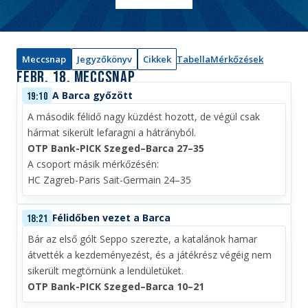
é
n
y
Meccsnap
Jegyzőkönyv
Cikkek
:
Tabella
Mérkőzések
febr. 18.
Meccsnap
A Barca győzött
19:10
A második félidő nagy küzdést hozott, de végül csak
hármat sikerült lefaragni a hátrányból.
OTP Bank-PICK Szeged–Barca 27–35
A csoport másik mérkőzésén:
HC Zagreb-Paris Sait-Germain 24–35
Félidőben vezet a Barca
18:21
Bár az első gólt Seppo szerezte, a katalánok hamar
átvették a kezdeményezést, és a játékrész végéig nem
sikerült megtörnünk a lendületüket.
OTP Bank-PICK Szeged–Barca 10–21