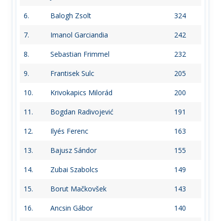
6.
Balogh Zsolt
324
7.
Imanol Garciandia
242
8.
Sebastian Frimmel
232
9.
Frantisek Sulc
205
10.
Krivokapics Milorád
200
11.
Bogdan Radivojević
191
12.
Ilyés Ferenc
163
13.
Bajusz Sándor
155
14.
Zubai Szabolcs
149
15.
Borut Mačkovšek
143
16.
Ancsin Gábor
140