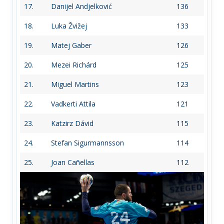
17.
Danijel Andjelković
136
18.
Luka Žvižej
133
19.
Matej Gaber
126
20.
Mezei Richárd
125
21.
Miguel Martins
123
22.
Vadkerti Attila
121
23.
Katzirz Dávid
115
24.
Stefan Sigurmannsson
114
25.
Joan Cañellas
112