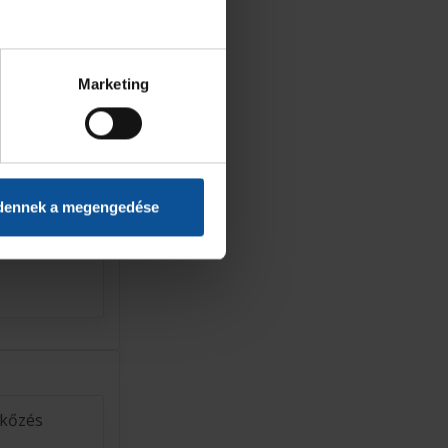
Marketing
tkozott
a
dennek a megengedése
hiszek
rkőzés