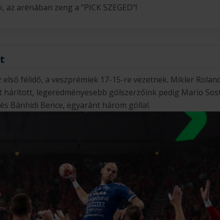
, az arénában zeng a "PICK SZEGED"!
t
z első félidő, a veszprémiek 17-15-re vezetnek. Mikler Rolan
st hárított, legeredményesebb gólszerzőink pedig Mario Sost
s Bánhidi Bence, egyaránt három góllal.