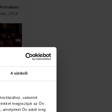
 Arénában.
lmas „PICK
A sütikről
tosításához, valamint
einkkel megosztjuk az Ön
l, amelyeket Ön adott meg