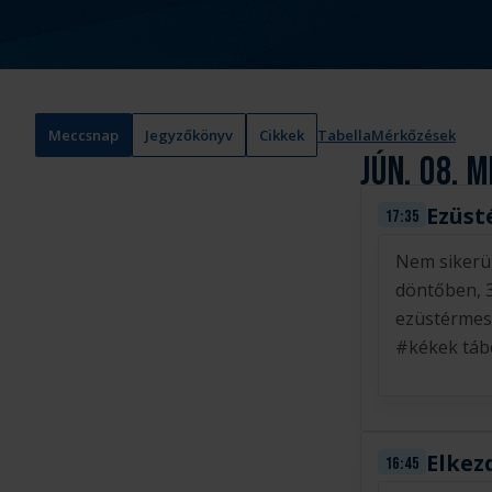
Meccsnap
Jegyzőkönyv
Cikkek
Tabella
Mérkőzések
jún. 08.
M
Ezüst
17:35
Nem sikerü
döntőben, 
ezüstérmes
#kékek tábo
Elkez
16:45