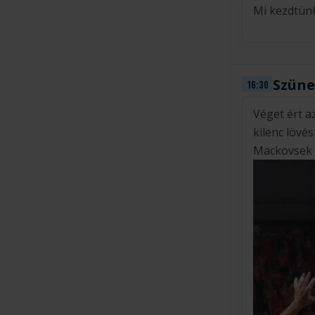
Mi kezdtünk
Szüne
16:30
Véget ért a
kilenc lövé
Mackovsek é