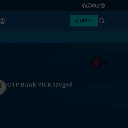
Facebook
Instagram
YouTube
TikTok
Spotify
BELÉPÉS
Jegyek
Keresés
OTP Bank-PICK Szeged