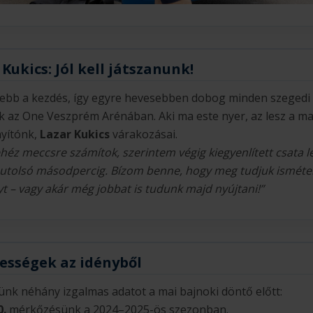
Kukics: Jól kell játszanunk!
ebb a kezdés, így egyre hevesebben dobog minden szegedi 
 az One Veszprém Arénában. Aki ma este nyer, az lesz a m
nyítónk,
Lazar Kukics
várakozásai.
éz meccsre számítok, szerintem végig kiegyenlített csata l
utolsó másodpercig. Bízom benne, hogy meg tudjuk ismétel
yt – vagy akár még jobbat is tudunk majd nyújtani!”
ességek az idényből
nk néhány izgalmas adatot a mai bajnoki döntő előtt:
0.
mérkőzésünk a 2024–2025-ös szezonban.