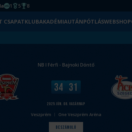
da
1
5
8
EHF kupagyőzelem 2014
Magyar Bajnoki cím
Magyar-Kupa győzelem
T CSAPAT
KLUB
AKADÉMIA
UTÁNPÓTLÁS
WEBSHOP
NB I Férfi - Bajnoki Döntő
V
34
31
é
g
e
2025
jún. 08.
vasárnap
r
Veszprém
One Veszprém Aréna
e
d
Beszámoló