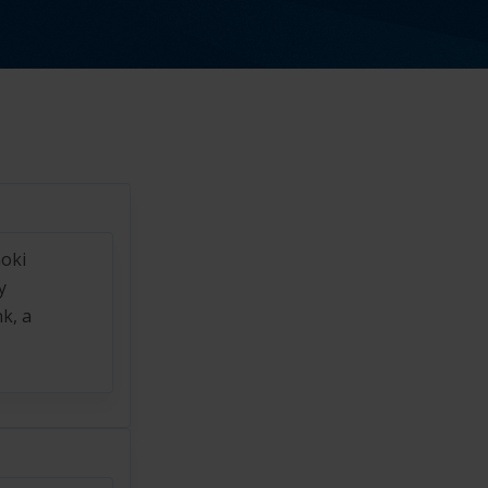
oki
y
k, a