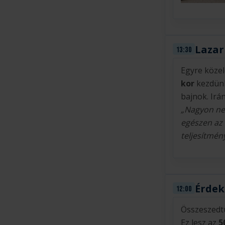
Lazar 
13:30
Egyre közel
kor
kezdünk
bajnok. Irá
„Nagyon neh
egészen az 
teljesítmén
Érdek
12:00
Összeszedtü
Ez lesz az
5