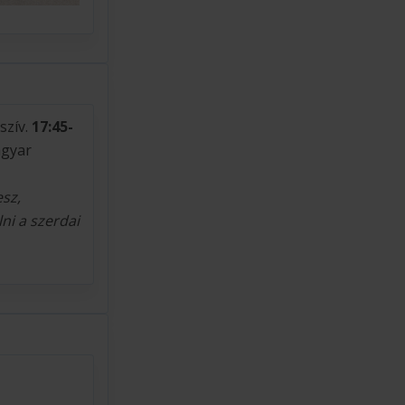
szív.
17:45-
agyar
esz,
ni a szerdai