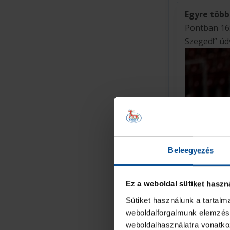
Egyre több
Pontban 16:
Szeged!” üd
Beleegyezés
Ez a weboldal sütiket haszn
Sütiket használunk a tartal
weboldalforgalmunk elemzésé
weboldalhasználatra vonatko