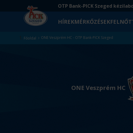
Ugrás
Ugrás
OTP Bank-PICK Szeged kézilab
a
az
fő
oldal
HÍREK
MÉRKŐZÉSEK
FELNŐT
tartalomra
aljára
Kezdőlap
ONE Veszprém HC - OTP Bank-PICK Szeged
Főoldal
v
s
ONE Veszprém HC
.