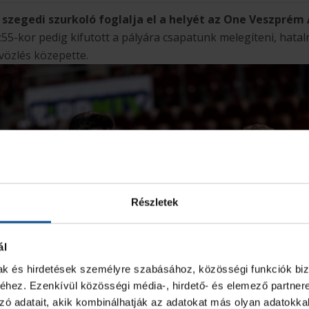
 szegedi szurkoló foglalja el a helyét az One Veszprém
55-kor pedig kifutott a pályára csapatunk melegíteni, hata
vözlés közepette.
Részletek
ál
mak és hirdetések személyre szabásához, közösségi funkciók biz
hez. Ezenkívül közösségi média-, hirdető- és elemező partner
zó adatait, akik kombinálhatják az adatokat más olyan adatokka