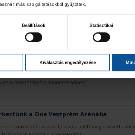
sznált más szolgáltatásokból gyűjtöttek.
Beállítások
Statisztikai
el Apelgren: Mindenre képes a csapat!
mestere,
Michael Apelgren
honlapunkon
hosszabban nyila
Kiválasztás engedélyezése
Min
tő előtt. Íme egy részlet a beszélgetésből:
éz dolgunk lesz egy rendkívül erős ellenféllel szemben, de 
 ez a csapat tényleg mindenre képes!”
keztünk a One Veszprém Arénába
tervek szerint két órával a találkozó előtt megérkezett a mé
, hamarosan kezdődik a bemelegítés.