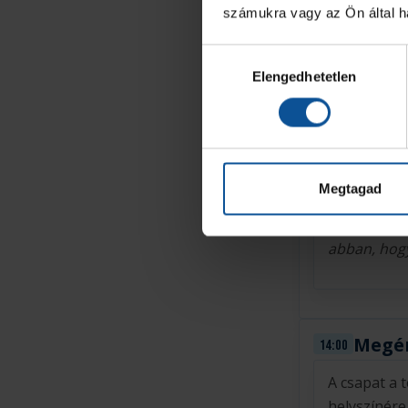
számukra vagy az Ön által ha
Hozzájárulás
Elengedhetetlen
kiválasztása
Micha
14:25
Csapatunk 
Megtagad
bajnoki dön
„Nagyon neh
abban, hogy
Megér
14:00
A csapat a 
helyszínére