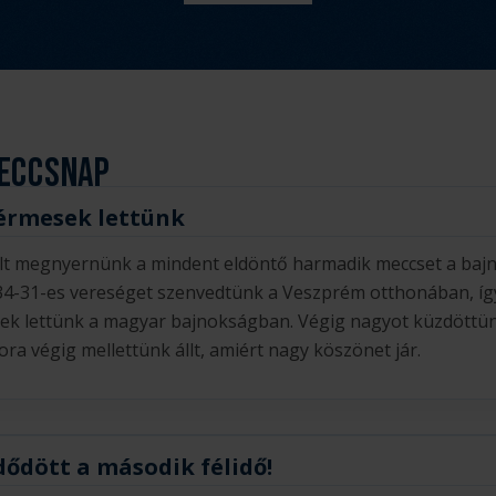
m
é
n
y
:
eccsnap
érmesek lettünk
lt megnyernünk a mindent eldöntő harmadik meccset a bajn
34-31-es vereséget szenvedtünk a Veszprém otthonában, íg
ek lettünk a magyar bajnokságban. Végig nagyot küzdöttün
ra végig mellettünk állt, amiért nagy köszönet jár.
dődött a második félidő!