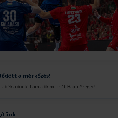
dődött a mérkőzés!
ezdték a döntő harmadik meccsét. Hajrá, Szeged!
ítünk