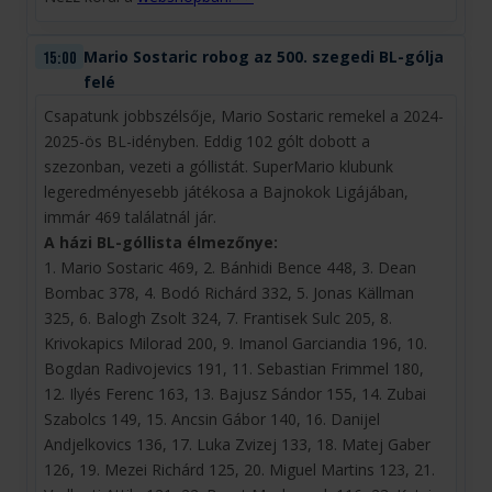
Mario Sostaric robog az 500. szegedi BL-gólja
15:00
felé
Csapatunk jobbszélsője, Mario Sostaric remekel a 2024-
2025-ös BL-idényben. Eddig 102 gólt dobott a
szezonban, vezeti a góllistát. SuperMario klubunk
legeredményesebb játékosa a Bajnokok Ligájában,
immár 469 találatnál jár.
A házi BL-góllista élmezőnye:
1. Mario Sostaric 469, 2. Bánhidi Bence 448, 3. Dean
Bombac 378, 4. Bodó Richárd 332, 5. Jonas Källman
325, 6. Balogh Zsolt 324, 7. Frantisek Sulc 205, 8.
Krivokapics Milorad 200, 9. Imanol Garciandia 196, 10.
Bogdan Radivojevics 191, 11. Sebastian Frimmel 180,
12. Ilyés Ferenc 163, 13. Bajusz Sándor 155, 14. Zubai
Szabolcs 149, 15. Ancsin Gábor 140, 16. Danijel
Andjelkovics 136, 17. Luka Zvizej 133, 18. Matej Gaber
126, 19. Mezei Richárd 125, 20. Miguel Martins 123, 21.