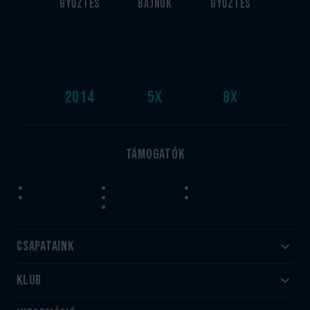
győztes
bajnok
győztes
2014
5
x
8
x
Támogatók
Csapataink
Klub
Felnőtt
Akadémia