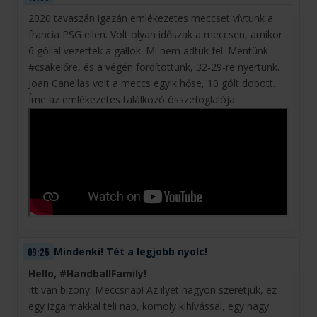
2020 tavaszán igazán emlékezetes meccset vívtunk a
francia PSG ellen. Volt olyan időszak a meccsen, amikor
6 góllal vezettek a gallok. Mi nem adtuk fel. Mentünk
#csakelőre, és a végén fordítottunk, 32-29-re nyertünk.
Joan Canellas volt a meccs egyik hőse, 10 gólt dobott.
Íme az emlékezetes találkozó összefoglalója.
Mindenki! Tét a legjobb nyolc!
09:25
Hello, #HandballFamily!
Itt van bizony: Meccsnap! Az ilyet nagyon szeretjük, ez
egy izgalmakkal teli nap, komoly kihívással, egy nagy