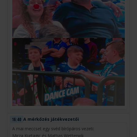
A mérkőzés játékvezetői
16:40
A mai meccset egy svéd bírópáros vezeti:
Mirza Kurtagic és Mattias Wetterwik