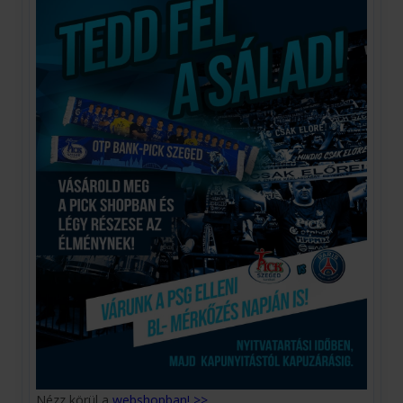
Nézz körül a
webshopban! >>