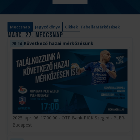
é
n
y
Meccsnap
Jegyzőkönyv
Cikkek
:
Tabella
Mérkőzések
márc. 27.
Meccsnap
Következő hazai mérkőzésünk
20:04
2025. ápr. 06. 17:00:00 - OTP Bank-PICK Szeged - PLER-
Budapest