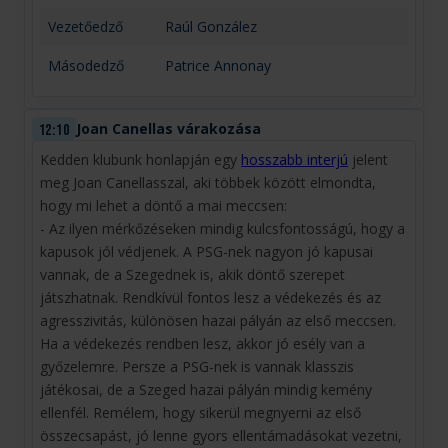
Vezetőedző
Raúl González
Másodedző
Patrice Annonay
Joan Canellas várakozása
12:10
Kedden klubunk honlapján egy
hosszabb interjú
jelent
meg Joan Canellasszal, aki többek között elmondta,
hogy mi lehet a döntő a mai meccsen:
- Az ilyen mérkőzéseken mindig kulcsfontosságú, hogy a
kapusok jól védjenek. A PSG-nek nagyon jó kapusai
vannak, de a Szegednek is, akik döntő szerepet
játszhatnak. Rendkívül fontos lesz a védekezés és az
agresszivitás, különösen hazai pályán az első meccsen.
Ha a védekezés rendben lesz, akkor jó esély van a
győzelemre. Persze a PSG-nek is vannak klasszis
játékosai, de a Szeged hazai pályán mindig kemény
ellenfél. Remélem, hogy sikerül megnyerni az első
összecsapást, jó lenne gyors ellentámadásokat vezetni,