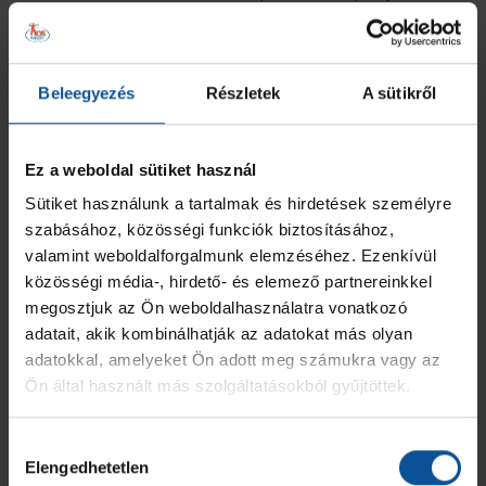
elforgatását.
Mindenkit szeretnénk időben beléptetni, ezért
kérjük, hogy
ne kint, hanem az
Arénán belül
beszéljétek meg a találkozási pontot.
Beleegyezés
Részletek
A sütikről
Francia mérleg
14:00
Ez a weboldal sütiket használ
Történelmünk során eddig négy francia csapattal
Sütiket használunk a tartalmak és hirdetések személyre
találkoztunk a Bajnokok Ligájában. A Montpellier, a
szabásához, közösségi funkciók biztosításához,
Nantes, a Dunkerque és a Paris Saint-Germain ellen
valamint weboldalforgalmunk elemzéséhez. Ezenkívül
csaptunk össze. 30 meccset vívtunk velük, a mérlegünk:
közösségi média-, hirdető- és elemező partnereinkkel
9 győzelem, 5 döntetlen és 16 vereség.
A PSG ellen tíz meccset vívtunk, a mérlegünk: 2
megosztjuk az Ön weboldalhasználatra vonatkozó
győzelem, 1 döntetlen és 7 vereség.
adatait, akik kombinálhatják az adatokat más olyan
adatokkal, amelyeket Ön adott meg számukra vagy az
Ön által használt más szolgáltatásokból gyűjtöttek.
Gyertek tömegközlekedéssel!
13:25
Mindenkinek tanácsoljuk, érkezzen a PICK Arénához
Hozzájárulás
tömegközlekedéssel, a helyszín megközelítését az SZKT
Elengedhetetlen
kiválasztása
sűrítőjáratokkal segíti a 19-es troli vonalán.