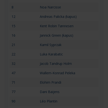
8
Noa Narcisse
12
Andreas Palicka (kapus)
15
Kent Robin Tønnesen
16
Jannick Green (kapus)
21
Kamil Syprzak
22
Luka Karabatic
32
Jacob Tandrup Holm
47
Wallem-Konrad Peleka
71
Elohim Prandi
77
Dani Baijens
90
Léo Plantin