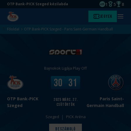
1
5
8
OTP Bank-PICK Szeged kézilabda
EHF kupagyőze
Magyar Baj
Magyar
Ugrás
Ugrás
Jegyek
Kezdőlap
Menü
a
az
megny
fő
oldal
Főoldal
OTP Bank-PICK Szeged - Paris Saint-Germain Handball
tartalomra
aljára
Bajnokok Ligája Play Off
v
V
30
31
s
é
.
g
e
OTP Bank-PICK
Paris Saint-
2025
márc. 27.
csütörtök
r
Szeged
Germain Handball
e
Szeged
PICK Aréna
d
m
Beszámoló