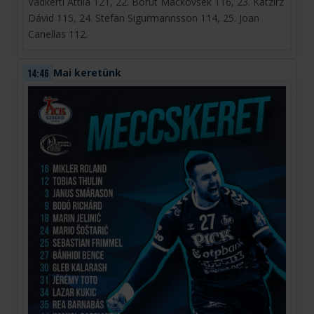
Vadkerti Attila 121, 22. Borut Mackovsek 116, 23. Katzirz
Dávid 115, 24. Stefan Sigurmannsson 114, 25. Joan
Canellas 112.
Mai keretünk
14:46