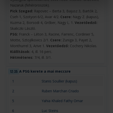
Nazaruk (fehéroroszok).
Pick Szeged:
Rapovec – Berta 3, Bajusz 3, Bartók 2,
Cseh 1, Szotyori 6/2, Avar 4/2.
Csere:
Nagy Z. (kapus),
Kuzma 2, Borsodi 4, Grőber, Nagy L. 1.
Vezetőedző:
Skaliczki László.
PSG:
Franck – Léton 3, Racine, Farrenc, Cordinier 5,
Motte, Sztojilkovics 2/1.
Csere:
Zuniga 3, Payet 2,
Monthurrel 3, Arive 1.
Vezetőedző:
Cochery Nikolas.
Kiállítások:
4, ill. 16 perc.
Hétméteres:
7/4, ill. 3/1.
A PSG kerete a mai meccsre
12:35
1
Stanis Soullier (kapus)
2
Ruben Marchan Criado
5
Yahia Khaled Fathy Omar
6
Luc Steins