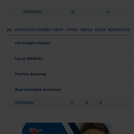
ÖSSZESEN
31
-
-
4
-
JEL
HIVATALOS SZEMÉLY NEVE
2 PERC
SÁRGA
KIZÁR
MINŐSÍTÉSE
OTP Bank - PICK Szeged
Christophe Dubois
-
-
-
Lucas Nedelec
-
-
-
Patrice Annonay
-
-
-
Raul Gonzalez Gutierrez
-
-
-
ÖSSZESEN
0
0
0