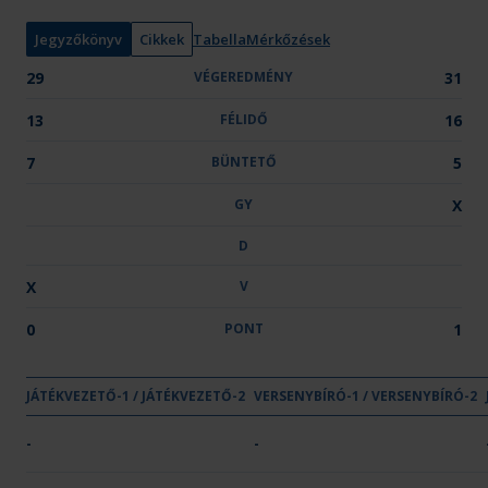
n
y
Jegyzőkönyv
Cikkek
Tabella
Mérkőzések
:
29
VÉGEREDMÉNY
31
13
FÉLIDŐ
16
7
BÜNTETŐ
5
GY
X
D
X
V
0
PONT
1
GY
JÁTÉKVEZETŐ-1 / JÁTÉKVEZETŐ-2
VÉGEREDMÉNY
VERSENYBÍRÓ-1 / VERSENYBÍRÓ-2
FÉLIDŐ
BÜNTETŐ
G
Csapat neve
OTP Bank - PICK Szeged
-
-
29
13
7
-