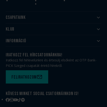
Csapataink
Klub
Felnőtt
Akadémia
Utánpótlás
Információ
#HandballFamily
#kékek szívügyünk
Klubtörténet
Jegy- és bérletvásárlás
iratkozz fel hírcsatornánkra!
Munkatársaink
Webshop
Iratkozz fel hírlevelünkre és értesülj elsőként az OTP Bank-
PICK Aréna
Impresszum
PICK Szeged csapatát érintő hírekről.
Sajtóakkreditáció
TAO
Büszkeségeink
Adatvédelem
Feliratkozom
Felhasználási feltételek
Kapcsolat
Kövess minket social csatornáinkon is!
Facebook
Instagram
YouTube
TikTok
Spotify