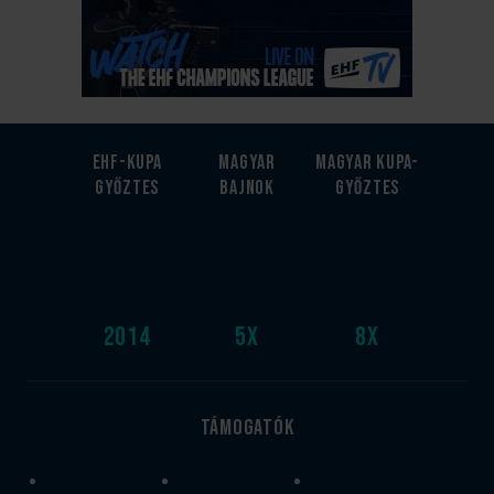
EHF-Kupa
Magyar
Magyar kupa-
győztes
bajnok
győztes
2014
5
x
8
x
Támogatók