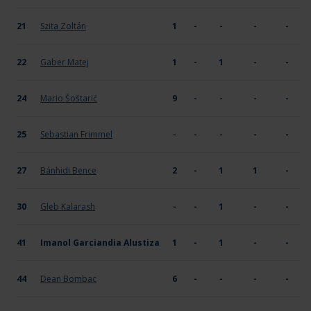
21
Szita Zoltán
1
-
-
-
-
22
Gaber Matej
1
-
1
-
-
24
Mario Šoštarić
9
-
-
-
-
25
Sebastian Frimmel
-
-
-
-
-
27
Bánhidi Bence
2
-
1
1
-
30
Gleb Kalarash
-
-
1
-
-
41
Imanol Garciandia Alustiza
1
-
1
-
-
44
Dean Bombac
6
-
-
-
-