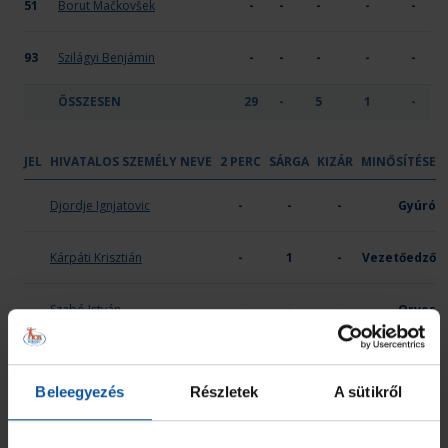
51
Borut Mačkovšek
-
-
-
-
-
93
Szilágyi Benjámin
-
-
-
-
-
ÖSSZESEN
29
-
5
1
-
JEL
HIVATALOS SZEMÉLY NEVE
2 PERC
SÁRGA
KIZÁR
MINŐSÍTÉSE
OTP Bank - PICK Szeged
Djordje Ignjatovic
-
-
-
Gyúró
Kárpáti Krisztián
-
1
-
Vezetőedző
Szabó István
-
-
-
Orvos
Vladan Jordovics
-
-
-
Edző
Beleegyezés
Részletek
A sütikről
ÖSSZESEN
0
1
0