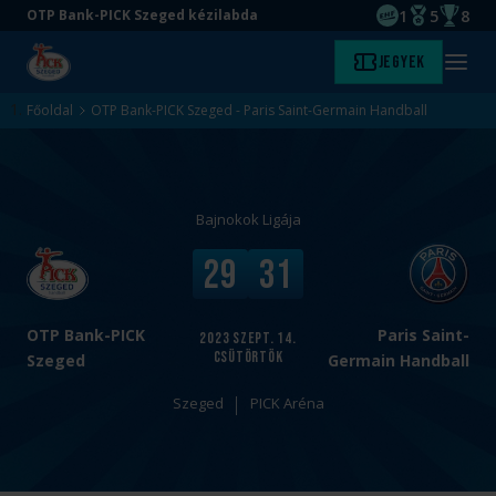
1
5
8
OTP Bank-PICK Szeged kézilabda
EHF kupagyőze
Magyar Baj
Magyar
Ugrás
Ugrás
Jegyek
Kezdőlap
Menü
a
az
megny
fő
oldal
Főoldal
OTP Bank-PICK Szeged - Paris Saint-Germain Handball
tartalomra
aljára
Bajnokok Ligája
v
V
29
31
s
é
.
g
e
OTP Bank-PICK
Paris Saint-
2023
szept. 14.
csütörtök
r
Szeged
Germain Handball
e
Szeged
PICK Aréna
d
m
é