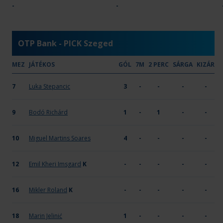
Paris Saint-Germain Handball
-
-
31
16
5
X
OTP Bank - PICK Szeged
MEZ
JÁTÉKOS
GÓL
7M
2 PERC
SÁRGA
KIZÁR
7
Luka Stepancic
3
-
-
-
-
9
Bodó Richárd
1
-
1
-
-
10
Miguel Martins Soares
4
-
-
-
-
Kapus
12
Emil Kheri Imsgard
K
-
-
-
-
-
Kapus
16
Mikler Roland
K
-
-
-
-
-
18
Marin Jelinić
1
-
-
-
-