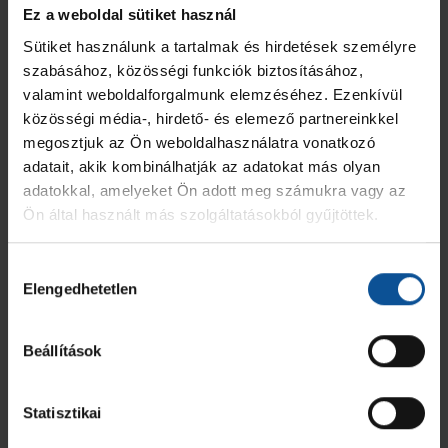
Ez a weboldal sütiket használ
Paris Saint-Germain Handball
Sütiket használunk a tartalmak és hirdetések személyre
MEZ
JÁTÉKOS
GÓL
7M
2 PERC
SÁRGA
KIZÁR
szabásához, közösségi funkciók biztosításához,
valamint weboldalforgalmunk elemzéséhez. Ezenkívül
2
Ruben Marchan Criado
-
-
-
-
-
közösségi média-, hirdető- és elemező partnereinkkel
megosztjuk az Ön weboldalhasználatra vonatkozó
6
Luc Steins
3
-
-
-
-
adatait, akik kombinálhatják az adatokat más olyan
adatokkal, amelyeket Ön adott meg számukra vagy az
Ön által használt más szolgáltatásokból gyűjtöttek.
7
Sadou Ntanzi
-
-
-
-
-
9
Adama Keita
2
-
-
-
-
Hozzájárulás
Elengedhetetlen
kiválasztása
Kapus
12
Andreas Palicka
K
-
-
-
-
-
Beállítások
14
Ferran Sole Sala
3
-
-
-
-
Statisztikai
15
Kent Robin Tønnesen
5
-
-
-
-