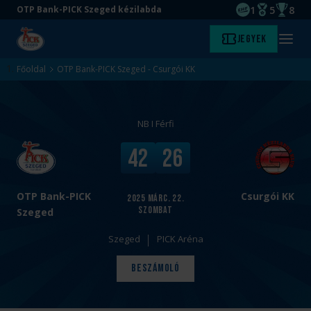
1
5
8
OTP Bank-PICK Szeged kézilabda
EHF kupagyőze
Magyar Baj
Magyar
Ugrás
Ugrás
Jegyek
Kezdőlap
Menü
a
az
megny
fő
oldal
Főoldal
OTP Bank-PICK Szeged - Csurgói KK
tartalomra
aljára
NB I Férfi
v
V
42
26
s
é
.
g
e
OTP Bank-PICK
Csurgói KK
2025
márc. 22.
szombat
r
Szeged
e
Szeged
PICK Aréna
d
m
Beszámoló
é
n