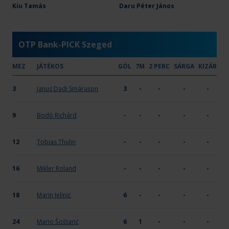
Csurgói KK
Kiu Tamás
26
Daru Péter János
15
3
-
-
X
OTP Bank-PICK Szeged
MEZ
JÁTÉKOS
GÓL
7M
2 PERC
SÁRGA
KIZÁR
3
Janus Dadi Smárason
3
-
-
-
-
9
Bodó Richárd
-
-
-
-
-
12
Tobias Thulin
-
-
-
-
-
16
Mikler Roland
-
-
-
-
-
18
Marin Jelinić
6
-
-
-
-
24
Mario Šoštarić
6
1
-
-
-