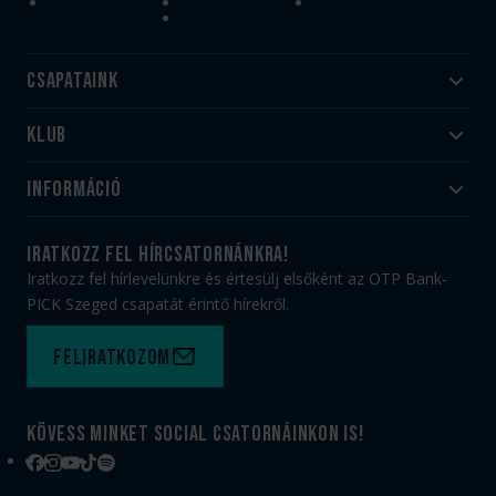
Csapataink
Klub
Felnőtt
Akadémia
Utánpótlás
Információ
#HandballFamily
#kékek szívügyünk
Klubtörténet
Jegy- és bérletvásárlás
iratkozz fel hírcsatornánkra!
Munkatársaink
Webshop
Iratkozz fel hírlevelünkre és értesülj elsőként az OTP Bank-
PICK Aréna
Impresszum
PICK Szeged csapatát érintő hírekről.
Sajtóakkreditáció
TAO
Büszkeségeink
Adatvédelem
Feliratkozom
Felhasználási feltételek
Kapcsolat
Kövess minket social csatornáinkon is!
Facebook
Instagram
YouTube
TikTok
Spotify