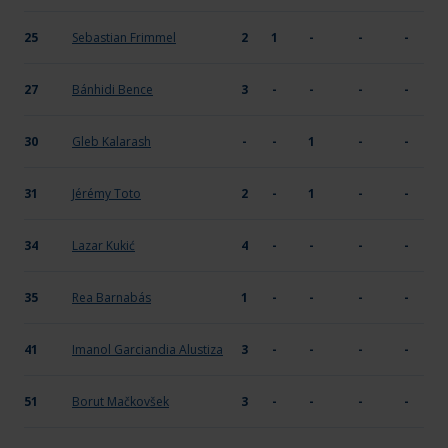
25
Sebastian Frimmel
2
1
-
-
-
27
Bánhidi Bence
3
-
-
-
-
30
Gleb Kalarash
-
-
1
-
-
31
Jérémy Toto
2
-
1
-
-
34
Lazar Kukić
4
-
-
-
-
35
Rea Barnabás
1
-
-
-
-
41
Imanol Garciandia Alustiza
3
-
-
-
-
51
Borut Mačkovšek
3
-
-
-
-