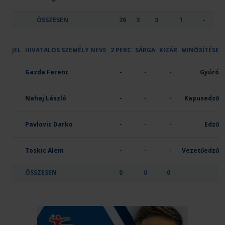
ÖSSZESEN
26
3
3
1
-
JEL
HIVATALOS SZEMÉLY NEVE
2 PERC
SÁRGA
KIZÁR
MINŐSÍTÉSE
OTP Bank-PICK Szeged
Gazda Ferenc
-
-
-
Gyúró
Nahaj László
-
-
-
Kapusedző
Pavlovic Darko
-
-
-
Edző
Toskic Alem
-
-
-
Vezetőedző
ÖSSZESEN
0
0
0