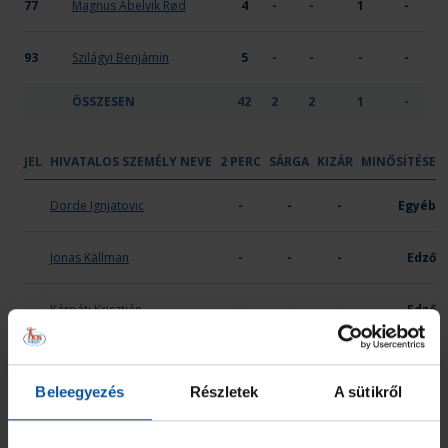
77
Magnus Abelvik Rød
4
-
-
1
-
93
Szilágyi Benjámin
5
-
-
-
-
ÖSSZESEN
42
2
2
1
-
JEL
HIVATALOS SZEMÉLY NEVE
2 PERC
SÁRGA
KIZÁR
MINŐSÍTÉSE
OTP Bank-PICK Szeged
Dorde Ignjatovic
-
-
-
Egyéb
Jonas Källman
-
-
-
Edző
Kárpáti Krisztián
-
-
-
Edző
Michael Apelgren
-
-
-
Vezetőedző
Beleegyezés
Részletek
A sütikről
ÖSSZESEN
0
0
0