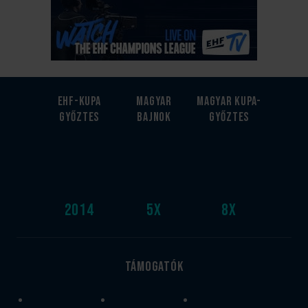
EHF-Kupa
Magyar
Magyar kupa-
győztes
bajnok
győztes
2014
5
x
8
x
Támogatók