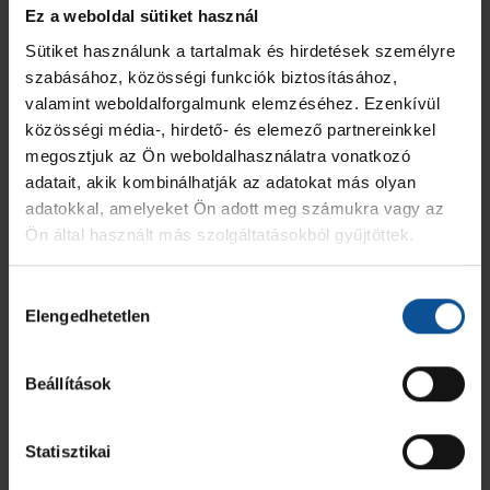
Ez a weboldal sütiket használ
Csurgói Kézilabda KFT
Sütiket használunk a tartalmak és hirdetések személyre
MEZ
JÁTÉKOS
GÓL
7M
2 PERC
SÁRGA
KIZÁR
szabásához, közösségi funkciók biztosításához,
valamint weboldalforgalmunk elemzéséhez. Ezenkívül
5
Zagar Matevz
1
-
-
-
-
közösségi média-, hirdető- és elemező partnereinkkel
megosztjuk az Ön weboldalhasználatra vonatkozó
6
Bazsó Gergely
1
-
-
-
-
adatait, akik kombinálhatják az adatokat más olyan
adatokkal, amelyeket Ön adott meg számukra vagy az
Ön által használt más szolgáltatásokból gyűjtöttek.
10
Herceg Mirko
-
-
-
-
-
11
Papp Tamás
2
-
-
-
-
Hozzájárulás
Elengedhetetlen
kiválasztása
12
Holló Balázs
-
-
-
-
-
Beállítások
18
Szeitl Erik Richárd
1
-
-
1
-
Statisztikai
20
Gábor Marcell
4
-
1
-
-