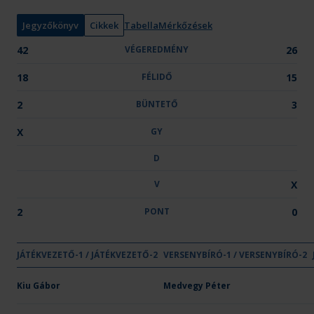
y
:
Jegyzőkönyv
Cikkek
Tabella
Mérkőzések
42
VÉGEREDMÉNY
26
18
FÉLIDŐ
15
2
BÜNTETŐ
3
X
GY
D
V
X
2
PONT
0
GYŐZELE
DÖNT
VE
JÁTÉKVEZETŐ-1 / JÁTÉKVEZETŐ-2
VÉGEREDMÉNY
VERSENYBÍRÓ-1 / VERSENYBÍRÓ-2
FÉLIDŐ
BÜNTETŐ
GY
D
V
Csapat neve
OTP Bank-PICK Szeged
Kiu Gábor
42
Medvegy Péter
18
2
X
-
-